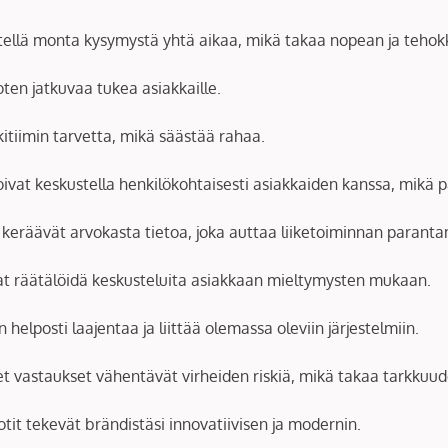
sitellä monta kysymystä yhtä aikaa, mikä takaa nopean ja teho
oten jatkuvaa tukea asiakkaille.
itiimin tarvetta, mikä säästää rahaa.
oivat keskustella henkilökohtaisesti asiakkaiden kanssa, mikä p
 keräävät arvokasta tietoa, joka auttaa liiketoiminnan paranta
vat räätälöidä keskusteluita asiakkaan mieltymysten mukaan.
 helposti laajentaa ja liittää olemassa oleviin järjestelmiin.
et vastaukset vähentävät virheiden riskiä, mikä takaa tarkkuud
tit tekevät brändistäsi innovatiivisen ja modernin.