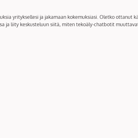
ia yrityksellesi ja jakamaan kokemuksiasi. Oletko ottanut käyt
a ja liity keskusteluun siitä, miten tekoäly-chatbotit muuttav