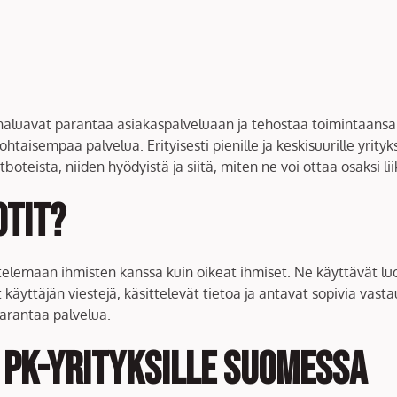
ka haluavat parantaa asiakaspalveluaan ja tehostaa toimintaansa 
htaisempaa palvelua. Erityisesti pienille ja keskisuurille yrity
teista, niiden hyödyistä ja siitä, miten ne voi ottaa osaksi li
otit?
telemaan ihmisten kanssa kuin oikeat ihmiset. Ne käyttävät luo
äyttäjän viestejä, käsittelevät tietoa ja antavat sopivia vasta
parantaa palvelua.
 PK-yrityksille Suomessa