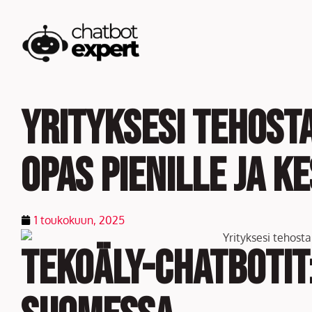
Skip
to
content
Yrityksesi tehost
Opas pienille ja k
1 toukokuun, 2025
Tekoäly-chatbotit