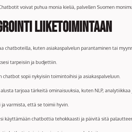
 Chatbotit voivat puhua monia kieliä, palvellen Suomen monim
rointi liiketoimintaan
taa chatboteilla, kuten asiakaspalvelun parantaminen tai myyn
ksesi tarpeisiin ja budjettiin.
n chatbot sopii nykyisiin toimintoihisi ja asiakaspalveluun.
 alusta tarjoaa tärkeitä ominaisuuksia, kuten NLP, analytiikkaa 
 ja varmista, että se toimii hyvin.
äsi käyttämään chatbottia tehokkaasti ja päivitä sitä palauttee