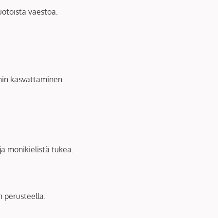
uotoista väestöä.
nin kasvattaminen.
ja monikielistä tukea.
n perusteella.