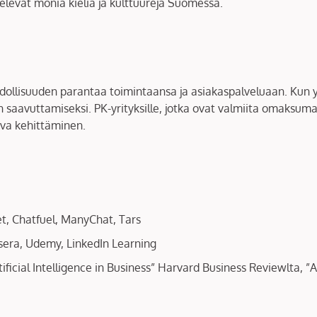
velevat monia kieliä ja kulttuureja Suomessa.
dollisuuden parantaa toimintaansa ja asiakaspalveluaan. Kun yr
n saavuttamiseksi. PK-yrityksille, jotka ovat valmiita omaksu
kuva kehittäminen.
t, Chatfuel, ManyChat, Tars
sera, Udemy, LinkedIn Learning
rtificial Intelligence in Business” Harvard Business Reviewlta, 