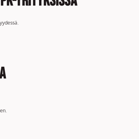
 PK-yrityksissä
syydessä.
a
een.