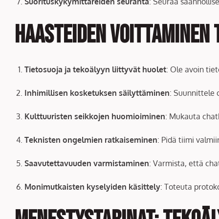
Suorituskykymittareiden seuranta
: Seuraa säännöllise
Haasteiden voittaminen
Tietosuoja ja tekoälyyn liittyvät huolet
: Ole avoin tie
Inhimillisen kosketuksen säilyttäminen
: Suunnittele 
Kulttuuristen seikkojen huomioiminen
: Mukauta chatb
Teknisten ongelmien ratkaiseminen
: Pidä tiimi valm
Saavutettavuuden varmistaminen
: Varmista, että chat
Monimutkaisten kyselyiden käsittely
: Toteuta protokol