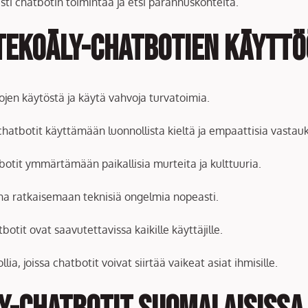
sti chatbotin toimintaa ja etsi parannuskohteita.
 tekoäly-chatbotien käytt
tojen käytöstä ja käytä vahvoja turvatoimia.
chatbotit käyttämään luonnollista kieltä ja empaattisia vastauk
otit ymmärtämään paikallisia murteita ja kulttuuria.
iina ratkaisemaan teknisiä ongelmia nopeasti.
botit ovat saavutettavissa kaikille käyttäjille.
lia, joissa chatbotit voivat siirtää vaikeat asiat ihmisille.