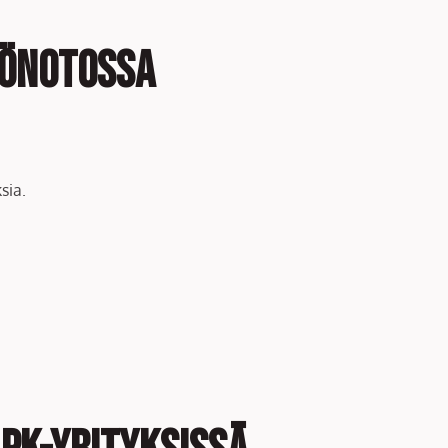
öönotossa
sia.