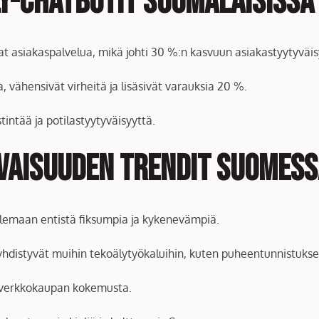
y-chatbotit suomalaisissa
at asiakaspalvelua, mikä johti 30 %:n kasvuun asiakastyytyväi
a, vähensivät virheitä ja lisäsivät varauksia 20 %.
tintää ja potilastyytyväisyyttä.
vaisuuden trendit Suomess
 olemaan entistä fiksumpia ja kykenevämpiä.
 yhdistyvät muihin tekoälytyökaluihin, kuten puheentunnistuks
t verkkokaupan kokemusta.