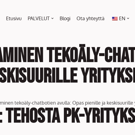
Etusivu
PALVELUT
Blogi
Ota yhteyttä
EN
aminen tekoäly-chat
eskisuurille yrityk
: Tehosta PK-yrityks