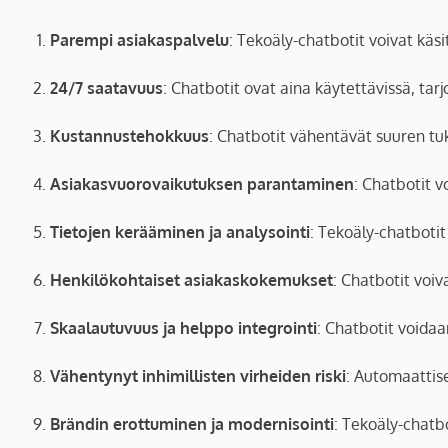
Parempi asiakaspalvelu
: Tekoäly-chatbotit voivat kä
24/7 saatavuus
: Chatbotit ovat aina käytettävissä, tarj
Kustannustehokkuus
: Chatbotit vähentävät suuren tuk
Asiakasvuorovaikutuksen parantaminen
: Chatbotit v
Tietojen kerääminen ja analysointi
: Tekoäly-chatbotit
Henkilökohtaiset asiakaskokemukset
: Chatbotit voi
Skaalautuvuus ja helppo integrointi
: Chatbotit voidaan
Vähentynyt inhimillisten virheiden riski
: Automaattis
Brändin erottuminen ja modernisointi
: Tekoäly-chatbo