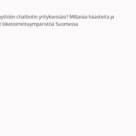
töön chatbotin yrityksessäsi? Millaisia haasteita ja
at liiketoimintaympäristöä Suomessa.