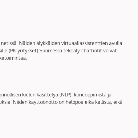
netissä. Näiden älykkäiden virtuaaliassistenttien avulla
ksille (PK-yritykset) Suomessa tekoäly-chatbotit voivat
iketoimintaa.
nnollisen kielen käsittelyä (NLP), koneoppimista ja
uksia. Niiden käyttöönotto on helppoa eikä kallista, eikä