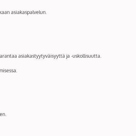
kkaan asiakaspalvelun.
arantaa asiakastyytyväisyyttä ja -uskollisuutta.
misessa.
en.