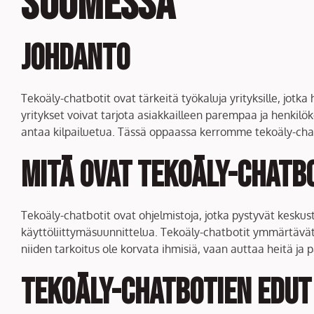
Suomessa
Johdanto
Tekoäly-chatbotit ovat tärkeitä työkaluja yrityksille, jot
yritykset voivat tarjota asiakkailleen parempaa ja henkilöko
antaa kilpailuetua. Tässä oppaassa kerromme tekoäly-chatbo
Mitä ovat tekoäly-chatb
Tekoäly-chatbotit ovat ohjelmistoja, jotka pystyvät keskus
käyttöliittymäsuunnittelua. Tekoäly-chatbotit ymmärtävät k
niiden tarkoitus ole korvata ihmisiä, vaan auttaa heitä ja 
Tekoäly-chatbotien edut