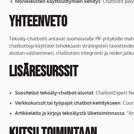
Monikielisten käyttöliittymien kehitys
: Chatbotit pal
Yhteenveto
Tekoäly-chatbotit antavat suomalaisille PK-yrityksille mah
chatbotteja käyttöön tehokkaasti strategisten tavoitteide
alustan valitseminen, chatbotien integrointi ja niiden jat
Lisäresurssit
Suositellut tekoäly-chatbot-alustat
: ChatbotExpert.Ne
Verkkokurssit tai työpajat chatbot-kehitykseen
: Cour
Artikkeleita ja kirjoja tekoälystä liiketoiminnassa
: ”A
Kutsu toimintaan