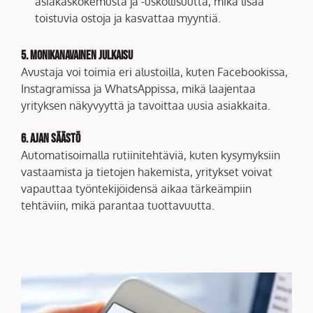
asiakaskokemusta ja -uskollisuutta, mikä lisää
toistuvia ostoja ja kasvattaa myyntiä.
5. Monikanavainen julkaisu
Avustaja voi toimia eri alustoilla, kuten Facebookissa,
Instagramissa ja WhatsAppissa, mikä laajentaa
yrityksen näkyvyyttä ja tavoittaa uusia asiakkaita.
6. Ajan säästö
Automatisoimalla rutiinitehtäviä, kuten kysymyksiin
vastaamista ja tietojen hakemista, yritykset voivat
vapauttaa työntekijöidensä aikaa tärkeämpiin
tehtäviin, mikä parantaa tuottavuutta.