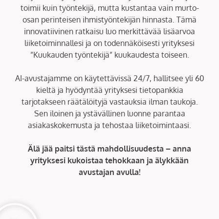
toimii kuin työntekijä, mutta kustantaa vain murto-
osan perinteisen ihmistyöntekijän hinnasta. Tämä
innovatiivinen ratkaisu luo merkittävää lisäarvoa
liiketoiminnallesi ja on todennäköisesti yrityksesi
”Kuukauden työntekijä” kuukaudesta toiseen.
AI-avustajamme on käytettävissä 24/7, hallitsee yli 60
kieltä ja hyödyntää yrityksesi tietopankkia
tarjotakseen räätälöityjä vastauksia ilman taukoja.
Sen iloinen ja ystävällinen luonne parantaa
asiakaskokemusta ja tehostaa liiketoimintaasi.
Älä jää paitsi tästä mahdollisuudesta – anna
yrityksesi kukoistaa tehokkaan ja älykkään
avustajan avulla!