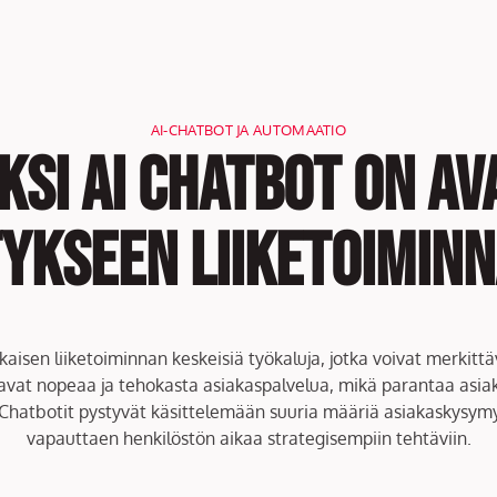
AI-CHATBOT JA AUTOMAATIO
ksi AI Chatbot on av
ykseen liiketoiminn
kaisen liiketoiminnan keskeisiä työkaluja, jotka voivat merkittäv
vat nopeaa ja tehokasta asiakaspalvelua, mikä parantaa asiaka
 Chatbotit pystyvät käsittelemään suuria määriä asiakaskysym
vapauttaen henkilöstön aikaa strategisempiin tehtäviin.