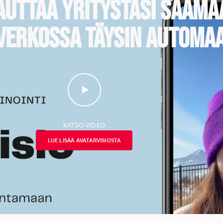
 auttaa yritystäsi saama
verkossa täysin automaa
KATSO VIDEO
LUE LISÄÄ AVATARVISIOSTA