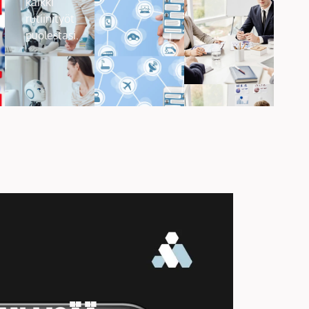
kaikki
rutiinityöt
puolestasi.