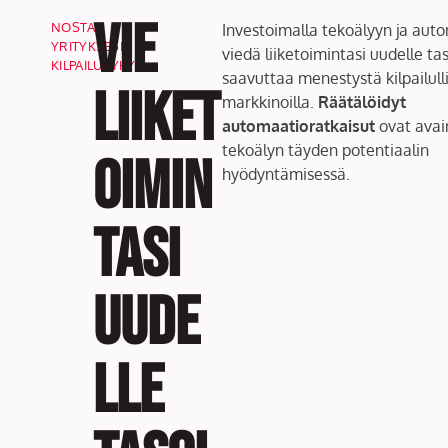
Vie
NOSTA
Investoimalla tekoälyyn ja aut
YRITYKSESI
viedä liiketoimintasi uudelle tas
KILPAILUKYKYÄ
saavuttaa menestystä kilpailulli
liiket
markkinoilla.
Räätälöidyt
automaatioratkaisut
ovat ava
tekoälyn täyden potentiaalin
oimin
hyödyntämisessä.
tasi
uude
lle