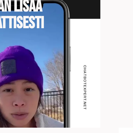
an lisää
ttisesti