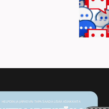
HELPOIN JA JÄRKEVIN TAPA SAADA LISÄÄ ASIAKKAITA