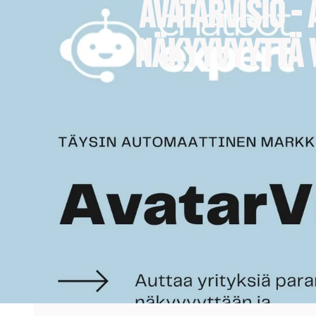
AvatarVisio -
näkyyvyyttä 