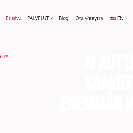
Etusivu
PALVELUT
Blogi
Ota yhteyttä
EN
AI autt
LLESI
saavu
enemmän 