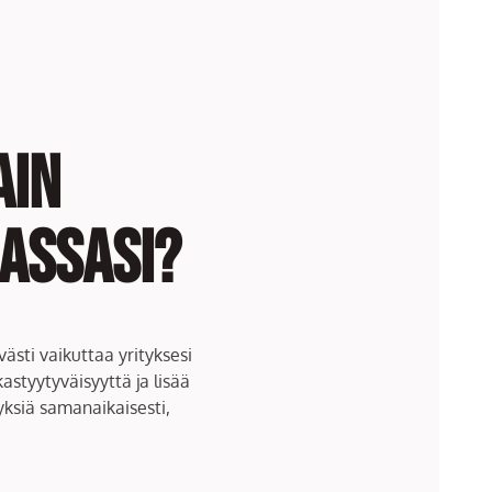
ain
assasi?
ästi vaikuttaa yrityksesi
styytyväisyyttä ja lisää
yksiä samanaikaisesti,