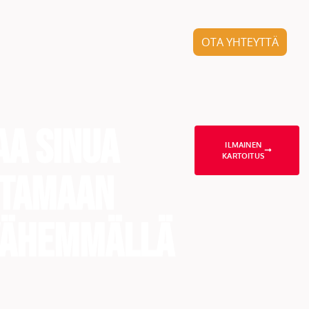
OTA YHTEYTTÄ
aa sinua
ILMAINEN
KARTOITUS
ttamaan
vähemmällä