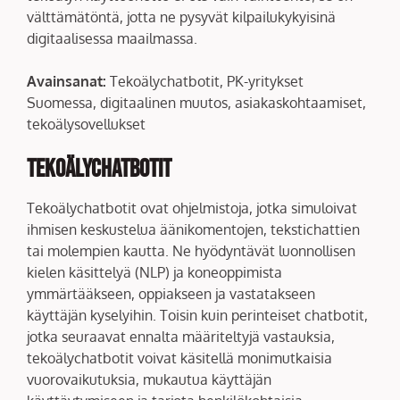
välttämätöntä, jotta ne pysyvät kilpailukykyisinä
digitaalisessa maailmassa.
Avainsanat:
Tekoälychatbotit, PK-yritykset
Suomessa, digitaalinen muutos, asiakaskohtaamiset,
tekoälysovellukset
Tekoälychatbotit
Tekoälychatbotit ovat ohjelmistoja, jotka simuloivat
ihmisen keskustelua äänikomentojen, tekstichattien
tai molempien kautta. Ne hyödyntävät luonnollisen
kielen käsittelyä (NLP) ja koneoppimista
ymmärtääkseen, oppiakseen ja vastatakseen
käyttäjän kyselyihin. Toisin kuin perinteiset chatbotit,
jotka seuraavat ennalta määriteltyjä vastauksia,
tekoälychatbotit voivat käsitellä monimutkaisia
vuorovaikutuksia, mukautua käyttäjän