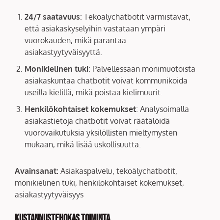
24/7 saatavuus
: Tekoälychatbotit varmistavat,
että asiakaskyselyihin vastataan ympäri
vuorokauden, mikä parantaa
asiakastyytyväisyyttä.
Monikielinen tuki
: Palvellessaan monimuotoista
asiakaskuntaa chatbotit voivat kommunikoida
useilla kielillä, mikä poistaa kielimuurit.
Henkilökohtaiset kokemukset
: Analysoimalla
asiakastietoja chatbotit voivat räätälöidä
vuorovaikutuksia yksilöllisten mieltymysten
mukaan, mikä lisää uskollisuutta.
Avainsanat:
Asiakaspalvelu, tekoälychatbotit,
monikielinen tuki, henkilökohtaiset kokemukset,
asiakastyytyväisyys
Kustannustehokas toiminta