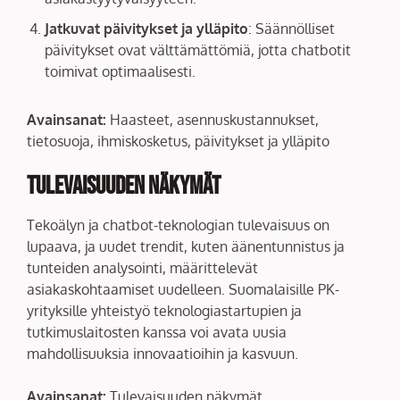
Jatkuvat päivitykset ja ylläpito
: Säännölliset
päivitykset ovat välttämättömiä, jotta chatbotit
toimivat optimaalisesti.
Avainsanat:
Haasteet, asennuskustannukset,
tietosuoja, ihmiskosketus, päivitykset ja ylläpito
Tulevaisuuden näkymät
Tekoälyn ja chatbot-teknologian tulevaisuus on
lupaava, ja uudet trendit, kuten äänentunnistus ja
tunteiden analysointi, määrittelevät
asiakaskohtaamiset uudelleen. Suomalaisille PK-
yrityksille yhteistyö teknologiastartupien ja
tutkimuslaitosten kanssa voi avata uusia
mahdollisuuksia innovaatioihin ja kasvuun.
Avainsanat:
Tulevaisuuden näkymät,