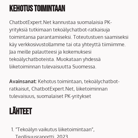
Kehotus toimintaan
ChatbotExpert.Net kannustaa suomalaisia PK-
yrityksiä tutkimaan tekoälychatbot-ratkaisuja
toimintansa parantamiseksi. Toteutustuen saamiseksi
käy verkkosivustollamme tai ota yhteyttä tiimiimme.
Jaa meille palautteesi ja kokemuksesi
tekoälychatboteista. Muokataan yhdessä
liiketoiminnan tulevaisuutta Suomessa.
Avainsanat:
Kehotus toimintaan, tekoälychatbot-
ratkaisut, ChatbotExpert.Net, liiketoiminnan
tulevaisuus, suomalaiset PK-yritykset
Lähteet
”Tekoälyn vaikutus liiketoimintaan”,
Teollisuusraportti, 2023.