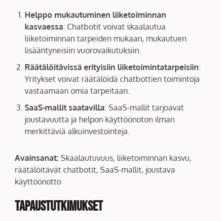
Helppo mukautuminen liiketoiminnan
kasvaessa
: Chatbotit voivat skaalautua
liiketoiminnan tarpeiden mukaan, mukautuen
lisääntyneisiin vuorovaikutuksiin.
Räätälöitävissä erityisiin liiketoimintatarpeisiin
:
Yritykset voivat räätälöidä chatbottien toimintoja
vastaamaan omia tarpeitaan.
SaaS-mallit saatavilla
: SaaS-mallit tarjoavat
joustavuutta ja helpon käyttöönoton ilman
merkittäviä alkuinvestointeja.
Avainsanat:
Skaalautuvuus, liiketoiminnan kasvu,
räätälöitävät chatbotit, SaaS-mallit, joustava
käyttöönotto
Tapaustutkimukset