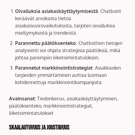
Oivalluksia asiakaskäyttäytymisestä
: Chatbotit
keräävät arvokasta tietoa
asiakasvuorovaikutuksista, tarjoten oivalluksia
mieltymyksistä ja trendeistä.
Parannettu päätöksenteko
: Chatbottien tietojen
analysointi voi ohjata strategisia päätöksiä, mikä
johtaa parempiin liiketoimintatuloksiin.
Parannetut markkinointistrategiat
: Asiakkaiden
tarpeiden ymmärtäminen auttaa luomaan
kohdennettuja markkinointikampanjoita.
Avainsanat:
Tiedonkeruu, asiakaskäyttäytyminen,
päätöksenteko, markkinointistrategiat,
liiketoimintatulokset
Skaalautuvuus ja joustavuus