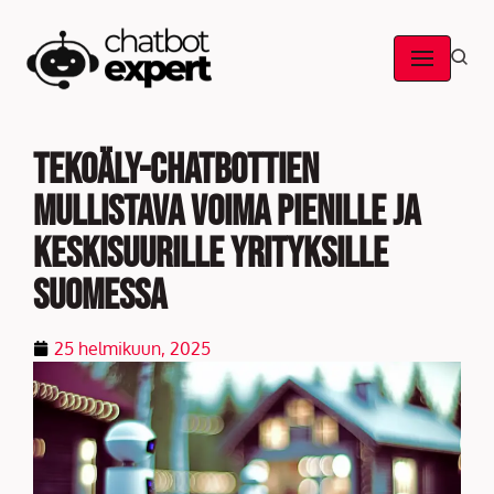
Skip
to
content
Tekoäly-chatbottien
mullistava voima pienille ja
keskisuurille yrityksille
Suomessa
25 helmikuun, 2025