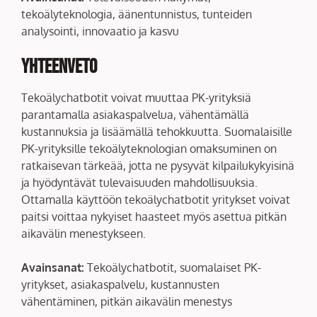
tekoälyteknologia, äänentunnistus, tunteiden
analysointi, innovaatio ja kasvu
Yhteenveto
Tekoälychatbotit voivat muuttaa PK-yrityksiä
parantamalla asiakaspalvelua, vähentämällä
kustannuksia ja lisäämällä tehokkuutta. Suomalaisille
PK-yrityksille tekoälyteknologian omaksuminen on
ratkaisevan tärkeää, jotta ne pysyvät kilpailukykyisinä
ja hyödyntävät tulevaisuuden mahdollisuuksia.
Ottamalla käyttöön tekoälychatbotit yritykset voivat
paitsi voittaa nykyiset haasteet myös asettua pitkän
aikavälin menestykseen.
Avainsanat:
Tekoälychatbotit, suomalaiset PK-
yritykset, asiakaspalvelu, kustannusten
vähentäminen, pitkän aikavälin menestys