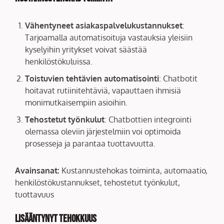
Vähentyneet asiakaspalvelukustannukset
:
Tarjoamalla automatisoituja vastauksia yleisiin
kyselyihin yritykset voivat säästää
henkilöstökuluissa.
Toistuvien tehtävien automatisointi
: Chatbotit
hoitavat rutiinitehtäviä, vapauttaen ihmisiä
monimutkaisempiin asioihin.
Tehostetut työnkulut
: Chatbottien integrointi
olemassa oleviin järjestelmiin voi optimoida
prosesseja ja parantaa tuottavuutta.
Avainsanat:
Kustannustehokas toiminta, automaatio,
henkilöstökustannukset, tehostetut työnkulut,
tuottavuus
Lisääntynyt tehokkuus