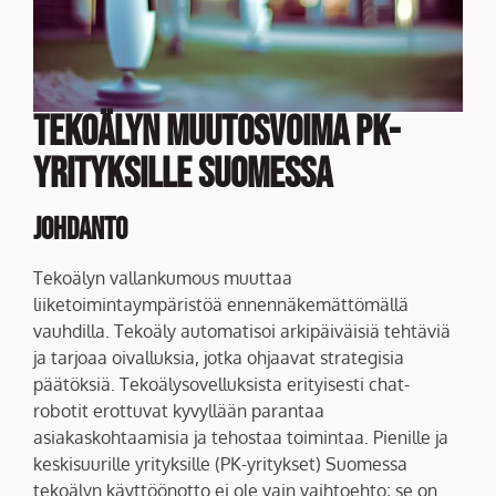
Tekoälyn muutosvoima PK-
yrityksille Suomessa
Johdanto
Tekoälyn vallankumous muuttaa
liiketoimintaympäristöä ennennäkemättömällä
vauhdilla. Tekoäly automatisoi arkipäiväisiä tehtäviä
ja tarjoaa oivalluksia, jotka ohjaavat strategisia
päätöksiä. Tekoälysovelluksista erityisesti chat-
robotit erottuvat kyvyllään parantaa
asiakaskohtaamisia ja tehostaa toimintaa. Pienille ja
keskisuurille yrityksille (PK-yritykset) Suomessa
tekoälyn käyttöönotto ei ole vain vaihtoehto; se on