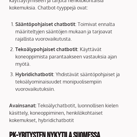
käyttäytymiseen ja tarjota henkilökohtaisia
kokemuksia. Chatbot-tyyppejä ovat:
Sääntöpohjaiset chatbotit
: Toimivat ennalta
määriteltyjen sääntöjen mukaan ja tarjoavat
rajallista vuorovaikutusta.
Tekoälypohjaiset chatbotit
: Käyttävät
koneoppimista parantaakseen vastauksia ajan
myötä.
Hybridichatbotit
: Yhdistävät sääntöpohjaiset ja
tekoälyominaisuudet monipuolisempiin
vuorovaikutuksiin.
Avainsanat:
Tekoälychatbotit, luonnollisen kielen
käsittely, koneoppiminen, henkilökohtaiset
kokemukset, hybridichatbotit
PK-yritysten nykytila Suomessa