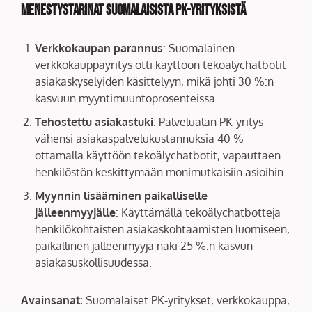
Menestystarinat suomalaisista PK-yrityksistä
Verkkokaupan parannus
: Suomalainen
verkkokauppayritys otti käyttöön tekoälychatbotit
asiakaskyselyiden käsittelyyn, mikä johti 30 %:n
kasvuun myyntimuuntoprosenteissa.
Tehostettu asiakastuki
: Palvelualan PK-yritys
vähensi asiakaspalvelukustannuksia 40 %
ottamalla käyttöön tekoälychatbotit, vapauttaen
henkilöstön keskittymään monimutkaisiin asioihin.
Myynnin lisääminen paikalliselle
jälleenmyyjälle
: Käyttämällä tekoälychatbotteja
henkilökohtaisten asiakaskohtaamisten luomiseen,
paikallinen jälleenmyyjä näki 25 %:n kasvun
asiakasuskollisuudessa.
Avainsanat:
Suomalaiset PK-yritykset, verkkokauppa,