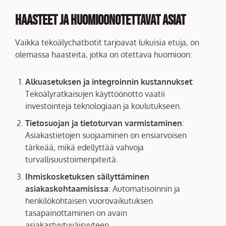
Haasteet ja huomioonotettavat asiat
Vaikka tekoälychatbotit tarjoavat lukuisia etuja, on
olemassa haasteita, jotka on otettava huomioon:
Alkuasetuksen ja integroinnin kustannukset
:
Tekoälyratkaisujen käyttöönotto vaatii
investointeja teknologiaan ja koulutukseen.
Tietosuojan ja tietoturvan varmistaminen
:
Asiakastietojen suojaaminen on ensiarvoisen
tärkeää, mikä edellyttää vahvoja
turvallisuustoimenpiteitä.
Ihmiskosketuksen säilyttäminen
asiakaskohtaamisissa
: Automatisoinnin ja
henkilökohtaisen vuorovaikutuksen
tasapainottaminen on avain
asiakastyytyväisyyteen.