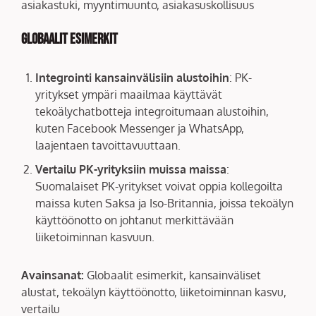
asiakastuki, myyntimuunto, asiakasuskollisuus
Globaalit esimerkit
Integrointi kansainvälisiin alustoihin
: PK-
yritykset ympäri maailmaa käyttävät
tekoälychatbotteja integroitumaan alustoihin,
kuten Facebook Messenger ja WhatsApp,
laajentaen tavoittavuuttaan.
Vertailu PK-yrityksiin muissa maissa
:
Suomalaiset PK-yritykset voivat oppia kollegoilta
maissa kuten Saksa ja Iso-Britannia, joissa tekoälyn
käyttöönotto on johtanut merkittävään
liiketoiminnan kasvuun.
Avainsanat:
Globaalit esimerkit, kansainväliset
alustat, tekoälyn käyttöönotto, liiketoiminnan kasvu,
vertailu