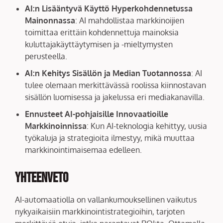
AI:n Lisääntyvä Käyttö Hyperkohdennetussa
Mainonnassa
: AI mahdollistaa markkinoijien
toimittaa erittäin kohdennettuja mainoksia
kuluttajakäyttäytymisen ja -mieltymysten
perusteella.
AI:n Kehitys Sisällön ja Median Tuotannossa
: AI
tulee olemaan merkittävässä roolissa kiinnostavan
sisällön luomisessa ja jakelussa eri mediakanavilla.
Ennusteet AI-pohjaisille Innovaatioille
Markkinoinnissa
: Kun AI-teknologia kehittyy, uusia
työkaluja ja strategioita ilmestyy, mikä muuttaa
markkinointimaisemaa edelleen.
Yhteenveto
AI-automaatiolla on vallankumouksellinen vaikutus
nykyaikaisiin markkinointistrategioihin, tarjoten