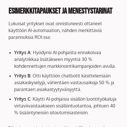
Esimerkkitapaukset ja Menestystarinat
Lukuisat yritykset ovat onnistuneesti ottaneet
käyttöön AI-automaation, nähden merkittäviä
parannuksia ROI:ssa:
Yritys A
: Hyödynsi AI-pohjaista ennakoivaa
analytiikkaa lisätäkseen myyntiä 30 %
kohdennettujen markkinointikampanjoiden avulla.
Yritys B
: Otti käyttöön chatbotit käsittelemään
asiakaskyselyjä, vähentäen vastausaikoja 50 % ja
parantaen asiakastyytyväisyyttä.
Yritys C
: Käytti AI-pohjaisia sisällön luontityökaluja
virtaviivaistaakseen sisällöntuotantoa, johtuen 40
% lisääntyneisiin sitoutumisasteisiin.