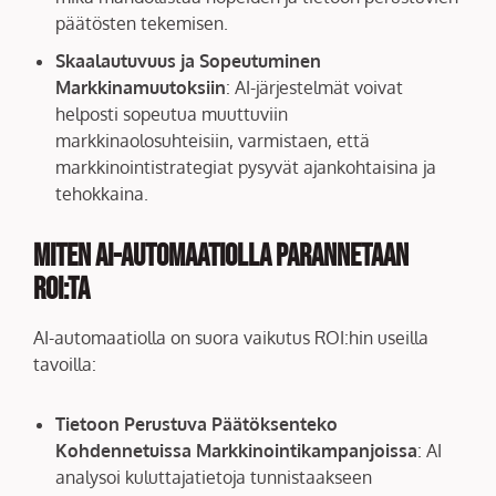
päätösten tekemisen.
Skaalautuvuus ja Sopeutuminen
Markkinamuutoksiin
: AI-järjestelmät voivat
helposti sopeutua muuttuviin
markkinaolosuhteisiin, varmistaen, että
markkinointistrategiat pysyvät ajankohtaisina ja
tehokkaina.
Miten AI-automaatiolla Parannetaan
ROI:ta
AI-automaatiolla on suora vaikutus ROI:hin useilla
tavoilla:
Tietoon Perustuva Päätöksenteko
Kohdennetuissa Markkinointikampanjoissa
: AI
analysoi kuluttajatietoja tunnistaakseen