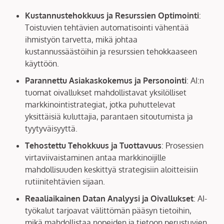
Kustannustehokkuus ja Resurssien Optimointi
:
Toistuvien tehtävien automatisointi vähentää
ihmistyön tarvetta, mikä johtaa
kustannussäästöihin ja resurssien tehokkaaseen
käyttöön.
Parannettu Asiakaskokemus ja Personointi
: AI:n
tuomat oivallukset mahdollistavat yksilölliset
markkinointistrategiat, jotka puhuttelevat
yksittäisiä kuluttajia, parantaen sitoutumista ja
tyytyväisyyttä.
Tehostettu Tehokkuus ja Tuottavuus
: Prosessien
virtaviivaistaminen antaa markkinoijille
mahdollisuuden keskittyä strategisiin aloitteisiin
rutiinitehtävien sijaan.
Reaaliaikainen Datan Analyysi ja Oivallukset
: AI-
työkalut tarjoavat välittömän pääsyn tietoihin,
mikä mahdollistaa nopeiden ja tietoon perustuvien