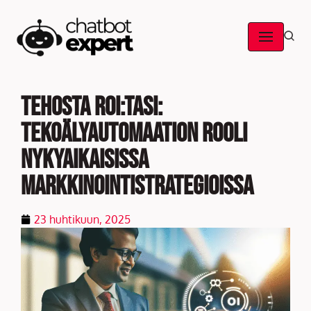
Skip
to
content
Tehosta ROI:tasi:
tekoälyautomaation rooli
nykyaikaisissa
markkinointistrategioissa
23 huhtikuun, 2025