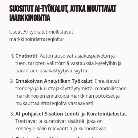
Suositut AI-työkalut, Jotka Muuttavat
Markkinointia
Useat AI-työkalut mullistavat
markkinointistrategioita:
Chatbotit
: Automatisoivat asiakaspalvelun ja -
tuen, tarjoten välittömiä vastauksia kyselyihin ja
parantaen asiakastyytyväisyyttä.
Ennakoivan Analytiikan Työkalut
: Ennustavat
trendejä ja kuluttajakäyttäytymistä, mahdollistaen
markkinoijien ennakoida markkinamuutokset ja
mukauttaa strategioita vastaavasti.
AI-pohjaiset Sisällön Luonti- ja Kuratointialustat
:
Tuottavat ja kuratoivat sisältöä, joka on
kohdeyleisölle relevanttia ja kiinnostavaa.