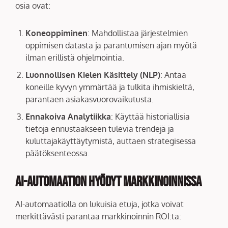
osia ovat:
Koneoppiminen
: Mahdollistaa järjestelmien
oppimisen datasta ja parantumisen ajan myötä
ilman erillistä ohjelmointia.
Luonnollisen Kielen Käsittely (NLP)
: Antaa
koneille kyvyn ymmärtää ja tulkita ihmiskieltä,
parantaen asiakasvuorovaikutusta.
Ennakoiva Analytiikka
: Käyttää historiallisia
tietoja ennustaakseen tulevia trendejä ja
kuluttajakäyttäytymistä, auttaen strategisessa
päätöksenteossa.
AI-automaation Hyödyt Markkinoinnissa
AI-automaatiolla on lukuisia etuja, jotka voivat
merkittävästi parantaa markkinoinnin ROI:ta: