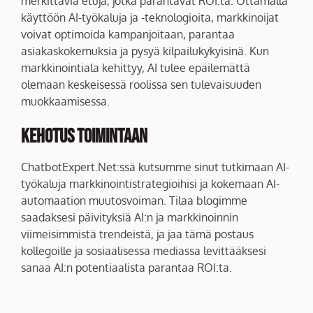
merkittäviä etuja, jotka parantavat ROI:ta. Ottamalla
käyttöön AI-työkaluja ja -teknologioita, markkinoijat
voivat optimoida kampanjoitaan, parantaa
asiakaskokemuksia ja pysyä kilpailukykyisinä. Kun
markkinointiala kehittyy, AI tulee epäilemättä
olemaan keskeisessä roolissa sen tulevaisuuden
muokkaamisessa.
Kehotus Toimintaan
ChatbotExpert.Net:ssä kutsumme sinut tutkimaan AI-
työkaluja markkinointistrategioihisi ja kokemaan AI-
automaation muutosvoiman. Tilaa blogimme
saadaksesi päivityksiä AI:n ja markkinoinnin
viimeisimmistä trendeistä, ja jaa tämä postaus
kollegoille ja sosiaalisessa mediassa levittääksesi
sanaa AI:n potentiaalista parantaa ROI:ta.