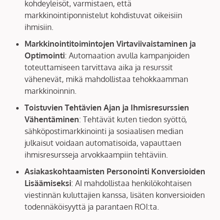
kohdeyleisöt, varmistaen, että
markkinointiponnistelut kohdistuvat oikeisiin
ihmisiin.
Markkinointitoimintojen Virtaviivaistaminen ja
Optimointi
: Automaation avulla kampanjoiden
toteuttamiseen tarvittava aika ja resurssit
vähenevät, mikä mahdollistaa tehokkaamman
markkinoinnin.
Toistuvien Tehtävien Ajan ja Ihmisresurssien
Vähentäminen
: Tehtävät kuten tiedon syöttö,
sähköpostimarkkinointi ja sosiaalisen median
julkaisut voidaan automatisoida, vapauttaen
ihmisresursseja arvokkaampiin tehtäviin.
Asiakaskohtaamisten Personointi Konversioiden
Lisäämiseksi
: AI mahdollistaa henkilökohtaisen
viestinnän kuluttajien kanssa, lisäten konversioiden
todennäköisyyttä ja parantaen ROI:ta.