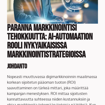
Paranna Markkinointisi
Tehokkuutta: AI-automaation
Rooli Nykyaikaisissa
Markkinointistrategioissa
Johdanto
Nopeasti muuttuvassa digimarkkinoinnin maailmassa
korkean sijoitetun pääoman tuoton (ROI)
saavuttaminen on tärkeä mittari, joka määrittää
kampanjan menestyksen. ROI mittaa sijoitusten
kannattavuutta suhteessa niiden kustannuksiin ja
ohjaa markkinoijia tekemään tietoisia päätöksiä. Kun