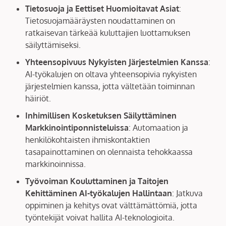
Tietosuoja ja Eettiset Huomioitavat Asiat
:
Tietosuojamääräysten noudattaminen on
ratkaisevan tärkeää kuluttajien luottamuksen
säilyttämiseksi.
Yhteensopivuus Nykyisten Järjestelmien Kanssa
:
AI-työkalujen on oltava yhteensopivia nykyisten
järjestelmien kanssa, jotta vältetään toiminnan
häiriöt.
Inhimillisen Kosketuksen Säilyttäminen
Markkinointiponnisteluissa
: Automaation ja
henkilökohtaisten ihmiskontaktien
tasapainottaminen on olennaista tehokkaassa
markkinoinnissa.
Työvoiman Kouluttaminen ja Taitojen
Kehittäminen AI-työkalujen Hallintaan
: Jatkuva
oppiminen ja kehitys ovat välttämättömiä, jotta
työntekijät voivat hallita AI-teknologioita.