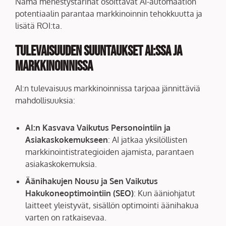
Nämä menestystarinat osoittavat AI-automaation
potentiaalin parantaa markkinoinnin tehokkuutta ja
lisätä ROI:ta.
Tulevaisuuden Suuntaukset AI:ssa ja
Markkinoinnissa
AI:n tulevaisuus markkinoinnissa tarjoaa jännittäviä
mahdollisuuksia:
AI:n Kasvava Vaikutus Personointiin ja
Asiakaskokemukseen
: AI jatkaa yksilöllisten
markkinointistrategioiden ajamista, parantaen
asiakaskokemuksia.
Äänihakujen Nousu ja Sen Vaikutus
Hakukoneoptimointiin (SEO)
: Kun ääniohjatut
laitteet yleistyvät, sisällön optimointi äänihakua
varten on ratkaisevaa.