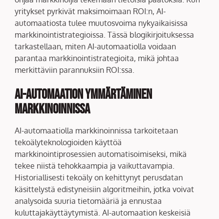
yritykset pyrkivät maksimoimaan ROI:n, AI-
automaatiosta tulee muutosvoima nykyaikaisissa
markkinointistrategioissa. Tässä blogikirjoituksessa
tarkastellaan, miten AI-automaatiolla voidaan
parantaa markkinointistrategioita, mikä johtaa
merkittäviin parannuksiin ROI:ssa.
AI-automaation Ymmärtäminen
Markkinoinnissa
AI-automaatiolla markkinoinnissa tarkoitetaan
tekoälyteknologioiden käyttöä
markkinointiprosessien automatisoimiseksi, mikä
tekee niistä tehokkaampia ja vaikuttavampia.
Historiallisesti tekoäly on kehittynyt perusdatan
käsittelystä edistyneisiin algoritmeihin, jotka voivat
analysoida suuria tietomääriä ja ennustaa
kuluttajakäyttäytymistä. AI-automaation keskeisiä