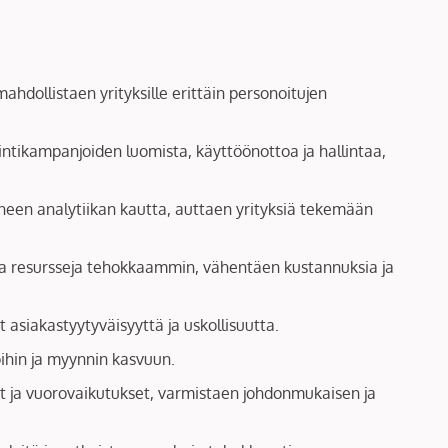
ahdollistaen yrityksille erittäin personoitujen
intikampanjoiden luomista, käyttöönottoa ja hallintaa,
tyneen analytiikan kautta, auttaen yrityksiä tekemään
taa resursseja tehokkaammin, vähentäen kustannuksia ja
 asiakastyytyväisyyttä ja uskollisuutta.
ihin ja myynnin kasvuun.
ut ja vuorovaikutukset, varmistaen johdonmukaisen ja