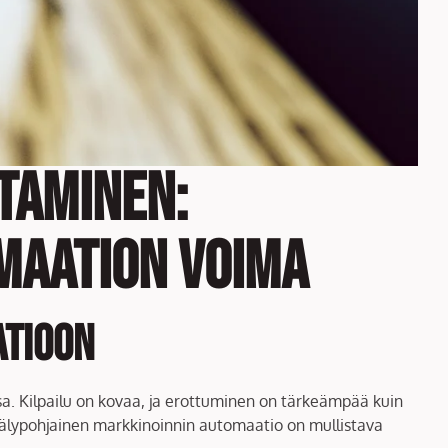
taminen:
maation voima
atioon
a. Kilpailu on kovaa, ja erottuminen on tärkeämpää kuin
koälypohjainen markkinoinnin automaatio on mullistava