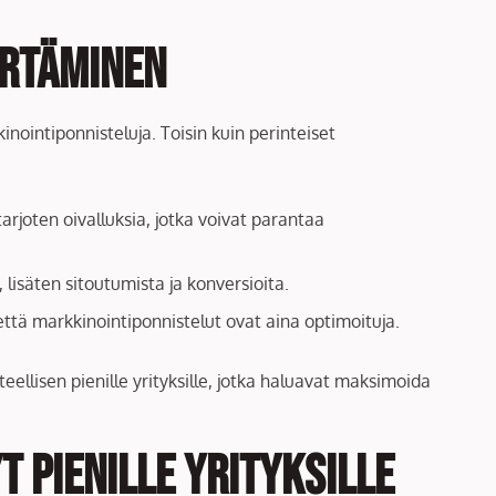
ärtäminen
ointiponnisteluja. Toisin kuin perinteiset
arjoten oivalluksia, jotka voivat parantaa
lisäten sitoutumista ja konversioita.
että markkinointiponnistelut ovat aina optimoituja.
llisen pienille yrityksille, jotka haluavat maksimoida
 pienille yrityksille