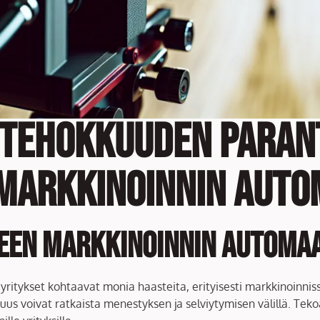
 tehokkuuden paran
markkinoinnin auto
een markkinoinnin automa
ritykset kohtaavat monia haasteita, erityisesti markkinoinniss
uus voivat ratkaista menestyksen ja selviytymisen välillä. Te