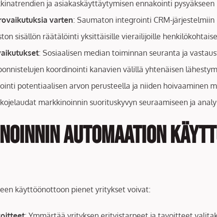
kkinatrendien ja asiakaskäyttäytymisen ennakointi pysyäkseen 
orovaikutuksia varten
: Saumaton integrointi CRM-järjestelmii
ton sisällön räätälöinti yksittäisille vierailijoille henkilökoht
vaikutukset
: Sosiaalisen median toiminnan seuranta ja vastaust
ponnistelujen koordinointi kanavien välillä yhtenäisen lähesty
isointi potentiaalisen arvon perusteella ja niiden hoivaaminen my
 kojelaudat markkinoinnin suorituskyvyn seuraamiseen ja analys
noinnin automaation käytt
en käyttöönottoon pienet yritykset voivat:
oitteet
: Ymmärtää yrityksen erityistarpeet ja tavoitteet valitak