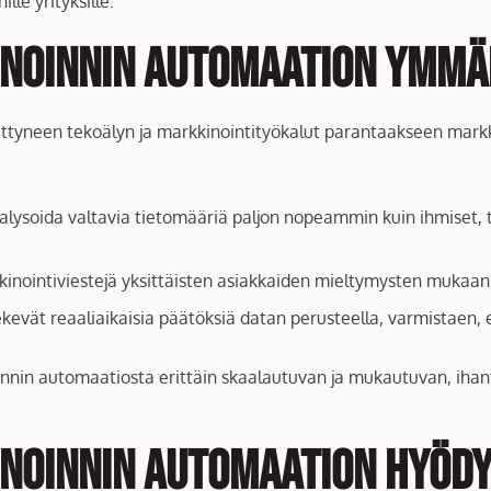
le yrityksille.
inoinnin automaation ymm
tyneen tekoälyn ja markkinointityökalut parantaakseen markkin
analysoida valtavia tietomääriä paljon nopeammin kuin ihmiset, t
nointiviestejä yksittäisten asiakkaiden mieltymysten mukaan, 
ekevät reaaliaikaisia päätöksiä datan perusteella, varmistaen, 
in automaatiosta erittäin skaalautuvan ja mukautuvan, ihantee
noinnin automaation hyödyt