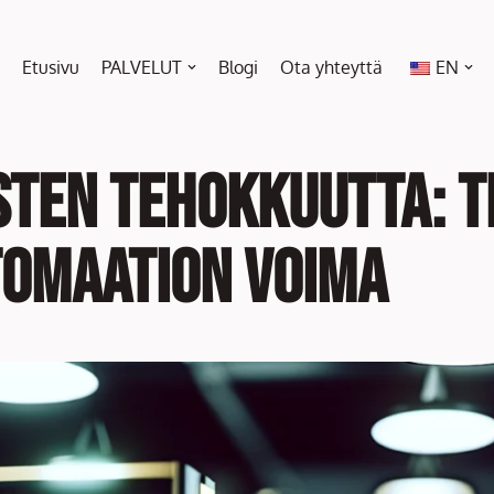
Etusivu
PALVELUT
Blogi
Ota yhteyttä
EN
sten tehokkuutta: 
tomaation voima