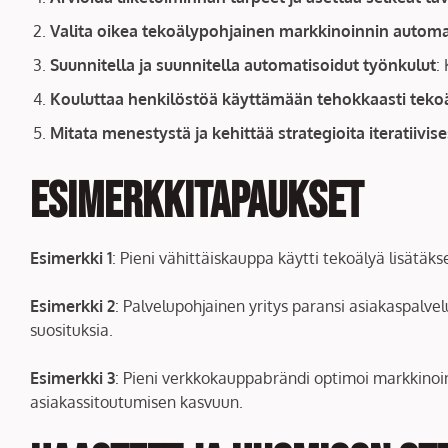
Valita oikea tekoälypohjainen markkinoinnin automa
Suunnitella ja suunnitella automatisoidut työnkulut
:
Kouluttaa henkilöstöä käyttämään tehokkaasti teko
Mitata menestystä ja kehittää strategioita iteratiivise
Esimerkkitapaukset
Esimerkki 1
: Pieni vähittäiskauppa käytti tekoälyä lisätä
Esimerkki 2
: Palvelupohjainen yritys paransi asiakaspalvel
suosituksia.
Esimerkki 3
: Pieni verkkokauppabrändi optimoi markkinoin
asiakassitoutumisen kasvuun.