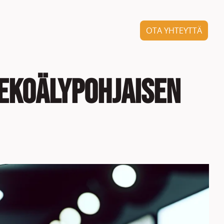
OTA YHTEYTTÄ
tekoälypohjaisen