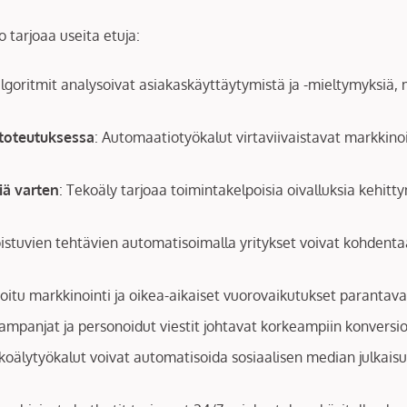
tarjoaa useita etuja:
lgoritmit analysoivat asiakaskäyttäytymistä ja -mieltymyksiä, m
 toteutuksessa
: Automaatiotyökalut virtaviivaistavat markkino
iä varten
: Tekoäly tarjoaa toimintakelpoisia oivalluksia kehit
oistuvien tehtävien automatisoimalla yritykset voivat kohden
oitu markkinointi ja oikea-aikaiset vuorovaikutukset parantavat
ampanjat ja personoidut viestit johtavat korkeampiin konversio
ekoälytyökalut voivat automatisoida sosiaalisen median julkais