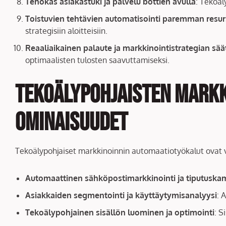
Tehokas asiakastuki ja palvelu bottien avulla
: Tekoäl
Toistuvien tehtävien automatisointi paremman resu
strategisiin aloitteisiin.
Reaaliaikainen palaute ja markkinointistrategian sää
optimaalisten tulosten saavuttamiseksi.
Tekoälypohjaisten markk
ominaisuudet
Tekoälypohjaiset markkinoinnin automaatiotyökalut ovat var
Automaattinen sähköpostimarkkinointi ja tiputuska
Asiakkaiden segmentointi ja käyttäytymisanalyysi
: 
Tekoälypohjainen sisällön luominen ja optimointi
: S