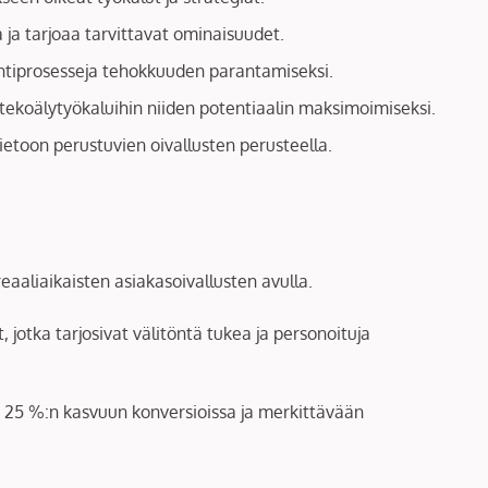
ta ja tarjoaa tarvittavat ominaisuudet.
intiprosesseja tehokkuuden parantamiseksi.
 tekoälytyökaluihin niiden potentiaalin maksimoimiseksi.
tietoon perustuvien oivallusten perusteella.
aaliaikaisten asiakasoivallusten avulla.
 jotka tarjosivat välitöntä tukea ja personoituja
i 25 %:n kasvuun konversioissa ja merkittävään