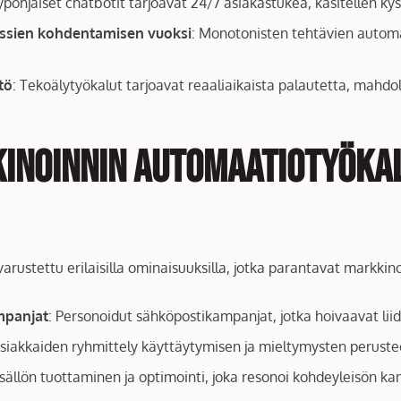
ypohjaiset chatbotit tarjoavat 24/7 asiakastukea, käsitellen kys
rssien kohdentamisen vuoksi
: Monotonisten tehtävien automat
tö
: Tekoälytyökalut tarjoavat reaaliaikaista palautetta, mahdol
inoinnin automaatiotyökal
ustettu erilaisilla ominaisuuksilla, jotka parantavat markkino
mpanjat
: Personoidut sähköpostikampanjat, jotka hoivaavat liid
Asiakkaiden ryhmittely käyttäytymisen ja mieltymysten peruste
isällön tuottaminen ja optimointi, joka resonoi kohdeyleisön ka