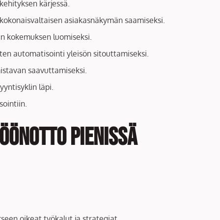
kehityksen kärjessä.
n kokonaisvaltaisen asiakasnäkymän saamiseksi.
aisen kokemuksen luomiseksi.
en automatisointi yleisön sitouttamiseksi.
mistavan saavuttamiseksi.
yntisyklin läpi.
ointiin.
öönotto pienissä
seen oikeat työkalut ja strategiat.