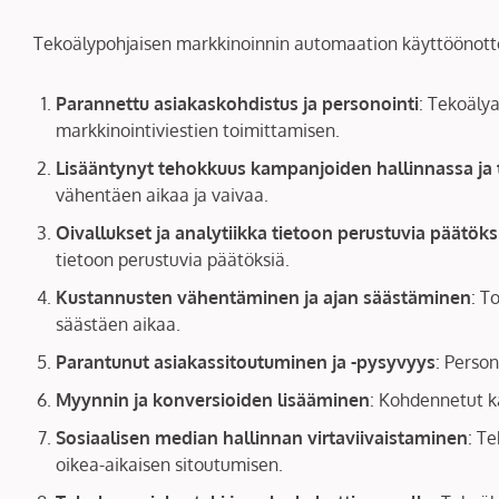
Tekoälypohjaisen markkinoinnin automaation käyttöönotto 
Parannettu asiakaskohdistus ja personointi
: Tekoälya
markkinointiviestien toimittamisen.
Lisääntynyt tehokkuus kampanjoiden hallinnassa ja
vähentäen aikaa ja vaivaa.
Oivallukset ja analytiikka tietoon perustuvia päätöks
tietoon perustuvia päätöksiä.
Kustannusten vähentäminen ja ajan säästäminen
: T
säästäen aikaa.
Parantunut asiakassitoutuminen ja -pysyvyys
: Person
Myynnin ja konversioiden lisääminen
: Kohdennetut k
Sosiaalisen median hallinnan virtaviivaistaminen
: T
oikea-aikaisen sitoutumisen.