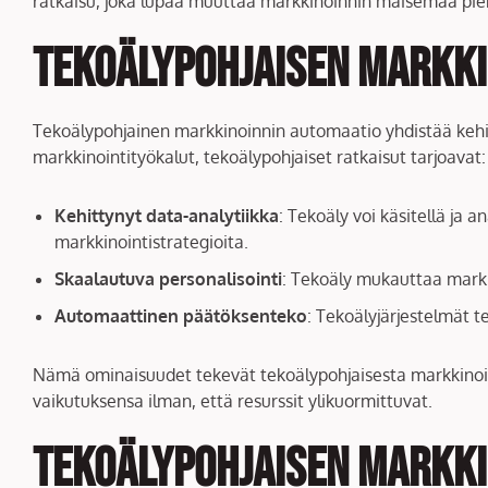
ratkaisu, joka lupaa muuttaa markkinoinnin maisemaa pienil
Tekoälypohjaisen markk
Tekoälypohjainen markkinoinnin automaatio yhdistää kehit
markkinointityökalut, tekoälypohjaiset ratkaisut tarjoavat:
Kehittynyt data-analytiikka
: Tekoäly voi käsitellä ja 
markkinointistrategioita.
Skaalautuva personalisointi
: Tekoäly mukauttaa markki
Automaattinen päätöksenteko
: Tekoälyjärjestelmät t
Nämä ominaisuudet tekevät tekoälypohjaisesta markkinoinn
vaikutuksensa ilman, että resurssit ylikuormittuvat.
Tekoälypohjaisen markki