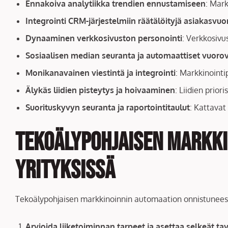
Ennakoiva analytiikka trendien ennustamiseen
: Mar
Integrointi CRM-järjestelmiin räätälöityjä asiakasvu
Dynaaminen verkkosivuston personointi
: Verkkosivus
Sosiaalisen median seuranta ja automaattiset vuoro
Monikanavainen viestintä ja integrointi
: Markkinointi
Älykäs liidien pisteytys ja hoivaaminen
: Liidien prior
Suorituskyvyn seuranta ja raportointitaulut
: Kattavat
Tekoälypohjaisen markki
yrityksissä
Tekoälypohjaisen markkinoinnin automaation onnistuneese
Arvioida liiketoiminnan tarpeet ja asettaa selkeät tav