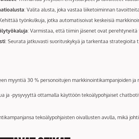
atioalusta
: Valita alusta, joka vastaa liiketoiminnan tavoittei
 Kehittää työnkulkuja, jotka automatisoivat keskeisiä markkino
älytyökaluja
: Varmistaa, että tiimin jäsenet ovat perehtyneitä
sti
: Seurata jatkuvasti suorituskykyä ja tarkentaa strategioita 
kseen myyntiä 30 % personoitujen markkinointikampanjoiden ja re
ua ja -pysyvyyttä ottamalla käyttöön tekoälypohjaiset chatbotit,
tikampanjansa tekoälypohjaisten oivallusten avulla, mikä joht