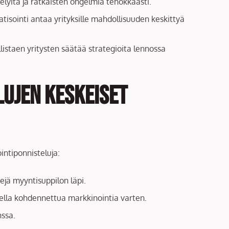
elyitä ja ratkaisten ongelmia tehokkaasti.
isointi antaa yrityksille mahdollisuuden keskittyä
listaen yritysten säätää strategioita lennossa
ujen keskeiset
intiponnisteluja:
ejä myyntisuppilon läpi.
ella kohdennettua markkinointia varten.
nssa.