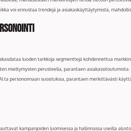
ikka voi ennustaa trendejä ja asiakaskäyttäytymistä, mahdollis
ersonointi
siakasdataa luoden tarkkoja segmenttejä kohdennettua markkin
listen mieltymysten perusteella, parantaen asiakassitoutumista.
 AI:ta personoimaan suosituksia, parantaen merkittävästi käyttäj
t auttavat kampanjoiden luomisessa ja hallinnassa useilla alustoi