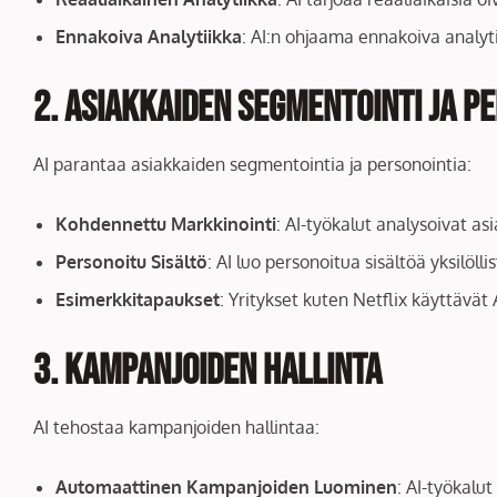
Ennakoiva Analytiikka
: AI:n ohjaama ennakoiva analyti
2. Asiakkaiden Segmentointi ja P
AI parantaa asiakkaiden segmentointia ja personointia:
Kohdennettu Markkinointi
: AI-työkalut analysoivat a
Personoitu Sisältö
: AI luo personoitua sisältöä yksilöl
Esimerkkitapaukset
: Yritykset kuten Netflix käyttävät
3. Kampanjoiden Hallinta
AI tehostaa kampanjoiden hallintaa:
Automaattinen Kampanjoiden Luominen
: AI-työkalu