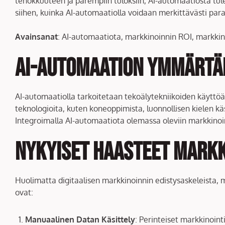
tehokkuuteen ja parempiin tuloksiin, AI-automaatiosta tu
siihen, kuinka AI-automaatiolla voidaan merkittävästi par
Avainsanat
: AI-automaatiota, markkinoinnin ROI, markkino
AI-automaation Ymmärtä
AI-automaatiolla tarkoitetaan tekoälytekniikoiden käyttöä 
teknologioita, kuten koneoppimista, luonnollisen kielen kä
Integroimalla AI-automaatiota olemassa oleviin markkinoin
Nykyiset Haasteet Mark
Huolimatta digitaalisen markkinoinnin edistysaskeleista, 
ovat:
Manuaalinen Datan Käsittely
: Perinteiset markkinoint