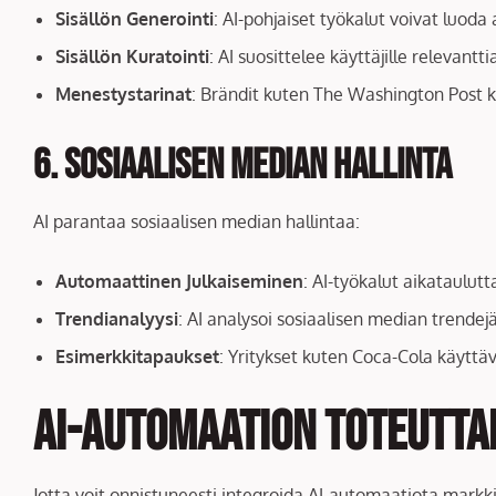
Sisällön Generointi
: AI-pohjaiset työkalut voivat luoda
Sisällön Kuratointi
: AI suosittelee käyttäjille relevan
Menestystarinat
: Brändit kuten The Washington Post kä
6. Sosiaalisen Median Hallinta
AI parantaa sosiaalisen median hallintaa:
Automaattinen Julkaiseminen
: AI-työkalut aikataulutt
Trendianalyysi
: AI analysoi sosiaalisen median trendej
Esimerkkitapaukset
: Yritykset kuten Coca-Cola käyttä
AI-automaation Toteutta
Jotta voit onnistuneesti integroida AI-automaatiota markkin