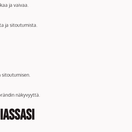
ikaa ja vaivaa.
a ja sitoutumista.
n sitoutumisen.
brändin näkyvyyttä.
iassasi