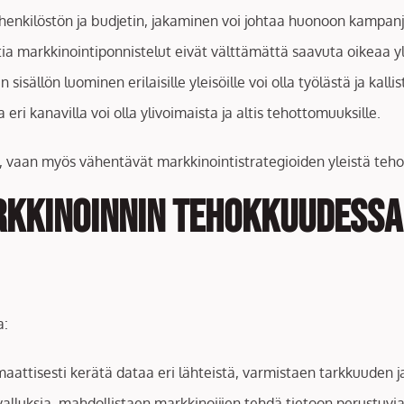
, henkilöstön ja budjetin, jakaminen voi johtaa huonoon kampan
ia markkinointiponnistelut eivät välttämättä saavuta oikeaa y
sisällön luominen erilaisille yleisöille voi olla työlästä ja kallis
eri kanavilla voi olla ylivoimaista ja altis tehottomuuksille.
vaan myös vähentävät markkinointistrategioiden yleistä tehokk
rkkinoinnin Tehokkuudessa
a:
omaattisesti kerätä dataa eri lähteistä, varmistaen tarkkuuden 
oivalluksia, mahdollistaen markkinoijien tehdä tietoon perustuvi