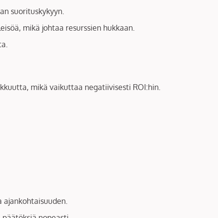
jan suorituskykyyn.
leisöä, mikä johtaa resurssien hukkaan.
ta.
uutta, mikä vaikuttaa negatiivisesti ROI:hin.
ja ajankohtaisuuden.
a päätöksiä nopeasti.