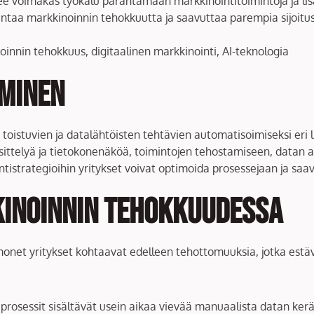
lee voimakas työkalu parantamaan markkinointitoimintoja ja l
antaa markkinoinnin tehokkuutta ja saavuttaa parempia sijoitus
innin tehokkuus, digitaalinen markkinointi, AI-teknologia
minen
toistuvien ja datalähtöisten tehtävien automatisoimiseksi eri 
sittelyä ja tietokonenäköä, toimintojen tehostamiseen, datan a
tistrategioihin yritykset voivat optimoida prosessejaan ja saa
kinoinnin Tehokkuudessa
monet yritykset kohtaavat edelleen tehottomuuksia, jotka estä
iprosessit sisältävät usein aikaa vievää manuaalista datan keräys