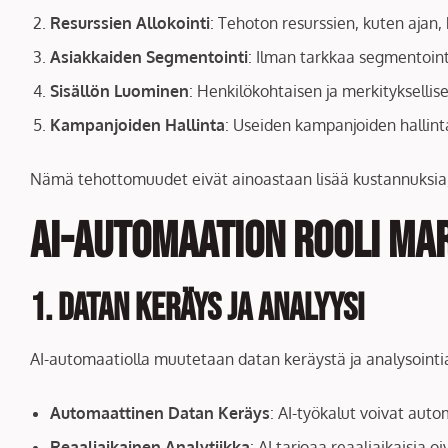
Resurssien Allokointi
: Tehoton resurssien, kuten ajan
Asiakkaiden Segmentointi
: Ilman tarkkaa segmentoint
Sisällön Luominen
: Henkilökohtaisen ja merkityksellisen 
Kampanjoiden Hallinta
: Useiden kampanjoiden hallinta 
Nämä tehottomuudet eivät ainoastaan lisää kustannuksia, 
AI-automaation Rooli Ma
1. Datan Keräys ja Analyysi
AI-automaatiolla muutetaan datan keräystä ja analysointi
Automaattinen Datan Keräys
: AI-työkalut voivat aut
Reaaliaikainen Analytiikka
: AI tarjoaa reaaliaikaisia 