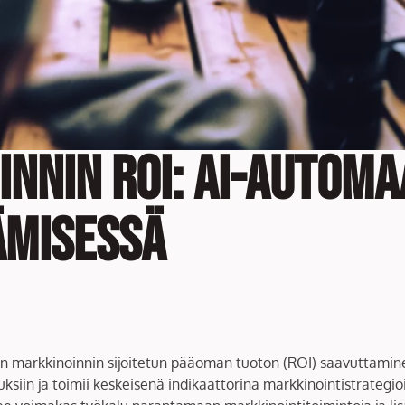
nnin ROI: AI-automa
ämisessä
n markkinoinnin sijoitetun pääoman tuoton (ROI) saavuttamin
ksiin ja toimii keskeisenä indikaattorina markkinointistrateg