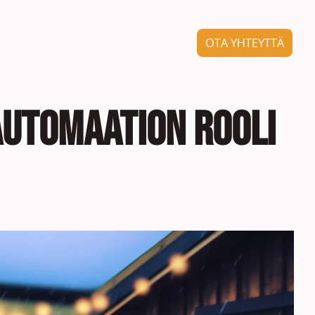
OTA YHTEYTTÄ
automaation rooli