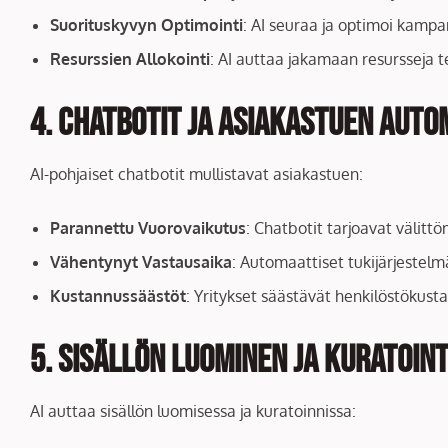
Suorituskyvyn Optimointi
: AI seuraa ja optimoi kampa
Resurssien Allokointi
: AI auttaa jakamaan resursseja 
4. Chatbotit ja Asiakastuen Auto
AI-pohjaiset chatbotit mullistavat asiakastuen:
Parannettu Vuorovaikutus
: Chatbotit tarjoavat välitt
Vähentynyt Vastausaika
: Automaattiset tukijärjestel
Kustannussäästöt
: Yritykset säästävät henkilöstökusta
5. Sisällön Luominen ja Kuratoint
AI auttaa sisällön luomisessa ja kuratoinnissa: