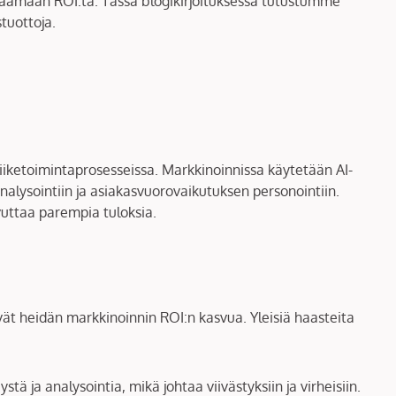
isäämään ROI:ta. Tässä blogikirjoituksessa tutustumme
tuottoja.
liiketoimintaprosesseissa. Markkinoinnissa käytetään AI-
nalysointiin ja asiakasvuorovaikutuksen personointiin.
vuttaa parempia tuloksia.
vät heidän markkinoinnin ROI:n kasvua. Yleisiä haasteita
tä ja analysointia, mikä johtaa viivästyksiin ja virheisiin.