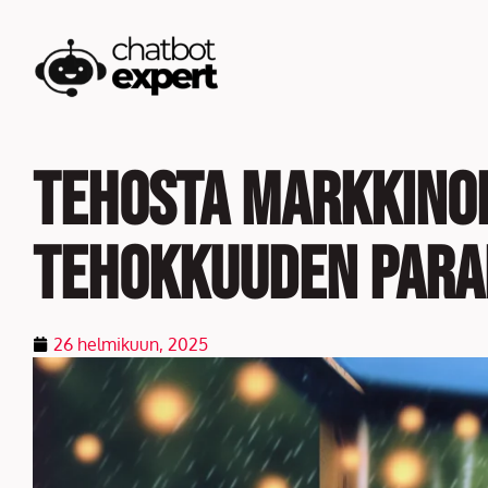
Skip
to
content
Tehosta markkinoi
tehokkuuden para
26 helmikuun, 2025