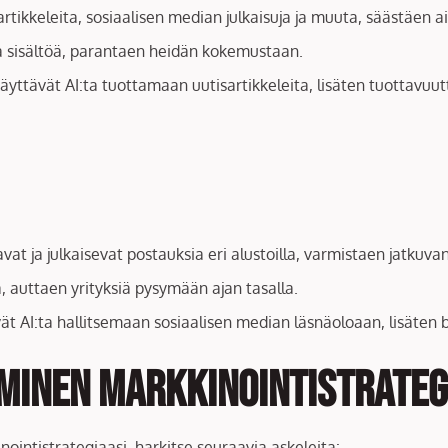
 artikkeleita, sosiaalisen median julkaisuja ja muuta, säästäen a
ttia sisältöä, parantaen heidän kokemustaan.
yttävät AI:ta tuottamaan uutisartikkeleita, lisäten tuottavuutt
avat ja julkaisevat postauksia eri alustoilla, varmistaen jatkuva
ä, auttaen yrityksiä pysymään ajan tasalla.
vät AI:ta hallitsemaan sosiaalisen median läsnäoloaan, lisäten 
minen Markkinointistrateg
ointistrategiaasi, harkitse seuraavia askeleita: