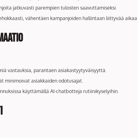
njoita jatkuvasti parempien tulosten saavuttamiseksi.
tehokkaasti, vähentäen kampanjoiden hallintaan liittyvää aikaa 
maatio
ömiä vastauksia, parantaen asiakastyytyväisyyttä.
mät minimoivat asiakkaiden odotusajat.
nnuksissa käyttämällä AI-chatbotteja rutiinikyselyihin.
i