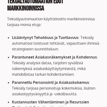
Tekoälyautomaation Edut
Markkinoinnissa
Tekoälyautomaation käyttöönotto markkinoinnissa
tarjoaa monia etuja:
Lisääntynyt Tehokkuus ja Tuottavuus
: Tekoäly
automatisoi toistuvat tehtävät, vapauttaen ihmisiä
strategiseen suunnitteluun.
Parantuneet Asiakasnäkemykset ja Kohdennus
:
Tekoäly analysoi dataa, tarjoten syvällisiä
näkemyksiä asiakaskäyttäytymisestä, mikä
mahdollistaa tarkan kohdentamisen.
Parannettu Personointi ja Asiakaskokemus
:
Tekoäly tarjoaa personoituja kokemuksia, lisäten
asiakastyytyväisyyttä ja -uskollisuutta.
Kustannusten Vähentäminen ja Resurssien