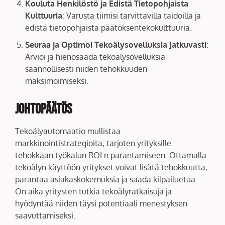
Kouluta Henkilöstö ja Edistä Tietopohjaista
Kulttuuria
: Varusta tiimisi tarvittavilla taidoilla ja
edistä tietopohjaista päätöksentekokulttuuria.
Seuraa ja Optimoi Tekoälysovelluksia Jatkuvasti
:
Arvioi ja hienosäädä tekoälysovelluksia
säännöllisesti niiden tehokkuuden
maksimoimiseksi.
Johtopäätös
Tekoälyautomaatio mullistaa
markkinointistrategioita, tarjoten yrityksille
tehokkaan työkalun ROI:n parantamiseen. Ottamalla
tekoälyn käyttöön yritykset voivat lisätä tehokkuutta,
parantaa asiakaskokemuksia ja saada kilpailuetua.
On aika yritysten tutkia tekoälyratkaisuja ja
hyödyntää niiden täysi potentiaali menestyksen
saavuttamiseksi.