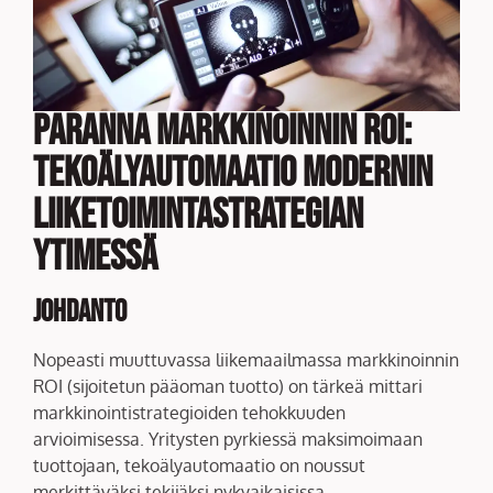
Paranna Markkinoinnin ROI:
Tekoälyautomaatio Modernin
Liiketoimintastrategian
Ytimessä
Johdanto
Nopeasti muuttuvassa liikemaailmassa markkinoinnin
ROI (sijoitetun pääoman tuotto) on tärkeä mittari
markkinointistrategioiden tehokkuuden
arvioimisessa. Yritysten pyrkiessä maksimoimaan
tuottojaan, tekoälyautomaatio on noussut
merkittäväksi tekijäksi nykyaikaisissa