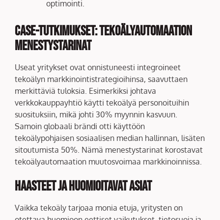
optimointi.
Case-tutkimukset: Tekoälyautomaation
Menestystarinat
Useat yritykset ovat onnistuneesti integroineet
tekoälyn markkinointistrategioihinsa, saavuttaen
merkittäviä tuloksia. Esimerkiksi johtava
verkkokauppayhtiö käytti tekoälyä personoituihin
suosituksiin, mikä johti 30% myynnin kasvuun.
Samoin globaali brändi otti käyttöön
tekoälypohjaisen sosiaalisen median hallinnan, lisäten
sitoutumista 50%. Nämä menestystarinat korostavat
tekoälyautomaation muutosvoimaa markkinoinnissa.
Haasteet ja Huomioitavat Asiat
Vaikka tekoäly tarjoaa monia etuja, yritysten on
otettava huomioon eettiset vaikutukset, tietosuoja ja