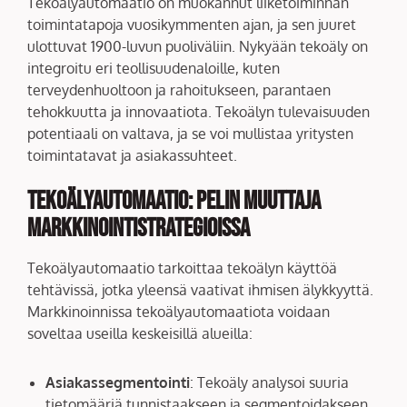
Tekoälyautomaatio on muokannut liiketoiminnan
toimintatapoja vuosikymmenten ajan, ja sen juuret
ulottuvat 1900-luvun puoliväliin. Nykyään tekoäly on
integroitu eri teollisuudenaloille, kuten
terveydenhuoltoon ja rahoitukseen, parantaen
tehokkuutta ja innovaatiota. Tekoälyn tulevaisuuden
potentiaali on valtava, ja se voi mullistaa yritysten
toimintatavat ja asiakassuhteet.
Tekoälyautomaatio: Pelin Muuttaja
Markkinointistrategioissa
Tekoälyautomaatio tarkoittaa tekoälyn käyttöä
tehtävissä, jotka yleensä vaativat ihmisen älykkyyttä.
Markkinoinnissa tekoälyautomaatiota voidaan
soveltaa useilla keskeisillä alueilla:
Asiakassegmentointi
: Tekoäly analysoi suuria
tietomääriä tunnistaakseen ja segmentoidakseen