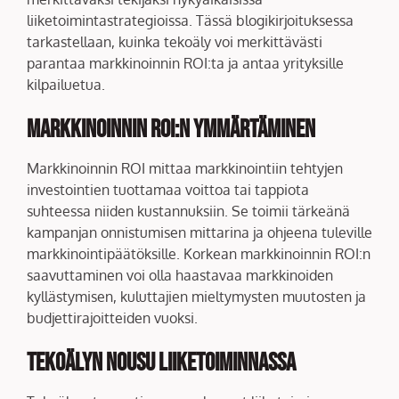
liiketoimintastrategioissa. Tässä blogikirjoituksessa
tarkastellaan, kuinka tekoäly voi merkittävästi
parantaa markkinoinnin ROI:ta ja antaa yrityksille
kilpailuetua.
Markkinoinnin ROI:n Ymmärtäminen
Markkinoinnin ROI mittaa markkinointiin tehtyjen
investointien tuottamaa voittoa tai tappiota
suhteessa niiden kustannuksiin. Se toimii tärkeänä
kampanjan onnistumisen mittarina ja ohjeena tuleville
markkinointipäätöksille. Korkean markkinoinnin ROI:n
saavuttaminen voi olla haastavaa markkinoiden
kyllästymisen, kuluttajien mieltymysten muutosten ja
budjettirajoitteiden vuoksi.
Tekoälyn Nousu Liiketoiminnassa