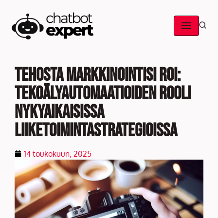
Skip
to
content
Tehosta markkinointisi ROI:
tekoälyautomaatioiden rooli
nykyaikaisissa
liiketoimintastrategioissa
14 toukokuun, 2025