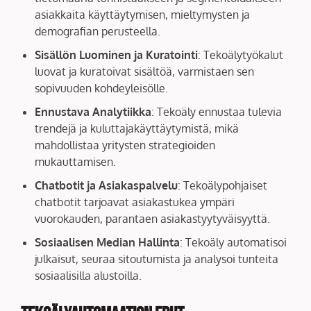
asiakkaita käyttäytymisen, mieltymysten ja
demografian perusteella.
Sisällön Luominen ja Kuratointi
: Tekoälytyökalut
luovat ja kuratoivat sisältöä, varmistaen sen
sopivuuden kohdeyleisölle.
Ennustava Analytiikka
: Tekoäly ennustaa tulevia
trendejä ja kuluttajakäyttäytymistä, mikä
mahdollistaa yritysten strategioiden
mukauttamisen.
Chatbotit ja Asiakaspalvelu
: Tekoälypohjaiset
chatbotit tarjoavat asiakastukea ympäri
vuorokauden, parantaen asiakastyytyväisyyttä.
Sosiaalisen Median Hallinta
: Tekoäly automatisoi
julkaisut, seuraa sitoutumista ja analysoi tunteita
sosiaalisilla alustoilla.