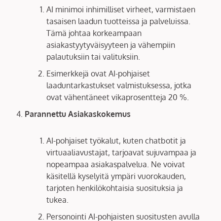
AI minimoi inhimilliset virheet, varmistaen
tasaisen laadun tuotteissa ja palveluissa.
Tämä johtaa korkeampaan
asiakastyytyväisyyteen ja vähempiin
palautuksiin tai valituksiin.
Esimerkkejä ovat AI-pohjaiset
laaduntarkastukset valmistuksessa, jotka
ovat vähentäneet vikaprosentteja 20 %.
Parannettu Asiakaskokemus
AI-pohjaiset työkalut, kuten chatbotit ja
virtuaaliavustajat, tarjoavat sujuvampaa ja
nopeampaa asiakaspalvelua. Ne voivat
käsitellä kyselyitä ympäri vuorokauden,
tarjoten henkilökohtaisia suosituksia ja
tukea.
Personointi AI-pohjaisten suositusten avulla