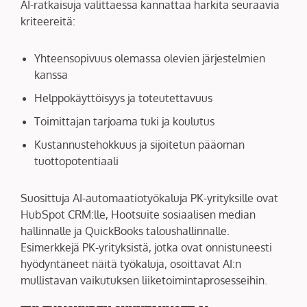
AI-ratkaisuja valittaessa kannattaa harkita seuraavia
kriteereitä:
Yhteensopivuus olemassa olevien järjestelmien
kanssa
Helppokäyttöisyys ja toteutettavuus
Toimittajan tarjoama tuki ja koulutus
Kustannustehokkuus ja sijoitetun pääoman
tuottopotentiaali
Suosittuja AI-automaatiotyökaluja PK-yrityksille ovat
HubSpot CRM:lle, Hootsuite sosiaalisen median
hallinnalle ja QuickBooks taloushallinnalle.
Esimerkkejä PK-yrityksistä, jotka ovat onnistuneesti
hyödyntäneet näitä työkaluja, osoittavat AI:n
mullistavan vaikutuksen liiketoimintaprosesseihin.