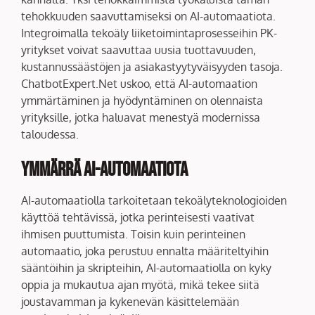
tehokkuuden saavuttamiseksi on AI-automaatiota.
Integroimalla tekoäly liiketoimintaprosesseihin PK-
yritykset voivat saavuttaa uusia tuottavuuden,
kustannussäästöjen ja asiakastyytyväisyyden tasoja.
ChatbotExpert.Net uskoo, että AI-automaation
ymmärtäminen ja hyödyntäminen on olennaista
yrityksille, jotka haluavat menestyä modernissa
taloudessa.
Ymmärrä AI-automaatiota
AI-automaatiolla tarkoitetaan tekoälyteknologioiden
käyttöä tehtävissä, jotka perinteisesti vaativat
ihmisen puuttumista. Toisin kuin perinteinen
automaatio, joka perustuu ennalta määriteltyihin
sääntöihin ja skripteihin, AI-automaatiolla on kyky
oppia ja mukautua ajan myötä, mikä tekee siitä
joustavamman ja kykenevän käsittelemään