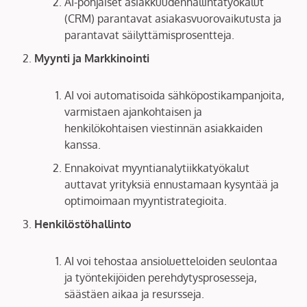
AI-pohjaiset asiakkuudenhallintatyökalut
(CRM) parantavat asiakasvuorovaikutusta ja
parantavat säilyttämisprosentteja.
Myynti ja Markkinointi
AI voi automatisoida sähköpostikampanjoita,
varmistaen ajankohtaisen ja
henkilökohtaisen viestinnän asiakkaiden
kanssa.
Ennakoivat myyntianalytiikkatyökalut
auttavat yrityksiä ennustamaan kysyntää ja
optimoimaan myyntistrategioita.
Henkilöstöhallinto
AI voi tehostaa ansioluetteloiden seulontaa
ja työntekijöiden perehdytysprosesseja,
säästäen aikaa ja resursseja.