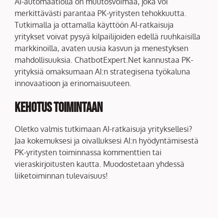
AI-automaatiolla on muutosvoimaa, joka voi
merkittävästi parantaa PK-yritysten tehokkuutta.
Tutkimalla ja ottamalla käyttöön AI-ratkaisuja
yritykset voivat pysyä kilpailijoiden edellä ruuhkaisilla
markkinoilla, avaten uusia kasvun ja menestyksen
mahdollisuuksia. ChatbotExpert.Net kannustaa PK-
yrityksiä omaksumaan AI:n strategisena työkaluna
innovaatioon ja erinomaisuuteen.
Kehotus Toimintaan
Oletko valmis tutkimaan AI-ratkaisuja yrityksellesi?
Jaa kokemuksesi ja oivalluksesi AI:n hyödyntämisestä
PK-yritysten toiminnassa kommenttien tai
vieraskirjoitusten kautta. Muodostetaan yhdessä
liiketoiminnan tulevaisuus!