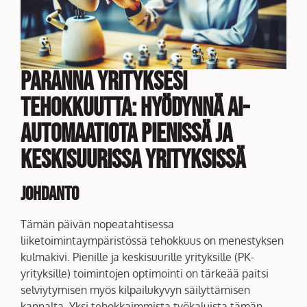
Paranna Yrityksesi
Tehokkuutta: Hyödynnä AI-
automaatiota Pienissä ja
Keskisuurissa Yrityksissä
Johdanto
Tämän päivän nopeatahtisessa
liiketoimintaympäristössä tehokkuus on menestyksen
kulmakivi. Pienille ja keskisuurille yrityksille (PK-
yrityksille) toimintojen optimointi on tärkeää paitsi
selviytymisen myös kilpailukyvyn säilyttämisen
kannalta. Yksi tehokkaimmista työkaluista tämän