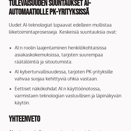
Tulevaisuuden Suuntaukset AI-
automaatiolle PK-yrityksissä
Uudet AI-teknologiat lupaavat edelleen mullistaa
liiketoimintaprosesseja. Keskeisiä suuntauksia ovat:
AI:n roolin laajentaminen henkilökohtaisissa
asiakaskokemuksissa, tarjoten suurempaa
räätälöintiä ja sitoutumista.
AI kyberturvallisuudessa, tarjoten PK-yrityksille
vahvaa suojaa kehittyviä uhkia vastaan.
Eettiset näkökohdat AI:n käyttöönotossa,
varmistaen teknologian vastuullisen ja läpinäkyvän
käytön.
Yhteenveto