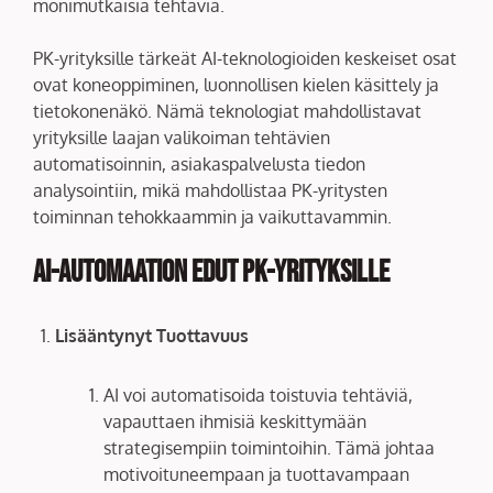
monimutkaisia tehtäviä.
PK-yrityksille tärkeät AI-teknologioiden keskeiset osat
ovat koneoppiminen, luonnollisen kielen käsittely ja
tietokonenäkö. Nämä teknologiat mahdollistavat
yrityksille laajan valikoiman tehtävien
automatisoinnin, asiakaspalvelusta tiedon
analysointiin, mikä mahdollistaa PK-yritysten
toiminnan tehokkaammin ja vaikuttavammin.
AI-automaation Edut PK-yrityksille
Lisääntynyt Tuottavuus
AI voi automatisoida toistuvia tehtäviä,
vapauttaen ihmisiä keskittymään
strategisempiin toimintoihin. Tämä johtaa
motivoituneempaan ja tuottavampaan