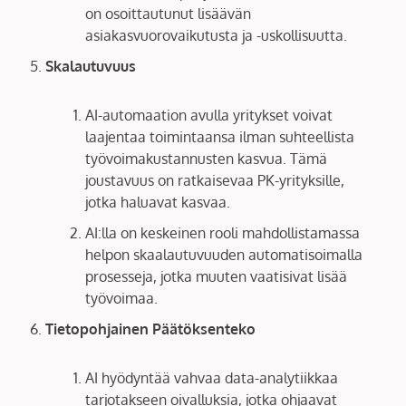
on osoittautunut lisäävän
asiakasvuorovaikutusta ja -uskollisuutta.
Skalautuvuus
AI-automaation avulla yritykset voivat
laajentaa toimintaansa ilman suhteellista
työvoimakustannusten kasvua. Tämä
joustavuus on ratkaisevaa PK-yrityksille,
jotka haluavat kasvaa.
AI:lla on keskeinen rooli mahdollistamassa
helpon skaalautuvuuden automatisoimalla
prosesseja, jotka muuten vaatisivat lisää
työvoimaa.
Tietopohjainen Päätöksenteko
AI hyödyntää vahvaa data-analytiikkaa
tarjotakseen oivalluksia, jotka ohjaavat