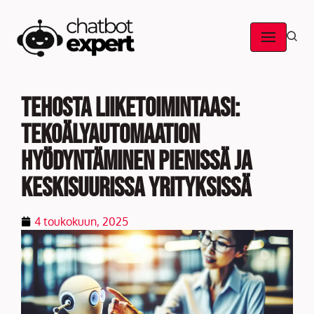
Skip
to
content
Tehosta liiketoimintaasi:
tekoälyautomaation
hyödyntäminen pienissä ja
keskisuurissa yrityksissä
4 toukokuun, 2025