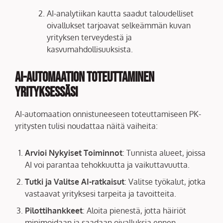
AI-analytiikan kautta saadut taloudelliset
oivallukset tarjoavat selkeämmän kuvan
yrityksen terveydestä ja
kasvumahdollisuuksista.
AI-automaation Toteuttaminen
Yrityksessäsi
AI-automaation onnistuneeseen toteuttamiseen PK-
yritysten tulisi noudattaa näitä vaiheita:
Arvioi Nykyiset Toiminnot
: Tunnista alueet, joissa
AI voi parantaa tehokkuutta ja vaikuttavuutta.
Tutki ja Valitse AI-ratkaisut
: Valitse työkalut, jotka
vastaavat yrityksesi tarpeita ja tavoitteita.
Pilottihankkeet
: Aloita pienestä, jotta häiriöt
minimoidaan ja saadaan oivalluksia ennen