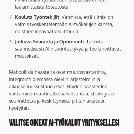
laajamittaista toteutusta.
Kouluta Työntekijät
: Varmista, että tiimisi on
valmis työskentelemään AI-työkalujen kanssa,
edistäen innovaatiokulttuuria.
Jatkuva Seuranta ja Optimointi
: Tarkista
säännöllisesti AI:n suorituskykyä ja tee tarvittavat
muutokset.
Mahdollisia haasteita ovat muutosvastarinta,
integrointi olemassa oleviin järjestelmiin ja
alkuasennuskustannukset. Näiden haasteiden
voittaminen vaatii selkeää viestintää, strategista
suunnittelua ja keskittymistä pitkän aikavälin
hyötyihin.
Valitse Oikeat AI-työkalut Yrityksellesi