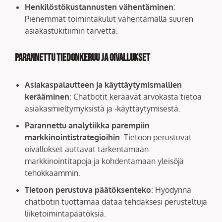
Henkilöstökustannusten vähentäminen
:
Pienemmät toimintakulut vähentämällä suuren
asiakastukitiimin tarvetta.
Parannettu tiedonkeruu ja oivallukset
Asiakaspalautteen ja käyttäytymismallien
kerääminen
: Chatbotit keräävät arvokasta tietoa
asiakasmieltymyksistä ja -käyttäytymisestä.
Parannettu analytiikka parempiin
markkinointistrategioihin
: Tietoon perustuvat
oivallukset auttavat tarkentamaan
markkinointitapoja ja kohdentamaan yleisöjä
tehokkaammin.
Tietoon perustuva päätöksenteko
: Hyödynnä
chatbotin tuottamaa dataa tehdäksesi perusteltuja
liiketoimintapäätöksiä.