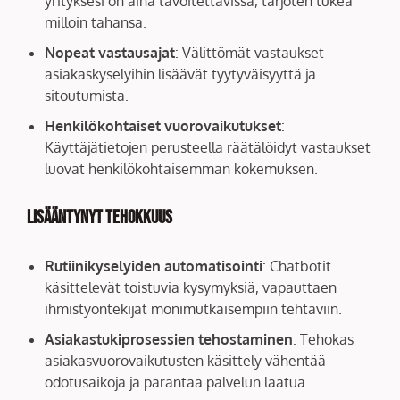
yrityksesi on aina tavoitettavissa, tarjoten tukea
milloin tahansa.
Nopeat vastausajat
: Välittömät vastaukset
asiakaskyselyihin lisäävät tyytyväisyyttä ja
sitoutumista.
Henkilökohtaiset vuorovaikutukset
:
Käyttäjätietojen perusteella räätälöidyt vastaukset
luovat henkilökohtaisemman kokemuksen.
Lisääntynyt tehokkuus
Rutiinikyselyiden automatisointi
: Chatbotit
käsittelevät toistuvia kysymyksiä, vapauttaen
ihmistyöntekijät monimutkaisempiin tehtäviin.
Asiakastukiprosessien tehostaminen
: Tehokas
asiakasvuorovaikutusten käsittely vähentää
odotusaikoja ja parantaa palvelun laatua.