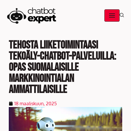
Skip
to
content
Tehosta liiketoimintaasi
tekoäly-chatbot-palveluilla:
opas suomalaisille
markkinointialan
ammattilaisille
18 maaliskuun, 2025