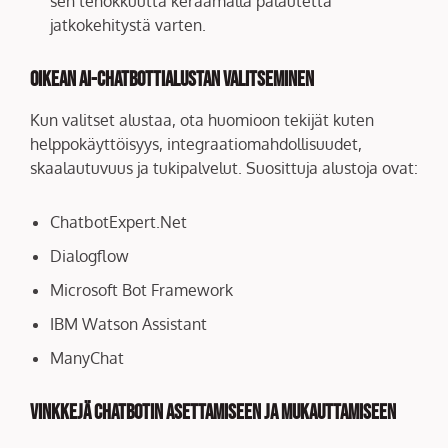
sen tehokkuutta keräämällä palautetta
jatkokehitystä varten.
Oikean AI-chatbottialustan valitseminen
Kun valitset alustaa, ota huomioon tekijät kuten
helppokäyttöisyys, integraatiomahdollisuudet,
skaalautuvuus ja tukipalvelut. Suosittuja alustoja ovat:
ChatbotExpert.Net
Dialogflow
Microsoft Bot Framework
IBM Watson Assistant
ManyChat
Vinkkejä chatbotin asettamiseen ja mukauttamiseen