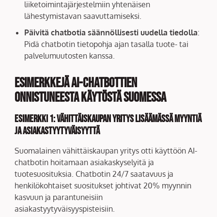
liiketoimintajärjestelmiin yhtenäisen
lähestymistavan saavuttamiseksi.
Päivitä chatbotia säännöllisesti uudella tiedolla
:
Pidä chatbotin tietopohja ajan tasalla tuote- tai
palvelumuutosten kanssa.
Esimerkkejä AI-chatbottien
onnistuneesta käytöstä Suomessa
Esimerkki 1: Vähittäiskaupan yritys lisäämässä myyntiä
ja asiakastyytyväisyyttä
Suomalainen vähittäiskaupan yritys otti käyttöön AI-
chatbotin hoitamaan asiakaskyselyitä ja
tuotesuosituksia. Chatbotin 24/7 saatavuus ja
henkilökohtaiset suositukset johtivat 20% myynnin
kasvuun ja parantuneisiin
asiakastyytyväisyyspisteisiin.