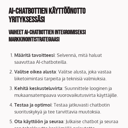
AI-chatbottien käyttöönotto
yrityksessäsi
Vaiheet AI-chatbottien integroimiseksi
markkinointistrategiaasi
Määritä tavoitteesi
: Selvennä, mitä haluat
saavuttaa AI-chatboteilla.
Valitse oikea alusta
: Valitse alusta, joka vastaa
liiketoimintasi tarpeita ja teknisiä valmiuksia.
Kehitä keskusteluvirta
: Suunnittele looginen ja
mukaansatempaava vuorovaikutusvirta käyttäjille.
Testaa ja optimoi
: Testaa jatkuvasti chatbotin
suorituskykyä ja tee tarvittavia muutoksia.
Ota käyttöön ja seuraa
: Julkaise chatbot ja seuraa