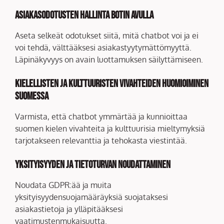
Asiakasodotusten hallinta botin avulla
Aseta selkeät odotukset siitä, mitä chatbot voi ja ei
voi tehdä, välttääksesi asiakastyytymättömyyttä.
Läpinäkyvyys on avain luottamuksen säilyttämiseen.
Kielellisten ja kulttuuristen vivahteiden huomioiminen
Suomessa
Varmista, että chatbot ymmärtää ja kunnioittaa
suomen kielen vivahteita ja kulttuurisia mieltymyksiä
tarjotakseen relevanttia ja tehokasta viestintää.
Yksityisyyden ja tietoturvan noudattaminen
Noudata GDPR:ää ja muita
yksityisyydensuojamääräyksiä suojataksesi
asiakastietoja ja ylläpitääksesi
vaatimustenmukaisuutta.