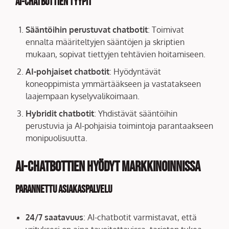
AI-chatbottien tyypit
Sääntöihin perustuvat chatbotit
: Toimivat
ennalta määriteltyjen sääntöjen ja skriptien
mukaan, sopivat tiettyjen tehtävien hoitamiseen.
AI-pohjaiset chatbotit
: Hyödyntävät
koneoppimista ymmärtääkseen ja vastatakseen
laajempaan kyselyvalikoimaan.
Hybridit chatbotit
: Yhdistävät sääntöihin
perustuvia ja AI-pohjaisia toimintoja parantaakseen
monipuolisuutta.
AI-chatbottien hyödyt markkinoinnissa
Parannettu asiakaspalvelu
24/7 saatavuus
: AI-chatbotit varmistavat, että