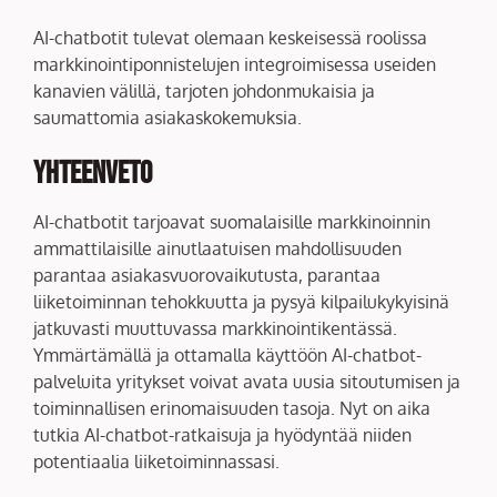
AI-chatbotit tulevat olemaan keskeisessä roolissa
markkinointiponnistelujen integroimisessa useiden
kanavien välillä, tarjoten johdonmukaisia ja
saumattomia asiakaskokemuksia.
Yhteenveto
AI-chatbotit tarjoavat suomalaisille markkinoinnin
ammattilaisille ainutlaatuisen mahdollisuuden
parantaa asiakasvuorovaikutusta, parantaa
liiketoiminnan tehokkuutta ja pysyä kilpailukykyisinä
jatkuvasti muuttuvassa markkinointikentässä.
Ymmärtämällä ja ottamalla käyttöön AI-chatbot-
palveluita yritykset voivat avata uusia sitoutumisen ja
toiminnallisen erinomaisuuden tasoja. Nyt on aika
tutkia AI-chatbot-ratkaisuja ja hyödyntää niiden
potentiaalia liiketoiminnassasi.