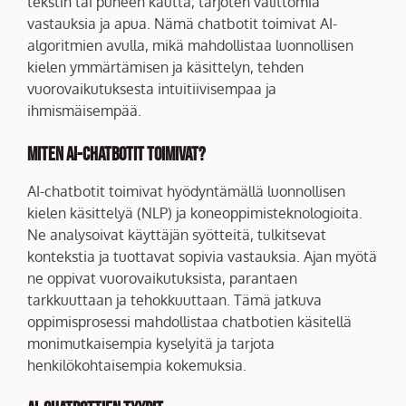
tekstin tai puheen kautta, tarjoten välittömiä
vastauksia ja apua. Nämä chatbotit toimivat AI-
algoritmien avulla, mikä mahdollistaa luonnollisen
kielen ymmärtämisen ja käsittelyn, tehden
vuorovaikutuksesta intuitiivisempaa ja
ihmismäisempää.
Miten AI-chatbotit toimivat?
AI-chatbotit toimivat hyödyntämällä luonnollisen
kielen käsittelyä (NLP) ja koneoppimisteknologioita.
Ne analysoivat käyttäjän syötteitä, tulkitsevat
kontekstia ja tuottavat sopivia vastauksia. Ajan myötä
ne oppivat vuorovaikutuksista, parantaen
tarkkuuttaan ja tehokkuuttaan. Tämä jatkuva
oppimisprosessi mahdollistaa chatbotien käsitellä
monimutkaisempia kyselyitä ja tarjota
henkilökohtaisempia kokemuksia.