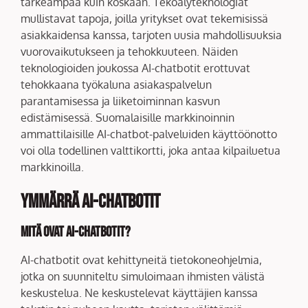
tärkeämpää kuin koskaan. Tekoälyteknologiat
mullistavat tapoja, joilla yritykset ovat tekemisissä
asiakkaidensa kanssa, tarjoten uusia mahdollisuuksia
vuorovaikutukseen ja tehokkuuteen. Näiden
teknologioiden joukossa AI-chatbotit erottuvat
tehokkaana työkaluna asiakaspalvelun
parantamisessa ja liiketoiminnan kasvun
edistämisessä. Suomalaisille markkinoinnin
ammattilaisille AI-chatbot-palveluiden käyttöönotto
voi olla todellinen valttikortti, joka antaa kilpailuetua
markkinoilla.
Ymmärrä AI-chatbotit
Mitä ovat AI-chatbotit?
AI-chatbotit ovat kehittyneitä tietokoneohjelmia,
jotka on suunniteltu simuloimaan ihmisten välistä
keskustelua. Ne keskustelevat käyttäjien kanssa