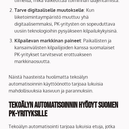
tiimeillä, mikä vaikeuttaa toiminnan laajentamista.
Tarve digitaaliselle muutokselle
: Kun
liiketoimintaympäristö muuttuu yhä
digitaalisemmaksi, PK-yritysten on sopeuduttava
uusiin teknologioihin pysyäkseen kilpailukykyisinä.
Kilpailevan markkinan paineet
: Paikallisten ja
kansainvälisten kilpailijoiden kanssa suomalaiset
PK-yritykset tarvitsevat erottuakseen
markkinaosuutta.
Näistä haasteista huolimatta tekoälyn
automatisoinnin käyttöönotto tarjoaa lukuisia
mahdollisuuksia kasvuun ja parannuksiin.
Tekoälyn Automatisoinnin Hyödyt Suomen
PK-yrityksille
Tekoälyn automatisointi tarjoaa lukuisia etuja, jotka