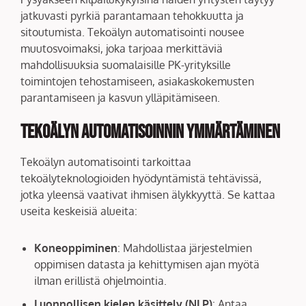
jatkuvasti pyrkiä parantamaan tehokkuutta ja
sitoutumista. Tekoälyn automatisointi nousee
muutosvoimaksi, joka tarjoaa merkittäviä
mahdollisuuksia suomalaisille PK-yrityksille
toimintojen tehostamiseen, asiakaskokemusten
parantamiseen ja kasvun ylläpitämiseen.
Tekoälyn Automatisoinnin Ymmärtäminen
Tekoälyn automatisointi tarkoittaa
tekoälyteknologioiden hyödyntämistä tehtävissä,
jotka yleensä vaativat ihmisen älykkyyttä. Se kattaa
useita keskeisiä alueita:
Koneoppiminen
: Mahdollistaa järjestelmien
oppimisen datasta ja kehittymisen ajan myötä
ilman erillistä ohjelmointia.
Luonnollisen kielen käsittely (NLP)
: Antaa