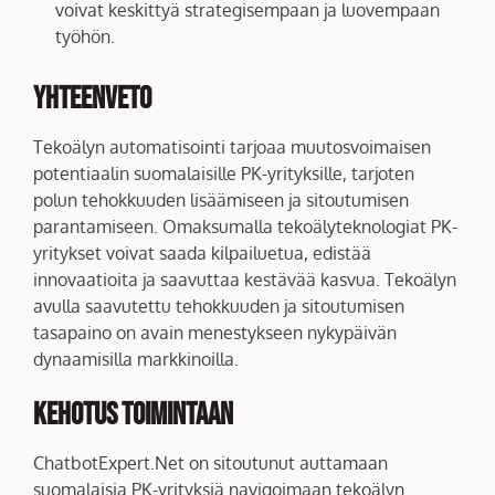
voivat keskittyä strategisempaan ja luovempaan
työhön.
Yhteenveto
Tekoälyn automatisointi tarjoaa muutosvoimaisen
potentiaalin suomalaisille PK-yrityksille, tarjoten
polun tehokkuuden lisäämiseen ja sitoutumisen
parantamiseen. Omaksumalla tekoälyteknologiat PK-
yritykset voivat saada kilpailuetua, edistää
innovaatioita ja saavuttaa kestävää kasvua. Tekoälyn
avulla saavutettu tehokkuuden ja sitoutumisen
tasapaino on avain menestykseen nykypäivän
dynaamisilla markkinoilla.
Kehotus Toimintaan
ChatbotExpert.Net on sitoutunut auttamaan
suomalaisia PK-yrityksiä navigoimaan tekoälyn