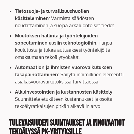
Tietosuoja- ja turvallisuushuolien
käsitteleminen
: Varmista säädösten
noudattaminen ja suojaa arkaluontoiset tiedot.
Muutoksen hallinta ja työntekijöiden
sopeutuminen uusiin teknologioihin
: Tarjoa
koulutusta ja tukea auttaaksesi työntekijöitä
omaksumaan tekoälytyökalut.
Automaation ja ihmisten vuorovaikutuksen
tasapainottaminen
: Säilytä inhimillinen elementti
asiakasvuorovaikutuksissa tarvittaessa.
Alkuinvestointien ja kustannusten käsittely
:
Suunnittele etukäteen kustannukset ja osoita
tekoälyratkaisujen pitkän aikavälin arvo.
Tulevaisuuden Suuntaukset ja Innovaatiot
Tekoälyssä PK-yrityksille