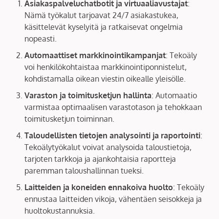
Asiakaspalveluchatbotit ja virtuaaliavustajat
:
Nämä työkalut tarjoavat 24/7 asiakastukea,
käsittelevät kyselyitä ja ratkaisevat ongelmia
nopeasti.
Automaattiset markkinointikampanjat
: Tekoäly
voi henkilökohtaistaa markkinointiponnistelut,
kohdistamalla oikean viestin oikealle yleisölle.
Varaston ja toimitusketjun hallinta
: Automaatio
varmistaa optimaalisen varastotason ja tehokkaan
toimitusketjun toiminnan.
Taloudellisten tietojen analysointi ja raportointi
:
Tekoälytyökalut voivat analysoida taloustietoja,
tarjoten tarkkoja ja ajankohtaisia raportteja
paremman taloushallinnan tueksi.
Laitteiden ja koneiden ennakoiva huolto
: Tekoäly
ennustaa laitteiden vikoja, vähentäen seisokkeja ja
huoltokustannuksia.