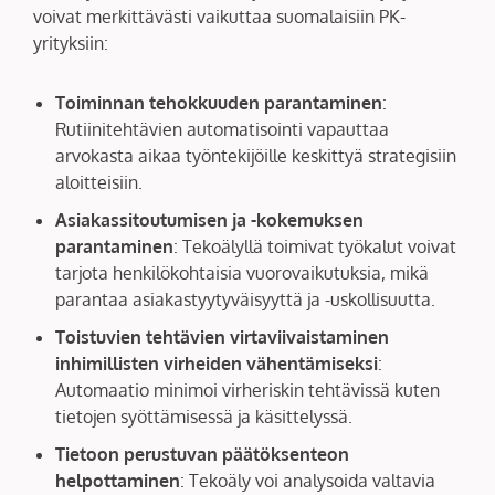
voivat merkittävästi vaikuttaa suomalaisiin PK-
yrityksiin:
Toiminnan tehokkuuden parantaminen
:
Rutiinitehtävien automatisointi vapauttaa
arvokasta aikaa työntekijöille keskittyä strategisiin
aloitteisiin.
Asiakassitoutumisen ja -kokemuksen
parantaminen
: Tekoälyllä toimivat työkalut voivat
tarjota henkilökohtaisia vuorovaikutuksia, mikä
parantaa asiakastyytyväisyyttä ja -uskollisuutta.
Toistuvien tehtävien virtaviivaistaminen
inhimillisten virheiden vähentämiseksi
:
Automaatio minimoi virheriskin tehtävissä kuten
tietojen syöttämisessä ja käsittelyssä.
Tietoon perustuvan päätöksenteon
helpottaminen
: Tekoäly voi analysoida valtavia