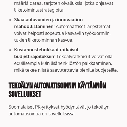
määriä dataa, tarjoten oivalluksia, jotka ohjaavat
liiketoimintastrategioita.
Skaalautuvuuden ja innovaation
mahdollistaminen
: Automaattiset järjestelmät
voivat helposti sopeutua kasvaviin työkuormiin,
tukien liiketoiminnan kasvua.
Kustannustehokkaat ratkaisut
budjettirajoituksiin
: Tekoälyratkaisut voivat olla
edullisempia kuin lisähenkilöstön palkkaaminen,
mikä tekee niistä saavutettavia pienille budjeteille.
Tekoälyn Automatisoinnin Käytännön
Sovellukset
Suomalaiset PK-yritykset hyödyntävät jo tekoälyn
automatisointia eri sovelluksissa: