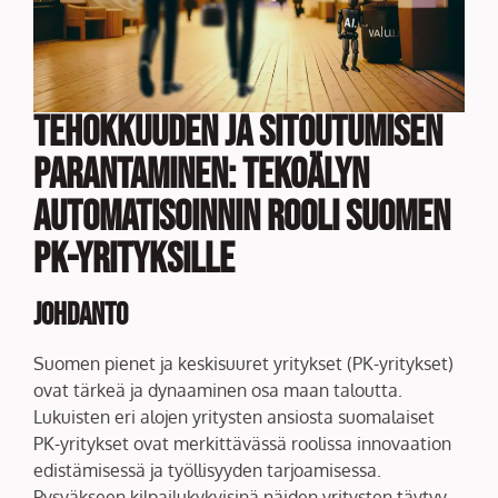
Tehokkuuden ja Sitoutumisen
Parantaminen: Tekoälyn
Automatisoinnin Rooli Suomen
PK-yrityksille
Johdanto
Suomen pienet ja keskisuuret yritykset (PK-yritykset)
ovat tärkeä ja dynaaminen osa maan taloutta.
Lukuisten eri alojen yritysten ansiosta suomalaiset
PK-yritykset ovat merkittävässä roolissa innovaation
edistämisessä ja työllisyyden tarjoamisessa.
Pysyäkseen kilpailukykyisinä näiden yritysten täytyy