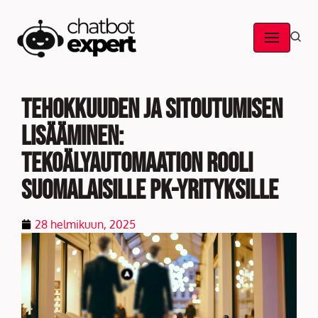
Skip
to
content
Tehokkuuden ja sitoutumisen
lisääminen:
tekoälyautomaation rooli
suomalaisille pk-yrityksille
28 helmikuun, 2025