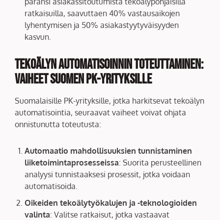
paransi asiakassitoutumista tekoälypohjaisilla
ratkaisuilla, saavuttaen 40% vastausaikojen
lyhentymisen ja 50% asiakastyytyväisyyden
kasvun.
Tekoälyn Automatisoinnin Toteuttaminen:
Vaiheet Suomen PK-yrityksille
Suomalaisille PK-yrityksille, jotka harkitsevat tekoälyn
automatisointia, seuraavat vaiheet voivat ohjata
onnistunutta toteutusta:
Automaatio mahdollisuuksien tunnistaminen
liiketoimintaprosesseissa
: Suorita perusteellinen
analyysi tunnistaaksesi prosessit, jotka voidaan
automatisoida.
Oikeiden tekoälytyökalujen ja -teknologioiden
valinta
: Valitse ratkaisut, jotka vastaavat