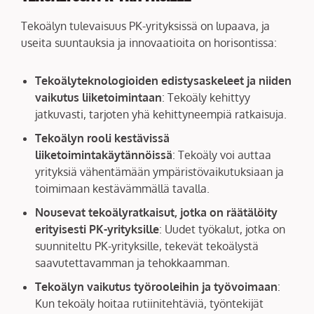
Tekoälyn tulevaisuus PK-yrityksissä on lupaava, ja
useita suuntauksia ja innovaatioita on horisontissa:
Tekoälyteknologioiden edistysaskeleet ja niiden
vaikutus liiketoimintaan
: Tekoäly kehittyy
jatkuvasti, tarjoten yhä kehittyneempiä ratkaisuja.
Tekoälyn rooli kestävissä
liiketoimintakäytännöissä
: Tekoäly voi auttaa
yrityksiä vähentämään ympäristövaikutuksiaan ja
toimimaan kestävämmällä tavalla.
Nousevat tekoälyratkaisut, jotka on räätälöity
erityisesti PK-yrityksille
: Uudet työkalut, jotka on
suunniteltu PK-yrityksille, tekevät tekoälystä
saavutettavamman ja tehokkaamman.
Tekoälyn vaikutus työrooleihin ja työvoimaan
:
Kun tekoäly hoitaa rutiinitehtäviä, työntekijät