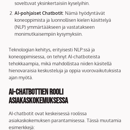
soveltuvat yksinkertaisiin kyselyihin.
AI-pohjaiset Chatbotit
: Nämä hyödyntävät
koneoppimista ja luonnollisen kielen käsittelyä
(NLP) ymmärtääkseen ja vastatakseen
monimutkaisempiin kysymyksiin.
Teknologian kehitys, erityisesti NLP:ssä ja
koneoppimisessa, on tehnyt AI-chatboteista
tehokkaampia, mikä mahdollistaa niiden käsitellä
hienovaraisia keskusteluja ja oppia vuorovaikutuksista
ajan myötä.
AI-chatbottien Rooli
Asiakaskokemuksessa
AI-chatbotit ovat keskeisessä roolissa
asiakaskokemuksen parantamisessa. Tässä muutamia
esimerkkejä: