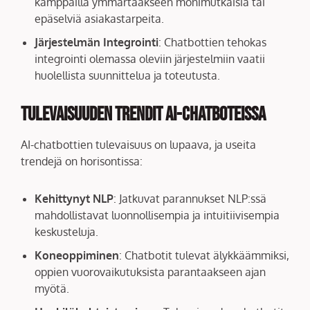
kamppailla ymmärtääkseen monimutkaisia tai
epäselviä asiakastarpeita.
Järjestelmän Integrointi
: Chatbottien tehokas
integrointi olemassa oleviin järjestelmiin vaatii
huolellista suunnittelua ja toteutusta.
Tulevaisuuden Trendit AI-chatboteissa
AI-chatbottien tulevaisuus on lupaava, ja useita
trendejä on horisontissa:
Kehittynyt NLP
: Jatkuvat parannukset NLP:ssä
mahdollistavat luonnollisempia ja intuitiivisempia
keskusteluja.
Koneoppiminen
: Chatbotit tulevat älykkäämmiksi,
oppien vuorovaikutuksista parantaakseen ajan
myötä.