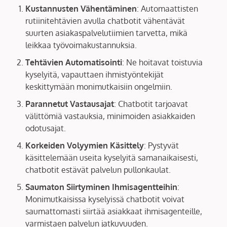
Kustannusten Vähentäminen
: Automaattisten
rutiinitehtävien avulla chatbotit vähentävät
suurten asiakaspalvelutiimien tarvetta, mikä
leikkaa työvoimakustannuksia.
Tehtävien Automatisointi
: Ne hoitavat toistuvia
kyselyitä, vapauttaen ihmistyöntekijät
keskittymään monimutkaisiin ongelmiin.
Parannetut Vastausajat
: Chatbotit tarjoavat
välittömiä vastauksia, minimoiden asiakkaiden
odotusajat.
Korkeiden Volyymien Käsittely
: Pystyvät
käsittelemään useita kyselyitä samanaikaisesti,
chatbotit estävät palvelun pullonkaulat.
Saumaton Siirtyminen Ihmisagentteihin
:
Monimutkaisissa kyselyissä chatbotit voivat
saumattomasti siirtää asiakkaat ihmisagenteille,
varmistaen palvelun jatkuvuuden.