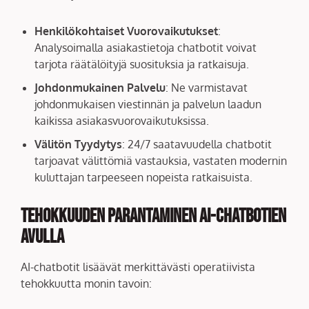
Henkilökohtaiset Vuorovaikutukset
:
Analysoimalla asiakastietoja chatbotit voivat
tarjota räätälöityjä suosituksia ja ratkaisuja.
Johdonmukainen Palvelu
: Ne varmistavat
johdonmukaisen viestinnän ja palvelun laadun
kaikissa asiakasvuorovaikutuksissa.
Välitön Tyydytys
: 24/7 saatavuudella chatbotit
tarjoavat välittömiä vastauksia, vastaten modernin
kuluttajan tarpeeseen nopeista ratkaisuista.
Tehokkuuden Parantaminen AI-chatbotien
Avulla
AI-chatbotit lisäävät merkittävästi operatiivista
tehokkuutta monin tavoin: