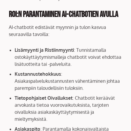
ROI:n Parantaminen AI-chatbotien Avulla
AI-chatbotit edistävät myynnin ja tulon kasvua
seuraavilla tavoilla:
Lisämyynti ja Ristiinmyynti
: Tunnistamalla
ostokäyttäytymismalleja chatbotit voivat ehdottaa
lisätuotteita tai -palveluita.
Kustannustehokkuus
:
Asiakaspalvelukustannusten vähentäminen johtaa
parempiin taloudellisiin tuloksiin.
Tietopohjaiset Oivallukset
: Chatbotit keräävät
arvokasta tietoa vuorovaikutuksista, tarjoten
oivalluksia asiakaskäyttäytymisestä ja
mieltymyksistä.
Asiakaspito
: Parantamalla kokonaisvaltaista