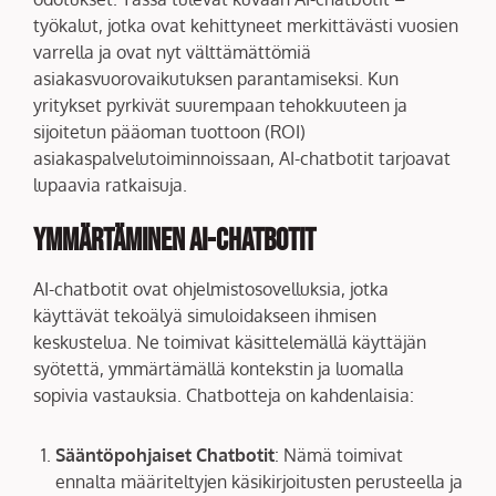
työkalut, jotka ovat kehittyneet merkittävästi vuosien
varrella ja ovat nyt välttämättömiä
asiakasvuorovaikutuksen parantamiseksi. Kun
yritykset pyrkivät suurempaan tehokkuuteen ja
sijoitetun pääoman tuottoon (ROI)
asiakaspalvelutoiminnoissaan, AI-chatbotit tarjoavat
lupaavia ratkaisuja.
Ymmärtäminen AI-chatbotit
AI-chatbotit ovat ohjelmistosovelluksia, jotka
käyttävät tekoälyä simuloidakseen ihmisen
keskustelua. Ne toimivat käsittelemällä käyttäjän
syötettä, ymmärtämällä kontekstin ja luomalla
sopivia vastauksia. Chatbotteja on kahdenlaisia:
Sääntöpohjaiset Chatbotit
: Nämä toimivat
ennalta määriteltyjen käsikirjoitusten perusteella ja