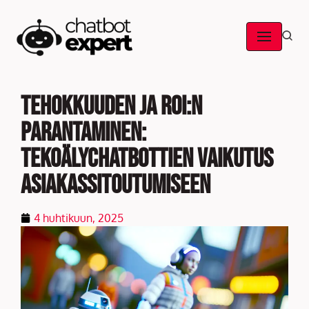
Skip
to
content
Tehokkuuden ja ROI:n
parantaminen:
tekoälychatbottien vaikutus
asiakassitoutumiseen
4 huhtikuun, 2025