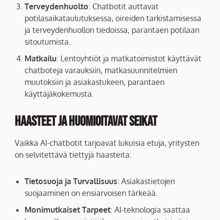
Terveydenhuolto
: Chatbotit auttavat
potilasaikataulutuksessa, oireiden tarkistamisessa
ja terveydenhuollon tiedoissa, parantaen potilaan
sitoutumista.
Matkailu
: Lentoyhtiöt ja matkatoimistot käyttävät
chatboteja varauksiin, matkasuunnitelmien
muutoksiin ja asiakastukeen, parantaen
käyttäjäkokemusta.
Haasteet ja Huomioitavat Seikat
Vaikka AI-chatbotit tarjoavat lukuisia etuja, yritysten
on selvitettävä tiettyjä haasteita:
Tietosuoja ja Turvallisuus
: Asiakastietojen
suojaaminen on ensiarvoisen tärkeää.
Monimutkaiset Tarpeet
: AI-teknologia saattaa