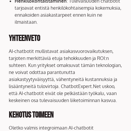
Henkilökohtaistaminen
: Tulevaisuuden chatbotit
tarjoavat entistä henkilökohtaisempia kokemuksia,
ennakoiden asiakastarpeet ennen kuin ne
ilmaistaan.
Yhteenveto
AI-chatbotit mullistavat asiakasvuorovaikutuksen,
tarjoten merkittäviä etuja tehokkuuden ja ROI:n
suhteen. Kun yritykset omaksuvat tämän teknologian,
ne voivat odottaa parantunutta
asiakastyytyväisyyttä, vähentyneitä kustannuksia ja
lisääntyneitä tulovirtoja. ChatbotExpert.Net uskoo,
että AI-chatbotit eivät ole pelkästään työkalu, vaan
keskeinen osa tulevaisuuden liiketoiminnan kasvua.
Kehotus Toimeen
Oletko valmis integroimaan AI-chatbotit