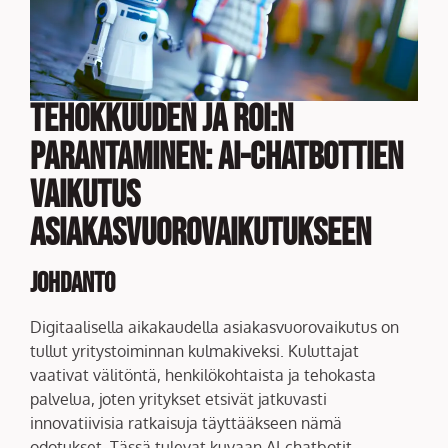
Tehokkuuden ja ROI:n
Parantaminen: AI-chatbottien
Vaikutus
Asiakasvuorovaikutukseen
Johdanto
Digitaalisella aikakaudella asiakasvuorovaikutus on
tullut yritystoiminnan kulmakiveksi. Kuluttajat
vaativat välitöntä, henkilökohtaista ja tehokasta
palvelua, joten yritykset etsivät jatkuvasti
innovatiivisia ratkaisuja täyttääkseen nämä
odotukset. Tässä tulevat kuvaan AI-chatbotit –