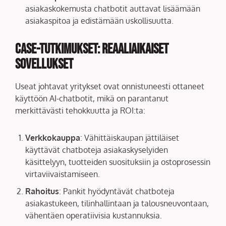
asiakaskokemusta chatbotit auttavat lisäämään
asiakaspitoa ja edistämään uskollisuutta.
Case-tutkimukset: Reaaliaikaiset
Sovellukset
Useat johtavat yritykset ovat onnistuneesti ottaneet
käyttöön AI-chatbotit, mikä on parantanut
merkittävästi tehokkuutta ja ROI:ta:
Verkkokauppa
: Vähittäiskaupan jättiläiset
käyttävät chatboteja asiakaskyselyiden
käsittelyyn, tuotteiden suosituksiin ja ostoprosessin
virtaviivaistamiseen.
Rahoitus
: Pankit hyödyntävät chatboteja
asiakastukeen, tilinhallintaan ja talousneuvontaan,
vähentäen operatiivisia kustannuksia.