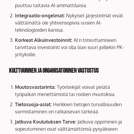
puuttuu taitavia AI-ammattilaisia.
Integraatio-ongelmat:
Nykyiset järjestelmät eivät
välttämättä ole yhteensopivia uusien AI-
teknologioiden kanssa.
Korkeat Alkuinvestoinnit:
AI:n toteuttamiseen
tarvittava investointi voi olla liian suuri joillekin PK-
yrityksille.
Kulttuurinen ja Organisatorinen Vastustus
Muutosvastarinta:
Työntekijät voivat pelätä
työpaikan menettämistä tai roolien muutoksia.
Tietosuoja-asiat:
Herkkien tietojen turvallisuuden
varmistaminen on ratkaisevan tärkeää.
Jatkuva Koulutuksen Tarve:
Jatkuva oppiminen ja
sopeutuminen ovat välttämättömiä pysyäkseen