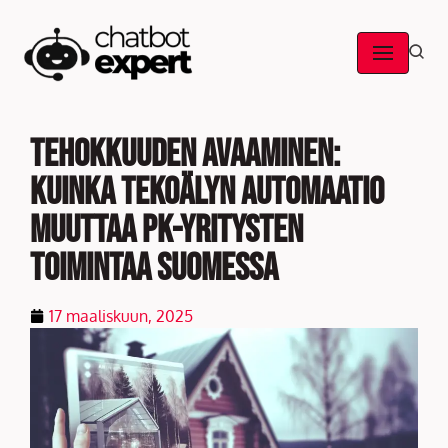
Skip
to
content
Tehokkuuden avaaminen:
Kuinka tekoälyn automaatio
muuttaa pk-yritysten
toimintaa Suomessa
17 maaliskuun, 2025