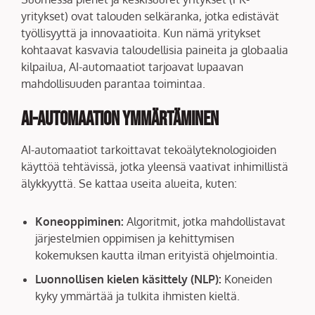
yritykset) ovat talouden selkäranka, jotka edistävät
työllisyyttä ja innovaatioita. Kun nämä yritykset
kohtaavat kasvavia taloudellisia paineita ja globaalia
kilpailua, AI-automaatiot tarjoavat lupaavan
mahdollisuuden parantaa toimintaa.
AI-automaation Ymmärtäminen
AI-automaatiot tarkoittavat tekoälyteknologioiden
käyttöä tehtävissä, jotka yleensä vaativat inhimillistä
älykkyyttä. Se kattaa useita alueita, kuten:
Koneoppiminen:
Algoritmit, jotka mahdollistavat
järjestelmien oppimisen ja kehittymisen
kokemuksen kautta ilman erityistä ohjelmointia.
Luonnollisen kielen käsittely (NLP):
Koneiden
kyky ymmärtää ja tulkita ihmisten kieltä.