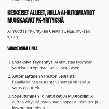
Keskeiset Alueet, Joilla AI-automaatiot
Muokkaavat PK-yrityksiä
AI muuttaa PK-yrityksiä useilla alueilla, mukaan
lukien:
Varastonhallinta
Ennakoiva Täydennys:
AI ennustaa kysynnän,
varmistaen optimaalisen varastotason.
Automaattinen Varaston Seuranta:
Reaaliaikainen seuranta vähentää virheitä ja
varastopuutteita.
Sopeutuminen Toimitusketjun Muutoksiin:
AI
auttaa yrityksiä reagoimaan nopeasti toimitus- ja
kysyntämuutoksiin.