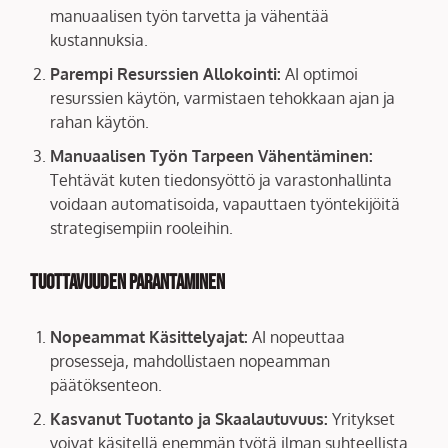
manuaalisen työn tarvetta ja vähentää
kustannuksia.
Parempi Resurssien Allokointi:
AI optimoi
resurssien käytön, varmistaen tehokkaan ajan ja
rahan käytön.
Manuaalisen Työn Tarpeen Vähentäminen:
Tehtävät kuten tiedonsyöttö ja varastonhallinta
voidaan automatisoida, vapauttaen työntekijöitä
strategisempiin rooleihin.
Tuottavuuden Parantaminen
Nopeammat Käsittelyajat:
AI nopeuttaa
prosesseja, mahdollistaen nopeamman
päätöksenteon.
Kasvanut Tuotanto ja Skaalautuvuus:
Yritykset
voivat käsitellä enemmän työtä ilman suhteellista