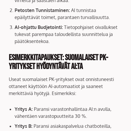
virheitä ja säästäen aikaa.
Petosten Tunnistaminen:
AI tunnistaa
epäilyttävät toimet, parantaen turvallisuutta.
AI-ohjattu Budjetointi:
Tietopohjaiset oivallukset
tukevat parempaa taloudellista suunnittelua ja
päätöksentekoa.
Esimerkkitapaukset: Suomalaiset PK-
yritykset Hyödyntävät AI:ta
Useat suomalaiset PK-yritykset ovat onnistuneesti
ottaneet käyttöön AI-automaatiot ja saaneet
merkittäviä hyötyjä. Esimerkiksi:
Yritys A:
Paransi varastonhallintaa AI:n avulla,
vähentäen varastopuutteita 30 %.
Yritys B:
Paransi asiakaspalvelua chatboteilla,