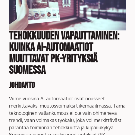
Tehokkuuden Vapauttaminen:
Kuinka AI-automaatiot
Muuttavat PK-yrityksiä
Suomessa
Johdanto
Viime vuosina AI-automaatiot ovat nousseet
merkittäväksi muutosvoimaksi liikemaailmassa. Tämä
teknologinen vallankumous ei ole vain ohimenevä
trendi, vaan voimakas työkalu, joka voi merkittävästi
parantaa toiminnan tehokkuutta ja kilpailukykyä.
Suomessa pienet ja keskisuuret yritykset (PK-