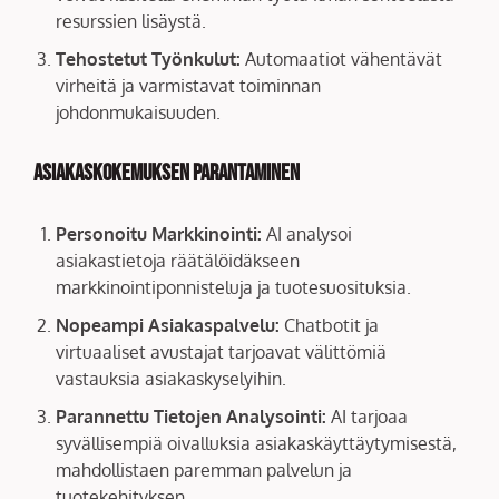
resurssien lisäystä.
Tehostetut Työnkulut:
Automaatiot vähentävät
virheitä ja varmistavat toiminnan
johdonmukaisuuden.
Asiakaskokemuksen Parantaminen
Personoitu Markkinointi:
AI analysoi
asiakastietoja räätälöidäkseen
markkinointiponnisteluja ja tuotesuosituksia.
Nopeampi Asiakaspalvelu:
Chatbotit ja
virtuaaliset avustajat tarjoavat välittömiä
vastauksia asiakaskyselyihin.
Parannettu Tietojen Analysointi:
AI tarjoaa
syvällisempiä oivalluksia asiakaskäyttäytymisestä,
mahdollistaen paremman palvelun ja
tuotekehityksen.