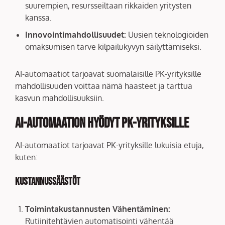
suurempien, resursseiltaan rikkaiden yritysten
kanssa.
Innovointimahdollisuudet:
Uusien teknologioiden
omaksumisen tarve kilpailukyvyn säilyttämiseksi.
AI-automaatiot tarjoavat suomalaisille PK-yrityksille
mahdollisuuden voittaa nämä haasteet ja tarttua
kasvun mahdollisuuksiin.
AI-automaation Hyödyt PK-yrityksille
AI-automaatiot tarjoavat PK-yrityksille lukuisia etuja,
kuten:
Kustannussäästöt
Toimintakustannusten Vähentäminen:
Rutiinitehtävien automatisointi vähentää