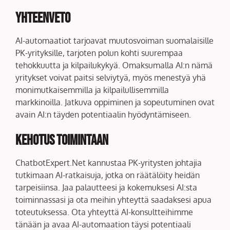
Yhteenveto
AI-automaatiot tarjoavat muutosvoiman suomalaisille
PK-yrityksille, tarjoten polun kohti suurempaa
tehokkuutta ja kilpailukykyä. Omaksumalla AI:n nämä
yritykset voivat paitsi selviytyä, myös menestyä yhä
monimutkaisemmilla ja kilpailullisemmilla
markkinoilla. Jatkuva oppiminen ja sopeutuminen ovat
avain AI:n täyden potentiaalin hyödyntämiseen.
Kehotus Toimintaan
ChatbotExpert.Net kannustaa PK-yritysten johtajia
tutkimaan AI-ratkaisuja, jotka on räätälöity heidän
tarpeisiinsa. Jaa palautteesi ja kokemuksesi AI:sta
toiminnassasi ja ota meihin yhteyttä saadaksesi apua
toteutuksessa. Ota yhteyttä AI-konsultteihimme
tänään ja avaa AI-automaation täysi potentiaali