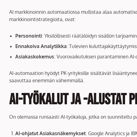
AI markkinoinnin automaatiossa mullistaa alaa automatisoi
markkinointistrategioita, ovat:
Personointi
: Yksilöllisesti räätälöidyn sisällön tarjoa
Ennakoiva Analytiikka
: Tulevien kuluttajakäyttäytymis
Asiakaskokemus
: Vuorovaikutuksen parantaminen AI-ohj
AI-automaation hyödyt PK-yrityksille sisältävät lisäänt
saavuttaa enemmän vähemmällä.
AI-työkalut ja -alustat 
On olemassa runsaasti AI-työkaluja, jotka on suunniteltu 
AI-ohjatut Asiakasnäkemykset
: Google Analytics ja I