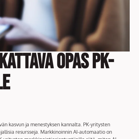
Kattava Opas PK-
le
tävän kasvun ja menestyksen kannalta. PK-yritysten
ajallisia resursseja. Markkinoinnin AI-automaatio on