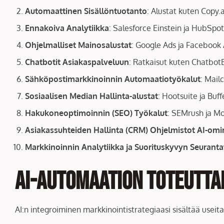
Automaattinen Sisällöntuotanto
: Alustat kuten Copy.a
Ennakoiva Analytiikka
: Salesforce Einstein ja HubSpot
Ohjelmalliset Mainosalustat
: Google Ads ja Facebook
Chatbotit Asiakaspalveluun
: Ratkaisut kuten Chatbot
Sähköpostimarkkinoinnin Automaatiotyökalut
: Mail
Sosiaalisen Median Hallinta-alustat
: Hootsuite ja Buf
Hakukoneoptimoinnin (SEO) Työkalut
: SEMrush ja Mo
Asiakassuhteiden Hallinta (CRM) Ohjelmistot AI-omin
Markkinoinnin Analytiikka ja Suorituskyvyn Seuranta
AI-automaation Toteutta
AI:n integroiminen markkinointistrategiaasi sisältää useita