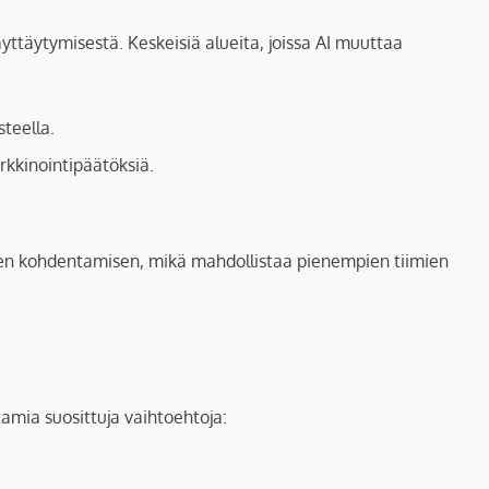
yttäytymisestä. Keskeisiä alueita, joissa AI muuttaa
steella.
rkkinointipäätöksiä.
ien kohdentamisen, mikä mahdollistaa pienempien tiimien
amia suosittuja vaihtoehtoja: