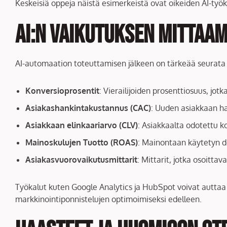
Keskeisiä oppeja näistä esimerkeistä ovat oikeiden AI-työ
AI:n Vaikutuksen Mittaam
AI-automaation toteuttamisen jälkeen on tärkeää seurata a
Konversioprosentit
: Vierailijoiden prosenttiosuus, jot
Asiakashankintakustannus (CAC)
: Uuden asiakkaan h
Asiakkaan elinkaariarvo (CLV)
: Asiakkaalta odotettu k
Mainoskulujen Tuotto (ROAS)
: Mainontaan käytetyn do
Asiakasvuorovaikutusmittarit
: Mittarit, jotka osoitta
Työkalut kuten Google Analytics ja HubSpot voivat auttaa m
markkinointiponnistelujen optimoimiseksi edelleen.