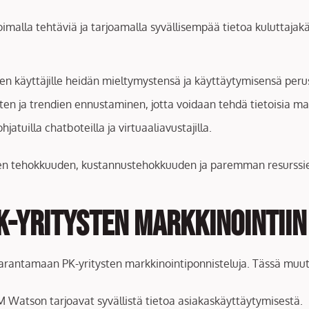
malla tehtäviä ja tarjoamalla syvällisempää tietoa kuluttajakä
minen käyttäjille heidän mieltymystensä ja käyttäytymisensä peru
ten ja trendien ennustaminen, jotta voidaan tehdä tietoisia ma
atuilla chatboteilla ja virtuaaliavustajilla.
yneen tehokkuuden, kustannustehokkuuden ja paremman resurss
PK-yritysten Markkinointiin
parantamaan PK-yritysten markkinointiponnisteluja. Tässä muut
BM Watson tarjoavat syvällistä tietoa asiakaskäyttäytymisestä.