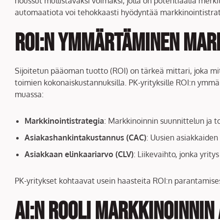
noussut mullistavaksi voimaksi, jolla on potentiaalia merkit
automaatiota voi tehokkaasti hyödyntää markkinointistra
ROI:n Ymmärtäminen Mar
Sijoitetun pääoman tuotto (ROI) on tärkeä mittari, joka m
toimien kokonaiskustannuksilla. PK-yrityksille ROI:n ymmä
muassa:
Markkinointistrategia
: Markkinoinnin suunnittelun ja 
Asiakashankintakustannus (CAC)
: Uusien asiakkaiden
Asiakkaan elinkaariarvo (CLV)
: Liikevaihto, jonka yrity
PK-yritykset kohtaavat usein haasteita ROI:n parantamisess
AI:n Rooli Markkinoinnin