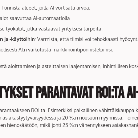
: Tunnista alueet, joilla AI voi lisätä arvoa.
 aiot saavuttaa AI-automaatiolla.
tse työkalut, jotka vastaavat yrityksesi tarpeita.
n ja -käyttöihin
: Varmista, että tiimisi voi tehokkaasti hyödynt
nöllisesti AI:n vaikutusta markkinointiponnisteluihisi.
ä aloittamisen ja asteittaisen laajentamisen, inhimillisen kosk
tykset Parantavat ROI:ta A
parantaakseen ROI:ta. Esimerkiksi paikallinen vähittäiskauppa 
 asiakastyytyväisyydessä ja 20 %:n nousuun myynnissä. Toinen 
en hienosäätöön, mikä johti 25 %:n vähennykseen asiakashank