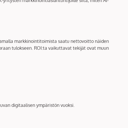
yritysten markkinointiasiantuntijoille siitä, miten AI-
kamalla markkinointitoimista saatu nettovoitto näiden
oraan tulokseen. ROI:ta vaikuttavat tekijät ovat muun
tuvan digitaalisen ympäristön vuoksi.