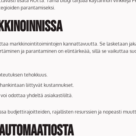
tävästi lisätä ROI:ta. Tämä blogi tarjoaa käytännön vinkkejä PK-
tegioiden parantamiseksi.
kkinoinnissa
ittaa markkinointitoimintojen kannattavuutta. Se lasketaan ja
rtäminen ja parantaminen on elintärkeää, sillä se vaikuttaa su
toteutuksen tehokkuus.
 hankintaan liittyvät kustannukset.
s voi odottaa yhdeltä asiakastililtä.
a budjettirajoitteiden, rajallisten resurssien ja nopeasti muut
 Automaatiosta