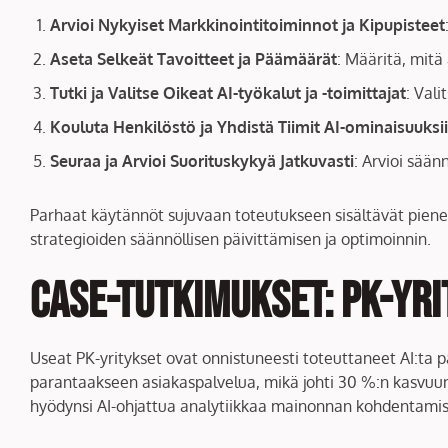
Arvioi Nykyiset Markkinointitoiminnot ja Kipupisteet
Aseta Selkeät Tavoitteet ja Päämäärät
: Määritä, mitä
Tutki ja Valitse Oikeat AI-työkalut ja -toimittajat
: Vali
Kouluta Henkilöstö ja Yhdistä Tiimit AI-ominaisuuksii
Seuraa ja Arvioi Suorituskykyä Jatkuvasti
: Arvioi sään
Parhaat käytännöt sujuvaan toteutukseen sisältävät pienest
strategioiden säännöllisen päivittämisen ja optimoinnin.
Case-tutkimukset: PK-yri
Useat PK-yritykset ovat onnistuneesti toteuttaneet AI:ta 
parantaakseen asiakaspalvelua, mikä johti 30 %:n kasvuun
hyödynsi AI-ohjattua analytiikkaa mainonnan kohdentamis