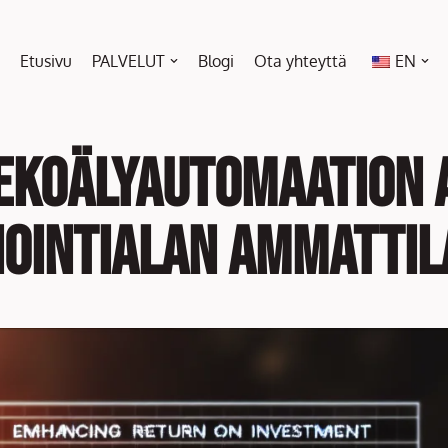
Etusivu
PALVELUT
Blogi
Ota yhteyttä
EN
ekoälyautomaation a
ointialan ammattila