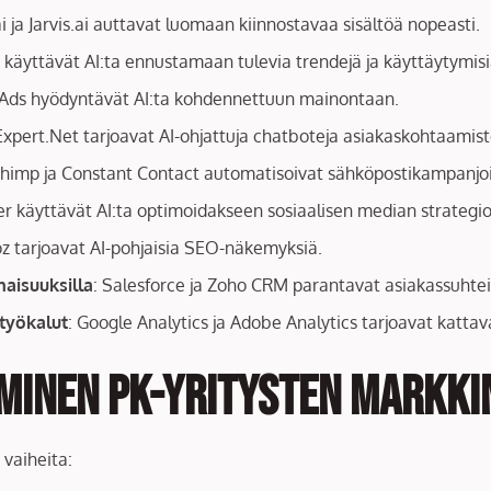
i ja Jarvis.ai auttavat luomaan kiinnostavaa sisältöä nopeasti.
 käyttävät AI:ta ennustamaan tulevia trendejä ja käyttäytymisi
 Ads hyödyntävät AI:ta kohdennettuun mainontaan.
Expert.Net tarjoavat AI-ohjattuja chatboteja asiakaskohtaami
chimp ja Constant Contact automatisoivat sähköpostikampanjoit
fer käyttävät AI:ta optimoidakseen sosiaalisen median strategio
z tarjoavat AI-pohjaisia SEO-näkemyksiä.
aisuuksilla
: Salesforce ja Zoho CRM parantavat asiakassuhteit
työkalut
: Google Analytics ja Adobe Analytics tarjoavat katta
minen PK-yritysten Markki
 vaiheita: