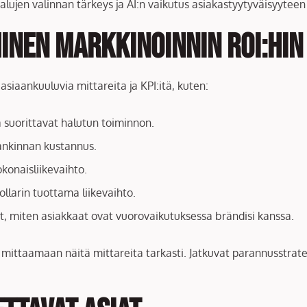
kalujen valinnan tärkeys ja AI:n vaikutus asiakastyytyväisyyte
inen Markkinoinnin ROI:hin
siaankuuluvia mittareita ja KPI:itä, kuten:
ka suorittavat halutun toiminnon.
ankinnan kustannus.
okonaisliikevaihto.
llarin tuottama liikevaihto.
vat, miten asiakkaat ovat vuorovaikutuksessa brändisi kanssa.
ittaamaan näitä mittareita tarkasti. Jatkuvat parannusstrategi