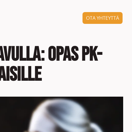
OTA YHTEYTTÄ
vulla: opas pk-
isille