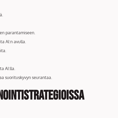
ä.
sten parantamiseen.
a AI:n avulla.
ita.
a AI:lla.
vaa suorituskyvyn seurantaa.
nointistrategioissa