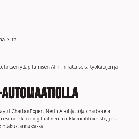
ää AI:ta.
etuksen ylläpitämisen AI:n rinnalla sekä työkalujen ja
I-automaatiolla
käytti ChatbotExpert.Netin AI-ohjattuja chatboteja
esimerkki on digitaalinen markkinointitoimisto, joka
intakustannuksissa.