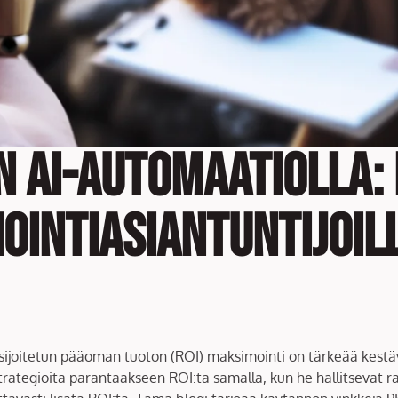
n AI-automaatiolla: 
ointiasiantuntijoil
ssa sijoitetun pääoman tuoton (ROI) maksimointi on tärkeää kes
 strategioita parantaakseen ROI:ta samalla, kun he hallitsevat r