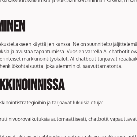
iakasvuorovaikutusta ja edistää liiketoiminnan kasvua, mikä 
minen
eskustellakseen käyttäjien kanssa. Ne on suunniteltu jäljittelem
uksia ja avustaa tapahtumissa. Vuosien varrella AI-chatbotit ov
rinteiset markkinointityökalut, AI-chatbotit tarjoavat reaaliaik
 henkilökohtaisuutta, joka aiemmin oli saavuttamatonta.
rkkinoinnissa
inointistrategioihin ja tarjoavat lukuisia etuja:
 rutiinivuorovaikutuksia automaattisesti, chatbotit vapauttavat
it ovat aktiivisesti yhteydessä potentiaalisiin asiakkaisiin, autt