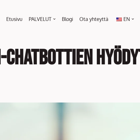
Etusivu
PALVELUT
Blogi
Ota yhteyttä
EN
AI-chatbottien hyöd