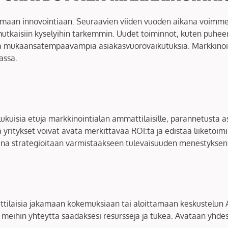
amaan innovointiaan. Seuraavien viiden vuoden aikana voimme o
kaisiin kyselyihin tarkemmin. Uudet toiminnot, kuten puheent
a ja mukaansatempaavampia asiakasvuorovaikutuksia. Markkinoi
assa.
lukuisia etuja markkinointialan ammattilaisille, parannetusta
 yritykset voivat avata merkittävää ROI:ta ja edistää liiketoi
sana strategioitaan varmistaakseen tulevaisuuden menestyksen
laisia jakamaan kokemuksiaan tai aloittamaan keskustelun AI-
 meihin yhteyttä saadaksesi resursseja ja tukea. Avataan yhdes