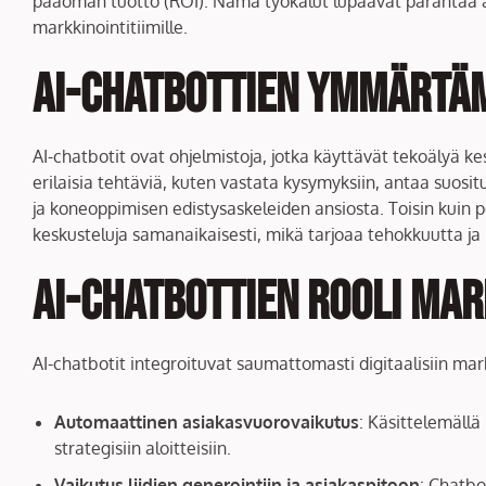
pääoman tuotto (ROI). Nämä työkalut lupaavat parantaa as
markkinointitiimille.
AI-chatbottien ymmärtä
AI-chatbotit ovat ohjelmistoja, jotka käyttävät tekoälyä k
erilaisia tehtäviä, kuten vastata kysymyksiin, antaa suosit
ja koneoppimisen edistysaskeleiden ansiosta. Toisin kuin pe
keskusteluja samanaikaisesti, mikä tarjoaa tehokkuutta ja
AI-chatbottien rooli ma
AI-chatbotit integroituvat saumattomasti digitaalisiin markk
Automaattinen asiakasvuorovaikutus
: Käsittelemällä
strategisiin aloitteisiin.
Vaikutus liidien generointiin ja asiakaspitoon
: Chatbot