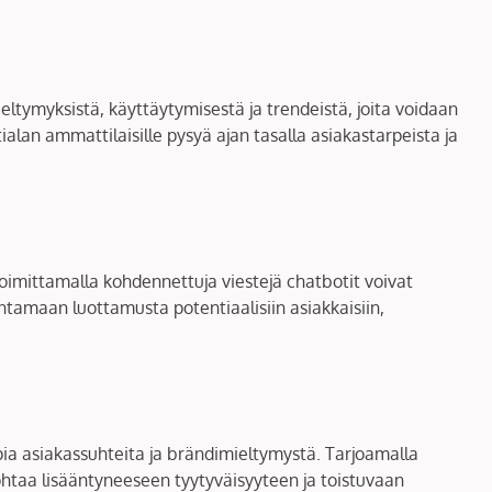
ltymyksistä, käyttäytymisestä ja trendeistä, joita voidaan
lan ammattilaisille pysyä ajan tasalla asiakastarpeista ja
. Toimittamalla kohdennettuja viestejä chatbotit voivat
entamaan luottamusta potentiaalisiin asiakkaisiin,
ia asiakassuhteita ja brändimieltymystä. Tarjoamalla
ohtaa lisääntyneeseen tyytyväisyyteen ja toistuvaan