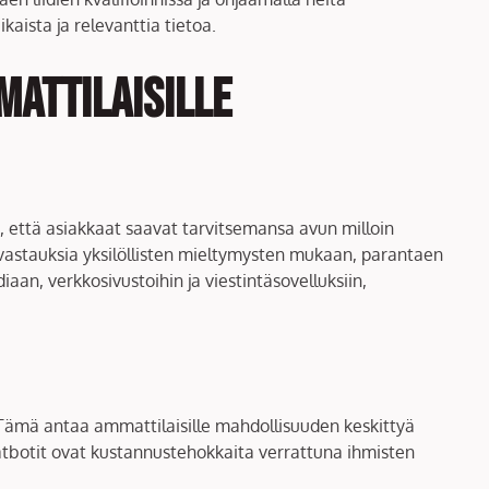
aista ja relevanttia tietoa.
mattilaisille
a, että asiakkaat saavat tarvitsemansa avun milloin
ä vastauksia yksilöllisten mieltymysten mukaan, parantaen
an, verkkosivustoihin ja viestintäsovelluksiin,
 Tämä antaa ammattilaisille mahdollisuuden keskittyä
hatbotit ovat kustannustehokkaita verrattuna ihmisten