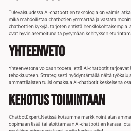
Tulevaisuudessa AI-chatbottien teknologia on valmis jatk
mikä mahdollistaa chatbotien ymmärtää ja vastata monimut
chatbottien kykyjä, tarjoten entistä henkilökohtaisempi
ovat hyvin asemoituneita pysymään kehityksen eturintam
Yhteenveto
Yhteenvetona voidaan todeta, että AI-chatbotit tarjoavat 
tehokkuuteen. Strategisesti hyödyntämällä näitä työkaluja
ammattilaisten tulisi omaksua AI-chatbotit keskeisenä o
Kehotus toimintaan
ChatbotExpert.Netissä kutsumme markkinointialan ammatti
oppimaan lisää tai aloittamaan AI-chatbottien kanssa, ota
markkinointimenestyksesi uusiin korkeuksiin!