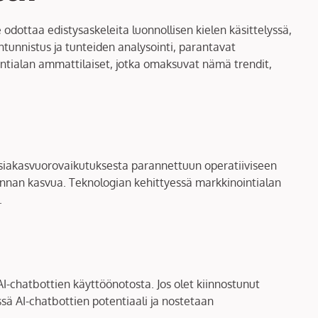
dottaa edistysaskeleita luonnollisen kielen käsittelyssä,
unnistus ja tunteiden analysointi, parantavat
ntialan ammattilaiset, jotka omaksuvat nämä trendit,
 asiakasvuorovaikutuksesta parannettuun operatiiviseen
minnan kasvua. Teknologian kehittyessä markkinointialan
.
chatbottien käyttöönotosta. Jos olet kiinnostunut
sä AI-chatbottien potentiaali ja nostetaan