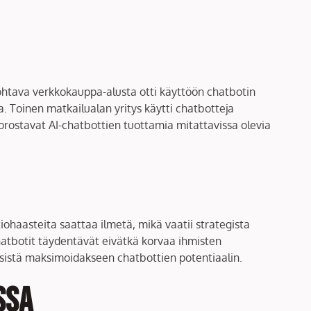
ohtava verkkokauppa-alusta otti käyttöön chatbotin
 Toinen matkailualan yritys käytti chatbotteja
rostavat AI-chatbottien tuottamia mitattavissa olevia
iohaasteita saattaa ilmetä, mikä vaatii strategista
hatbotit täydentävät eivätkä korvaa ihmisten
ksistä maksimoidakseen chatbottien potentiaalin.
ssa