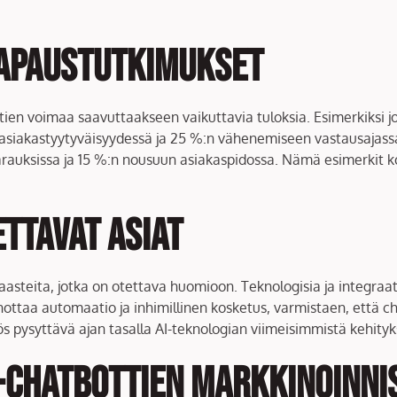
 tapaustutkimukset
ien voimaa saavuttaakseen vaikuttavia tuloksia. Esimerkiksi j
 asiakastyytyväisyydessä ja 25 %:n vähenemiseen vastausajassa.
rauksissa ja 15 %:n nousuun asiakaspidossa. Nämä esimerkit ko
ttavat asiat
haasteita, jotka on otettava huomioon. Teknologisia ja integraat
ottaa automaatio ja inhimillinen kosketus, varmistaen, että c
s pysyttävä ajan tasalla AI-teknologian viimeisimmistä kehity
I-chatbottien markkinoinni