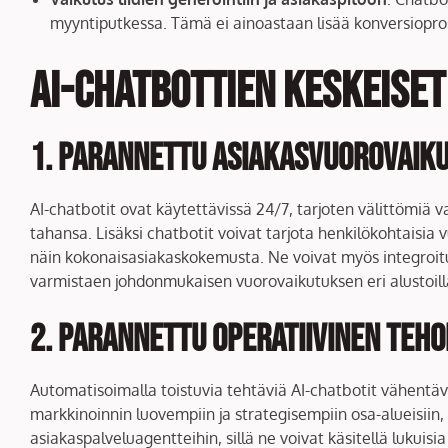
myyntiputkessa. Tämä ei ainoastaan lisää konversiopros
AI-chatbottien keskeiset
1. Parannettu asiakasvuorovaik
AI-chatbotit ovat käytettävissä 24/7, tarjoten välittömiä
tahansa. Lisäksi chatbotit voivat tarjota henkilökohtaisia
näin kokonaisasiakaskokemusta. Ne voivat myös integroitua
varmistaen johdonmukaisen vuorovaikutuksen eri alustoill
2. Parannettu operatiivinen teh
Automatisoimalla toistuvia tehtäviä AI-chatbotit vähentä
markkinoinnin luovempiin ja strategisempiin osa-alueisiin
asiakaspalveluagentteihin, sillä ne voivat käsitellä lukuis