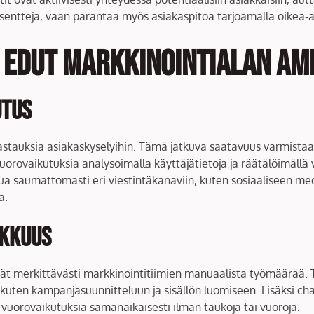
entteja, vaan parantaa myös asiakaspitoa tarjoamalla oikea-aik
 edut markkinointialan am
utus
 vastauksia asiakaskyselyihin. Tämä jatkuva saatavuus varmista
 vuorovaikutuksia analysoimalla käyttäjätietoja ja räätälöimäll
 saumattomasti eri viestintäkanaviin, kuten sosiaaliseen media
a.
okkuus
vät merkittävästi markkinointitiimien manuaalista työmäärää.
, kuten kampanjasuunnitteluun ja sisällön luomiseen. Lisäksi c
ia vuorovaikutuksia samanaikaisesti ilman taukoja tai vuoroja.