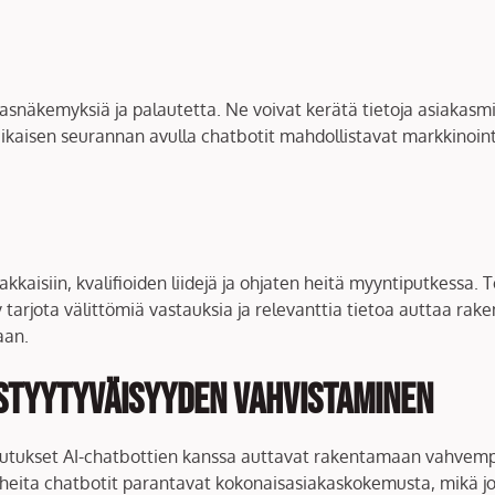
snäkemyksiä ja palautetta. Ne voivat kerätä tietoja asiakasmie
ikaisen seurannan avulla chatbotit mahdollistavat markkinointia
iakkaisiin, kvalifioiden liidejä ja ohjaten heitä myyntiputkessa
 tarjota välittömiä vastauksia ja relevanttia tietoa auttaa rak
aan.
astyytyväisyyden vahvistaminen
ikutukset AI-chatbottien kanssa auttavat rakentamaan vahvemp
aiheita chatbotit parantavat kokonaisasiakaskokemusta, mikä j