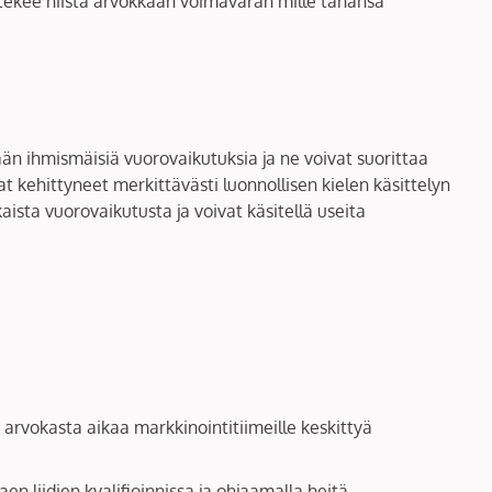
tekee niistä arvokkaan voimavaran mille tahansa
ään ihmismäisiä vuorovaikutuksia ja ne voivat suorittaa
at kehittyneet merkittävästi luonnollisen kielen käsittelyn
aista vuorovaikutusta ja voivat käsitellä useita
 arvokasta aikaa markkinointitiimeille keskittyä
aen liidien kvalifioinnissa ja ohjaamalla heitä