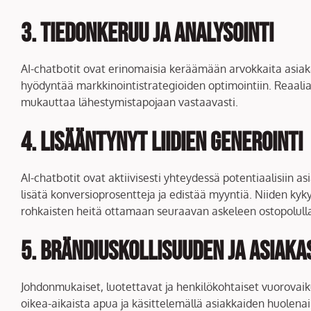
3. Tiedonkeruu ja analysointi
AI-chatbotit ovat erinomaisia keräämään arvokkaita asiaka
hyödyntää markkinointistrategioiden optimointiin. Reaalia
mukauttaa lähestymistapojaan vastaavasti.
4. Lisääntynyt liidien generointi
AI-chatbotit ovat aktiivisesti yhteydessä potentiaalisiin as
lisätä konversioprosentteja ja edistää myyntiä. Niiden kyky
rohkaisten heitä ottamaan seuraavan askeleen ostopolull
5. Brändiuskollisuuden ja asiak
Johdonmukaiset, luotettavat ja henkilökohtaiset vuorova
oikea-aikaista apua ja käsittelemällä asiakkaiden huolen