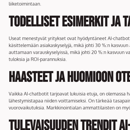
liiketoimintaan.
Todelliset esimerkit ja
Useat menestyvät yritykset ovat hyödyntäneet AI-chatbott
käsittelemään asiakaskyselyjä, mikä johti 30 %:n kasvuun
auttamaan varauskyselyissä, mikä johti 20 %:n kasvuun va
tuloksia ja ROI-parannuksia.
Haasteet ja huomioon ote
Vaikka AI-chatbotit tarjoavat lukuisia etuja, on olemassa 
lähestymistapaa niiden voittamiseksi. On tärkeää tasapain
vuorovaikutuksia. Markkinointialan ammattilaisten on myö
Tulevaisuuden trendit A