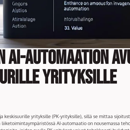
n AI-automaation Avu
uurille Yrityksille
a keskisuurille yrityksille (PK-yrityksille), sillä se mittaa sij
a liiketoimintaympäristössä AI-automaatio on nousemassa teh