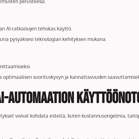
kemusten perusteella.
n AI-ratkaisujen tehokas käyttö.
uuria pysyäksesi teknologian kehityksen mukana.
mittaamiseksi.
eja optimaalisen suorituskyvyn ja kannattavuuden saavuttamisek
AI-automaation Käyttöönot
itykset voivat kohdata esteitä, kuten kustannusongelmia, taito