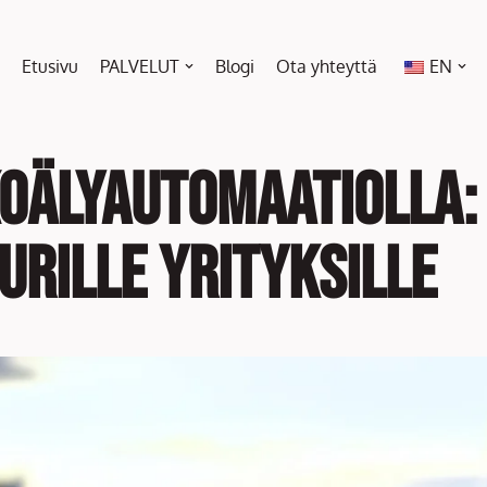
Etusivu
PALVELUT
Blogi
Ota yhteyttä
EN
koälyautomaatiolla:
uurille yrityksille