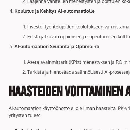
Laajenna vähitellen menestysten ja opittujen ko
Koulutus ja Kehitys AI-automaatiolle
Investoi työntekijöiden koulutukseen varmistamaa
Edistä jatkuvan oppimisen ja sopeutumisen kultt
AI-automaation Seuranta ja Optimointi
Aseta avainmittarit (KPI:t) menestyksen ja ROI:n 
Tarkista ja hienosäädä säännöllisesti AI-prosess
Haasteiden Voittaminen 
AI-automaation käyttöönotto ei ole ilman haasteita. PK-yr
yritysten tulee: