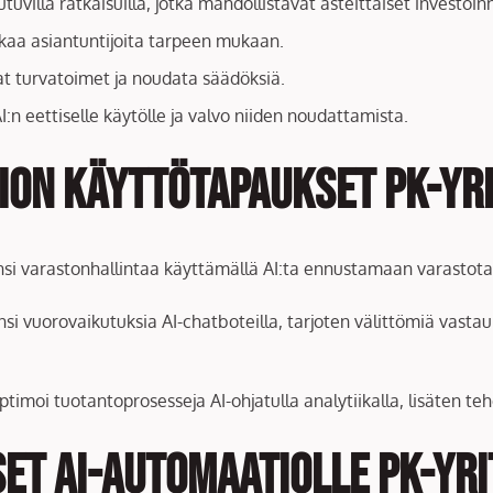
tuvilla ratkaisuilla, jotka mahdollistavat asteittaiset investoinn
lkkaa asiantuntijoita tarpeen mukaan.
at turvatoimet ja noudata säädöksiä.
I:n eettiselle käytölle ja valvo niiden noudattamista.
ion Käyttötapaukset PK-yr
nsi varastonhallintaa käyttämällä AI:ta ennustamaan varastotar
nsi vuorovaikutuksia AI-chatboteilla, tarjoten välittömiä vasta
optimoi tuotantoprosesseja AI-ohjatulla analytiikalla, lisäten 
et AI-automaatiolle PK-yri