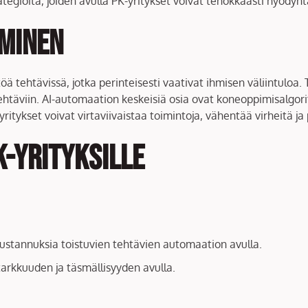
tegioita, joiden avulla PK-yritykset voivat tehokkaasti hyödyntä
minen
ä tehtävissä, jotka perinteisesti vaativat ihmisen väliintuloa.
äviin. AI-automaation keskeisiä osia ovat koneoppimisalgoritmi
ritykset voivat virtaviivaistaa toimintoja, vähentää virheitä j
K-yrityksille
ustannuksia toistuvien tehtävien automaation avulla.
arkkuuden ja täsmällisyyden avulla.