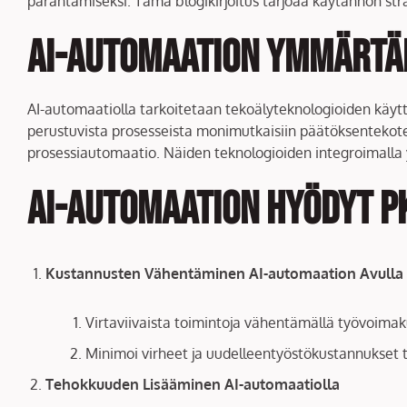
parantamiseksi. Tämä blogikirjoitus tarjoaa käytännön stra
AI-automaation Ymmärtä
AI-automaatiolla tarkoitetaan tekoälyteknologioiden käyttö
perustuvista prosesseista monimutkaisiin päätöksentekoteht
prosessiautomaatio. Näiden teknologioiden integroimalla y
AI-automaation Hyödyt P
Kustannusten Vähentäminen AI-automaation Avulla
Virtaviivaista toimintoja vähentämällä työvoimak
Minimoi virheet ja uudelleentyöstökustannukset t
Tehokkuuden Lisääminen AI-automaatiolla