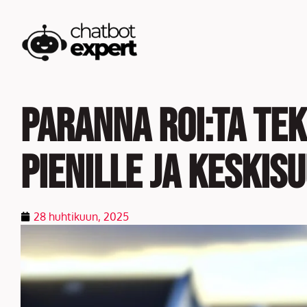
Skip
to
content
Paranna ROI:ta te
pienille ja keskis
28 huhtikuun, 2025