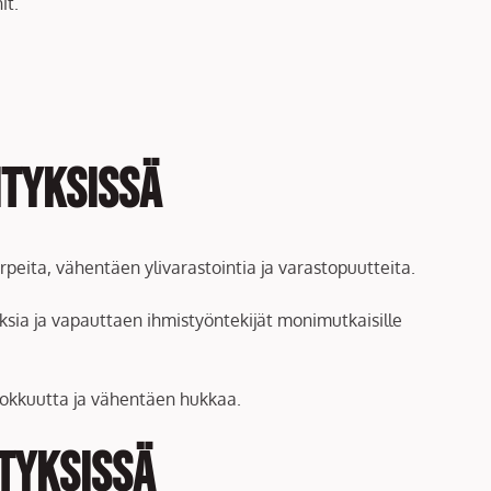
it.
ityksissä
peita, vähentäen ylivarastointia ja varastopuutteita.
uksia ja vapauttaen ihmistyöntekijät monimutkaisille
tehokkuutta ja vähentäen hukkaa.
tyksissä