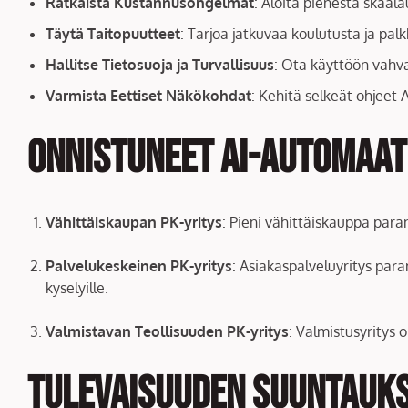
Ratkaista Kustannusongelmat
: Aloita pienestä skaalau
Täytä Taitopuutteet
: Tarjoa jatkuvaa koulutusta ja pa
Hallitse Tietosuoja ja Turvallisuus
: Ota käyttöön vahv
Varmista Eettiset Näkökohdat
: Kehitä selkeät ohjeet A
Onnistuneet AI-automaat
Vähittäiskaupan PK-yritys
: Pieni vähittäiskauppa para
Palvelukeskeinen PK-yritys
: Asiakaspalveluyritys para
kyselyille.
Valmistavan Teollisuuden PK-yritys
: Valmistusyritys 
Tulevaisuuden Suuntauks