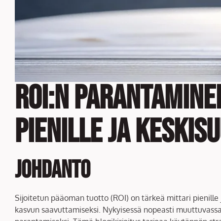
ROI:n Parantamine
Pienille ja Keskis
Johdanto
Sijoitetun pääoman tuotto (ROI) on tärkeä mittari pienille j
kasvun saavuttamiseksi. Nykyisessä nopeasti muuttuvass