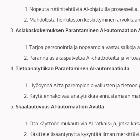
Nopeuta rutiinitehtäviä AI-ohjatuilla prosesseilla
Mahdollista henkilöstön keskittyminen arvokkaampi
Asiakaskokemuksen Parantaminen AI-automaation A
Tarjoa personointia ja nopeampia vastausaikoja a
Paranna asiakaspalvelua AI-chatboteilla ja virtuaal
Tietoanalytiikan Parantaminen AI-automaatiolla
Hyödynnä AI:ta parempien oivallusten ja tietoon
Käytä ennakoivaa analytiikkaa ennustamaan mark
Skaalautuvuus AI-automaation Avulla
Ota käyttöön mukautuvia AI-ratkaisuja, jotka kas
Käsittele lisääntynyttä kysyntää ilman merkittäviä