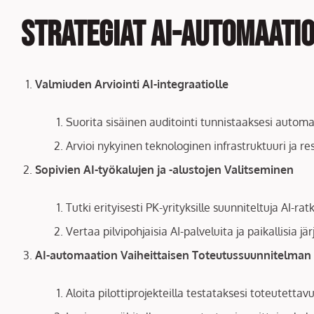
Strategiat AI-automaati
Valmiuden Arviointi AI-integraatiolle
Suorita sisäinen auditointi tunnistaaksesi automa
Arvioi nykyinen teknologinen infrastruktuuri ja res
Sopivien AI-työkalujen ja -alustojen Valitseminen
Tutki erityisesti PK-yrityksille suunniteltuja AI-rat
Vertaa pilvipohjaisia AI-palveluita ja paikallisia 
AI-automaation Vaiheittaisen Toteutussuunnitelman
Aloita pilottiprojekteilla testataksesi toteutettav