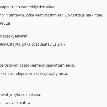
, vapauttaen työntekijöiden aikaa.
in tehtäviin, jotka vaativat ihmisen luovuutta ja harkintaa.
vulla
siakaskyselyihin.
iavustajilla, jotka ovat saatavilla 24/7.
 perustuvan päätöksenteon saavuttamiseksi.
kinatrendejä ja asiakaskäyttäytymistä.
vavat yrityksesi mukana.
 lisäinvestointeja.