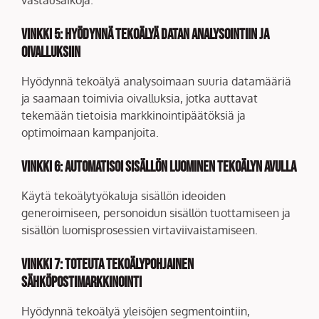
vastausaikoja.
Vinkki 5:
Hyödynnä tekoälyä datan analysointiin ja
oivalluksiin
Hyödynnä tekoälyä analysoimaan suuria datamääriä
ja saamaan toimivia oivalluksia, jotka auttavat
tekemään tietoisia markkinointipäätöksiä ja
optimoimaan kampanjoita.
Vinkki 6:
Automatisoi sisällön luominen tekoälyn avulla
Käytä tekoälytyökaluja sisällön ideoiden
generoimiseen, personoidun sisällön tuottamiseen ja
sisällön luomisprosessien virtaviivaistamiseen.
Vinkki 7:
Toteuta tekoälypohjainen
sähköpostimarkkinointi
Hyödynnä tekoälyä yleisöjen segmentointiin,