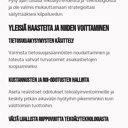
Pysy ajan tasalla tekoälytrendeistä ja -teknologioista
ja ole valmis mukauttamaan strategioitasi
säilyttääksesi kilpailuedun.
Yleisiä haasteita ja niiden voittaminen
Tietosuojakysymysten käsittely
Varmista tietosuojasäännösten noudattaminen ja
toteuta vahvat turvatoimet asiakastietojen
suojaamiseksi.
Kustannusten ja ROI-odotusten hallinta
Aseta realistiset odotukset tekoälyinvestoinneille ja
keskity pitkän aikavälin hyötyihin pikemminkin kuin
välittömiin tuottoihin.
Vältä liiallista riippuvuutta tekoälyteknologiasta