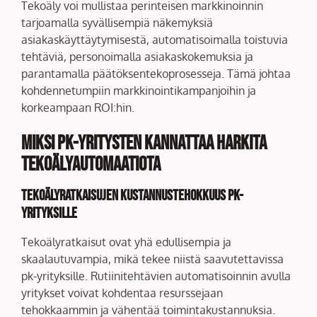
Tekoäly voi mullistaa perinteisen markkinoinnin
tarjoamalla syvällisempiä näkemyksiä
asiakaskäyttäytymisestä, automatisoimalla toistuvia
tehtäviä, personoimalla asiakaskokemuksia ja
parantamalla päätöksentekoprosesseja. Tämä johtaa
kohdennetumpiin markkinointikampanjoihin ja
korkeampaan ROI:hin.
Miksi pk-yritysten kannattaa harkita
tekoälyautomaatiota
Tekoälyratkaisujen kustannustehokkuus pk-
yrityksille
Tekoälyratkaisut ovat yhä edullisempia ja
skaalautuvampia, mikä tekee niistä saavutettavissa
pk-yrityksille. Rutiinitehtävien automatisoinnin avulla
yritykset voivat kohdentaa resurssejaan
tehokkaammin ja vähentää toimintakustannuksia.