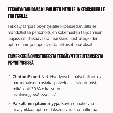
Tekoälyn tarjoama kilpailuetu pienille ja keskisuurille
yrityksille
Tekoäly tarjoaa pk-yrityksille kilpailuedun, sillä se
mahdollistaa personoitujen kokemusten tarjoamisen
laajassa mittakaavassa, markkinointistrategioiden
optimoinnin ja nopeat, datalähtöiset päätökset.
Esimerkkejä onnistuneesta tekoälyn toteuttamisesta
pk-yrityksissä
ChatbotExpert.Net:
Hyödynsi tekoälychatbotteja
parantaakseen asiakaspalvelua ja -sitoutumista,
mikä johti 30 %:n kasvuun
asiakastyytyväisyydessä.
Paikallinen jälleenmyyjä:
Käytti ennakoivaa
analytiikkaa optimoidakseen varastonhallintaa,