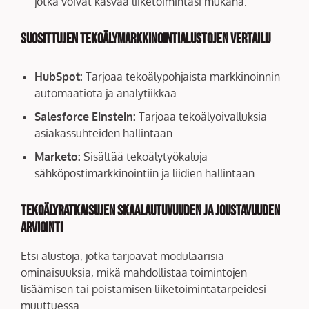
jotka voivat kasvaa liiketoimintasi mukana.
Suosittujen tekoälymarkkinointialustojen vertailu
HubSpot:
Tarjoaa tekoälypohjaista markkinoinnin
automaatiota ja analytiikkaa.
Salesforce Einstein:
Tarjoaa tekoälyoivalluksia
asiakassuhteiden hallintaan.
Marketo:
Sisältää tekoälytyökaluja
sähköpostimarkkinointiin ja liidien hallintaan.
Tekoälyratkaisujen skaalautuvuuden ja joustavuuden
arviointi
Etsi alustoja, jotka tarjoavat modulaarisia
ominaisuuksia, mikä mahdollistaa toimintojen
lisäämisen tai poistamisen liiketoimintatarpeidesi
muuttuessa.