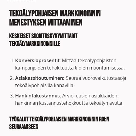
Tekoälypohjaisen markkinoinnin
menestyksen mittaaminen
Keskeiset suorituskykymittarit
tekoälymarkkinoinnille
Konversioprosentit:
Mittaa tekoälypohjaisten
kampanjoiden tehokkuutta liidien muuntamisessa.
Asiakassitoutuminen:
Seuraa vuorovaikutustasoja
tekoälypohjaisilla kanavilla.
Hankintakustannus:
Arvioi uusien asiakkaiden
hankinnan kustannustehokkuutta tekoälyn avulla.
Työkalut tekoälypohjaisen markkinoinnin ROI:n
seuraamiseen