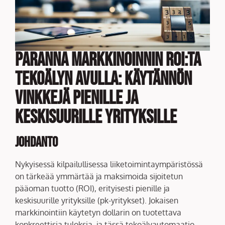
Paranna markkinoinnin ROI:ta
tekoälyn avulla: Käytännön
vinkkejä pienille ja
keskisuurille yrityksille
Johdanto
Nykyisessä kilpailullisessa liiketoimintaympäristössä
on tärkeää ymmärtää ja maksimoida sijoitetun
pääoman tuotto (ROI), erityisesti pienille ja
keskisuurille yrityksille (pk-yritykset). Jokaisen
markkinointiin käytetyn dollarin on tuotettava
konkreettisia tuloksia, ja tässä tekoälyautomaatio