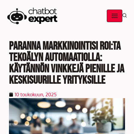
Skip
to
content
Paranna markkinointisi ROI:ta
tekoälyn automaatiolla:
käytännön vinkkejä pienille ja
keskisuurille yrityksille
10 toukokuun, 2025