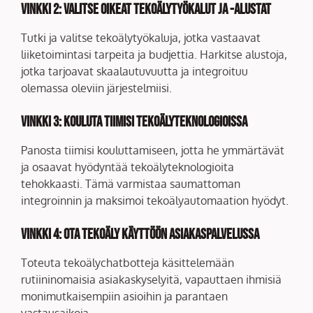
Vinkki 2:
Valitse oikeat tekoälytyökalut ja -alustat
Tutki ja valitse tekoälytyökaluja, jotka vastaavat
liiketoimintasi tarpeita ja budjettia. Harkitse alustoja,
jotka tarjoavat skaalautuvuutta ja integroituu
olemassa oleviin järjestelmiisi.
Vinkki 3:
Kouluta tiimisi tekoälyteknologioissa
Panosta tiimisi kouluttamiseen, jotta he ymmärtävät
ja osaavat hyödyntää tekoälyteknologioita
tehokkaasti. Tämä varmistaa saumattoman
integroinnin ja maksimoi tekoälyautomaation hyödyt.
Vinkki 4:
Ota tekoäly käyttöön asiakaspalvelussa
Toteuta tekoälychatbotteja käsittelemään
rutiininomaisia asiakaskyselyitä, vapauttaen ihmisiä
monimutkaisempiin asioihin ja parantaen