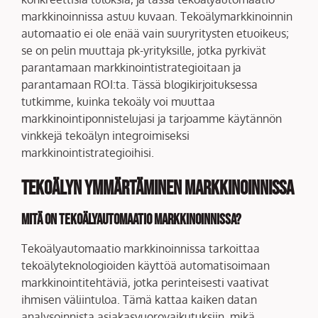
markkinoinnissa astuu kuvaan. Tekoälymarkkinoinnin
automaatio ei ole enää vain suuryritysten etuoikeus;
se on pelin muuttaja pk-yrityksille, jotka pyrkivät
parantamaan markkinointistrategioitaan ja
parantamaan ROI:ta. Tässä blogikirjoituksessa
tutkimme, kuinka tekoäly voi muuttaa
markkinointiponnistelujasi ja tarjoamme käytännön
vinkkejä tekoälyn integroimiseksi
markkinointistrategioihisi.
Tekoälyn ymmärtäminen markkinoinnissa
Mitä on tekoälyautomaatio markkinoinnissa?
Tekoälyautomaatio markkinoinnissa tarkoittaa
tekoälyteknologioiden käyttöä automatisoimaan
markkinointitehtäviä, jotka perinteisesti vaativat
ihmisen väliintuloa. Tämä kattaa kaiken datan
analysoinnista asiakasvuorovaikutuksiin, mikä