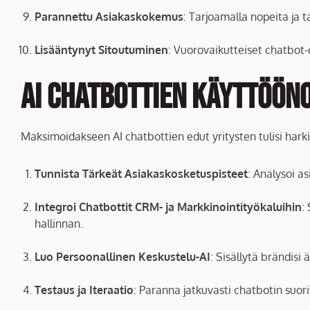
Parannettu Asiakaskokemus
: Tarjoamalla nopeita ja 
Lisääntynyt Sitoutuminen
: Vuorovaikutteiset chatbot-o
AI Chatbottien Käyttöön
Maksimoidakseen AI chatbottien edut yritysten tulisi harki
Tunnista Tärkeät Asiakaskosketuspisteet
: Analysoi a
Integroi Chatbottit CRM- ja Markkinointityökaluihin
:
hallinnan.
Luo Persoonallinen Keskustelu-AI
: Sisällytä brändisi 
Testaus ja Iteraatio
: Paranna jatkuvasti chatbotin suor