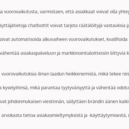
 ja vuorovaikutusta, varmistaen, että asiakkaat voivat olla yht
äyttäjätietoja chatbottit voivat tarjota räätälöityjä vastauks
voivat automatisoida alkuvaiheen vuorovaikutukset, kvalifioida l
vähentää asiakaspalveluun ja markkinointialoitteisiin liittyviä 
 vuorovaikutuksia ilman laadun heikkenemistä, mikä tekee niistä 
a kyselyihinsä, mikä parantaa tyytyväisyyttä ja vähentää odotu
avat johdonmukaisen viestinnän, säilyttäen brändin äänen kaiki
t arvokasta tietoa asiakasmieltymyksistä ja -käyttäytymisestä,