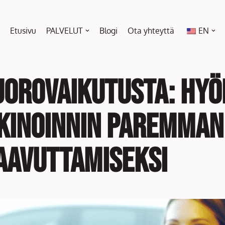
Etusivu
PALVELUT
Blogi
Ota yhteyttä
EN
orovaikutusta: Hyö
inoinnin paremman 
aavuttamiseksi