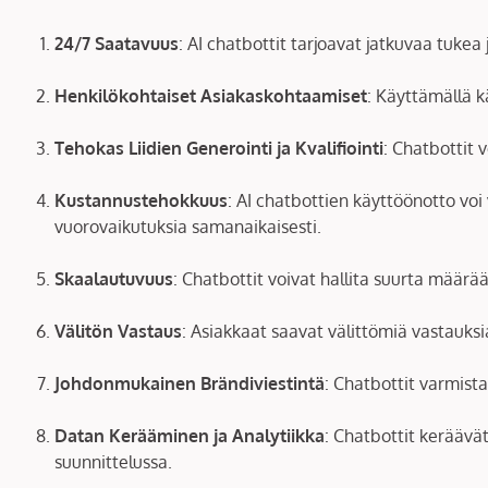
24/7 Saatavuus
: AI chatbottit tarjoavat jatkuvaa tukea
Henkilökohtaiset Asiakaskohtaamiset
: Käyttämällä k
Tehokas Liidien Generointi ja Kvalifiointi
: Chatbottit 
Kustannustehokkuus
: AI chatbottien käyttöönotto voi 
vuorovaikutuksia samanaikaisesti.
Skaalautuvuus
: Chatbottit voivat hallita suurta määrää
Välitön Vastaus
: Asiakkaat saavat välittömiä vastauksi
Johdonmukainen Brändiviestintä
: Chatbottit varmist
Datan Kerääminen ja Analytiikka
: Chatbottit keräävä
suunnittelussa.