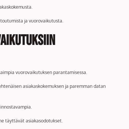
siakaskokemusta.
sitoutumista ja vuorovaikutusta.
aikutuksiin
okkaimpia vuorovaikutuksen parantamisessa.
aa yhtenäisen asiakaskokemuksen ja paremman datan
 kiinnostavampia.
 ne täyttävät asiakasodotukset.