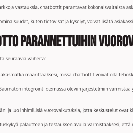
tarkkoja vastauksia, chatbottit parantavat kokonaisvaltaista a
minaisuudet, kuten tietovisat ja kyselyt, voivat lisätä asiakas
otto Parannettuihin Vuorov
ta seuraavia vaiheita:
siakasmatka määrittääksesi, missä chatbottit voivat olla teh
 Saumaton integrointi olemassa oleviin järjestelmiin varmist
ääni ja luo inhimillisiä vuorovaikutuksia, jotta keskustelut ovat
ituskykyä palautteen ja testauksen avulla varmistaaksesi, että