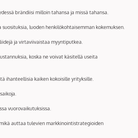
eydessä brändiisi milloin tahansa ja missä tahansa.
ia ja suosituksia, luoden henkilökohtaisemman kokemuksen.
iidejä ja virtaviivaistaa myyntiputkea.
kustannuksia, koska ne voivat käsitellä useita
ihanteellisia kaiken kokoisille yrityksille.
saikoja.
ssa vuorovaikutuksissa.
 mikä auttaa tulevien markkinointistrategioiden