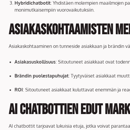
Hybridichatbotit
: Yhdistäen molempien maailmojen parh
monimutkaisempiin vuorovaikutuksiin.
Asiakaskohtaamisten Me
Asiakaskohtaaminen on tunneside asiakkaan ja brändin väli
Asiakasuskollisuus
: Sitoutuneet asiakkaat ovat toden
Brändin puolestapuhujat
: Tyytyväiset asiakkaat muuttu
ROI
: Sitoutuneet asiakkaat kuluttavat enemmän ja rea
AI Chatbottien Edut Mar
AI chatbottit tarjoavat lukuisia etuja, jotka voivat parant