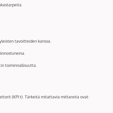
akastarpeita.
 yleisten tavoitteiden kanssa.
iinnostuneina.
in toiminnallisuutta.
ttorit (KPI:t). Tärkeitä mitattavia mittareita ovat: