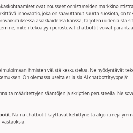
iakaskohtaamiset ovat nousseet onnistuneiden markkinointistra
merkittävä innovaatio, joka on saavuttanut suurta suosiota, on 
uorovaikutuksessa asiakkaidensa kanssa, tarjoten uudenlaista sit
telemme, miten tekoälyyn perustuvat chatbottit voivat parant
tu simuloimaan ihmisten välistä keskustelua. Ne hyödyntävät t
kemuksen. On olemassa useita erilaisia AI chatbottityyppejä:
nalta määritettyjen sääntöjen ja skriptien perusteella. Ne sove
botit
: Nämä chatbotit käyttävät kehittyneitä algoritmeja ymmär
 vastauksia.