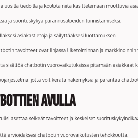
tia uusilla tiedoilla ja kouluta niitä käsittelemään muuttuvia asi
sia ja suorituskykyä parannusalueiden tunnistamiseksi.
laksesi asiakastietoja ja säilyttääksesi luottamuksen.
atbotin tavoitteet ovat linjassa liiketoiminnan ja markkinoinnin
sta sisältöä chatbotin vuorovaikutuksissa pitämään asiakkaat k
uujärjestelmä, jotta voit kerätä näkemyksiä ja parantaa chatbot
tbottien Avulla
lisi asettaa selkeät tavoitteet ja keskeiset suorituskykyindikaa
yttä arvioidaksesi chatbotin vuorovaikutusten tehokkuutta.