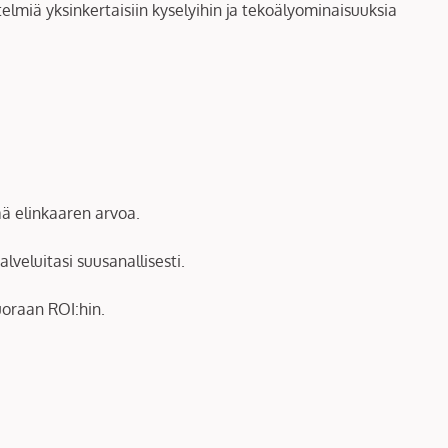
lmiä yksinkertaisiin kyselyihin ja tekoälyominaisuuksia
ää elinkaaren arvoa.
lveluitasi suusanallisesti.
uoraan ROI:hin.