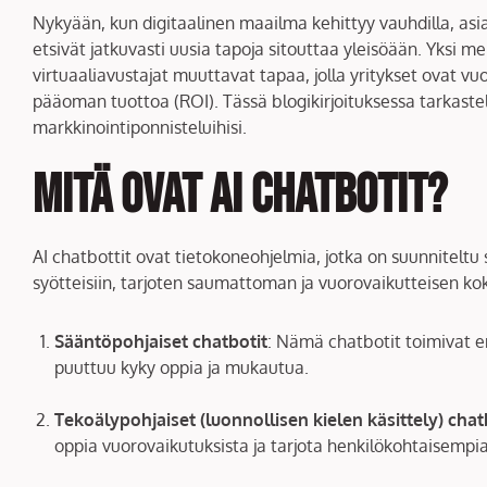
Nykyään, kun digitaalinen maailma kehittyy vauhdilla, as
etsivät jatkuvasti uusia tapoja sitouttaa yleisöään. Yksi 
virtuaaliavustajat muuttavat tapaa, jolla yritykset ovat v
pääoman tuottoa (ROI). Tässä blogikirjoituksessa tarkas
markkinointiponnisteluihisi.
Mitä ovat AI Chatbotit?
AI chatbottit ovat tietokoneohjelmia, jotka on suunnitel
syötteisiin, tarjoten saumattoman ja vuorovaikutteisen ko
Sääntöpohjaiset chatbotit
: Nämä chatbotit toimivat en
puuttuu kyky oppia ja mukautua.
Tekoälypohjaiset (luonnollisen kielen käsittely) chat
oppia vuorovaikutuksista ja tarjota henkilökohtaisempia