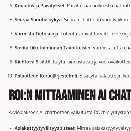
Koulutus ja Päivitykset
: Päivitä säännöllisesti chatbot
Seuraa Suorituskykyä
: Seuraa chatbotin vuorovaikutuk
Varmista Tietosuoja
: Toteuta vahvat turvatoimet suojel
Sovita Liiketoiminnan Tavoitteisiin
: Varmista, että ch
Kiehtova Sisältö
: Käytä kiinnostavaa ja vuorovaikuttei
Palautteen Keruujärjestelmä
: Sisällytä palautteen ker
ROI:n Mittaaminen AI Cha
Arvioidakseen AI chatbottien vaikutusta ROI:hin yritysten tu
Asiakastyytyväisyyspisteet
: Mittaa asiakastyytyväisy