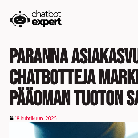
Skip
to
content
Paranna asiakasvu
chatbotteja markk
pääoman tuoton s
18 huhtikuun, 2025