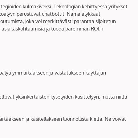
tegioiden kulmakiveksi. Teknologian kehittyessä yritykset
tekoälyyn perustuvat chatbottit. Nämä älykkäät
outumista, joka voi merkittävästi parantaa sijoitetun
aa asiakaskohtaamisia ja tuoda paremman ROI:n
ekoälyä ymmärtääkseen ja vastatakseen käyttäjän
ltuvat yksinkertaisten kyselyiden käsittelyyn, mutta niiltä
tääkseen ja käsitelläkseen luonnollista kieltä. Ne voivat