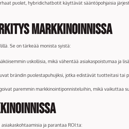
aat puolet, hybridichatbotit käyttävät sääntöpohjaisia järjeste
rkitys Markkinoinnissa
llä. Se on tärkeää monista syistä:
näköisemmin uskollisia, mikä vähentää asiakaspoistumaa ja lis
vat brändin puolestapuhujiksi, jotka edistävät tuotteitasi tai pa
goivat paremmin markkinointiponnisteluihin, mikä vaikuttaa s
kkinoinnissa
aa asiakaskohtaamisia ja parantaa ROI:ta: