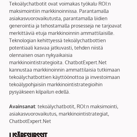
Tekoälychatbotit ovat voimakas työkalu ROI:n
maksimointiin markkinoinnissa. Parantamalla
asiakasvuorovaikutusta, parantamalla liidien
generointia ja tehostamalla prosesseja ne tarjoavat
merkittäviä etuja markkinoinnin ammattilaisille.
Teknologian kehittyessä tekoälychatbottien
potentiaali kasvaa jatkuvasti, tehden niistä
olennaisen osan nykyaikaisia
markkinointistrategioita. ChatbotExpert.Net
kannustaa markkinoinnin ammattilaisia tutkimaan
tekoälychatbottien käyttöönottoa ja investoimaan
tekoälypohjaisiin markkinointistrategioihin
pysyäkseen kilpailun edellä.
Avainsanat
: tekoälychatbotit, ROI:n maksimointi,
asiakasvuorovaikutus, markkinointistrategiat,
ChatbotExpert.Net
Lisäresurssit