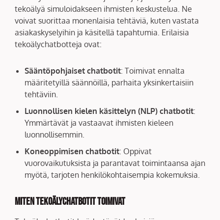
tekoälyä simuloidakseen ihmisten keskustelua. Ne
voivat suorittaa monenlaisia tehtäviä, kuten vastata
asiakaskyselyihin ja käsitellä tapahtumia. Erilaisia
tekoälychatbotteja ovat:
Sääntöpohjaiset chatbotit
: Toimivat ennalta
määritetyillä säännöillä, parhaita yksinkertaisiin
tehtäviin.
Luonnollisen kielen käsittelyn (NLP) chatbotit
:
Ymmärtävät ja vastaavat ihmisten kieleen
luonnollisemmin.
Koneoppimisen chatbotit
: Oppivat
vuorovaikutuksista ja parantavat toimintaansa ajan
myötä, tarjoten henkilökohtaisempia kokemuksia.
Miten tekoälychatbotit toimivat