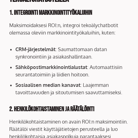
1. Integrointi markkinointityökaluihin
Maksimoidaksesi ROI:n, integroi tekoälychatbotit
olemassa oleviin markkinointityökaluihin, kuten:
CRM-järjestelmät
: Saumattomaan datan
synkronointiin ja asiakashallintaan.
Sähköpostimarkkinointialustat
: Automaattisiin
seurantatoimiin ja liidien hoitoon.
Sosiaalisen median kanavat
: Laajemman
tavoittavuuden ja sitoutumisen saavuttamiseksi.
2. Henkilökohtaistaminen ja räätälöinti
Henkilökohtaistaminen on avain ROI:n maksimointiin.
Räätälöi viestit käyttäjätietojen perusteella ja luo
henkilökohtaisia asiakaspolkuja parantaaksesi