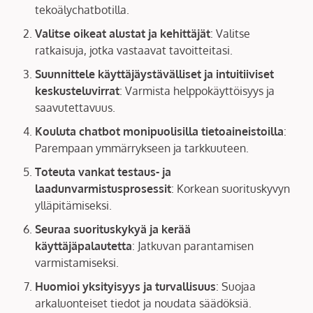
tekoälychatbotilla.
Valitse oikeat alustat ja kehittäjät
: Valitse
ratkaisuja, jotka vastaavat tavoitteitasi.
Suunnittele käyttäjäystävälliset ja intuitiiviset
keskusteluvirrat
: Varmista helppokäyttöisyys ja
saavutettavuus.
Kouluta chatbot monipuolisilla tietoaineistoilla
:
Parempaan ymmärrykseen ja tarkkuuteen.
Toteuta vankat testaus- ja
laadunvarmistusprosessit
: Korkean suorituskyvyn
ylläpitämiseksi.
Seuraa suorituskykyä ja kerää
käyttäjäpalautetta
: Jatkuvan parantamisen
varmistamiseksi.
Huomioi yksityisyys ja turvallisuus
: Suojaa
arkaluonteiset tiedot ja noudata säädöksiä.