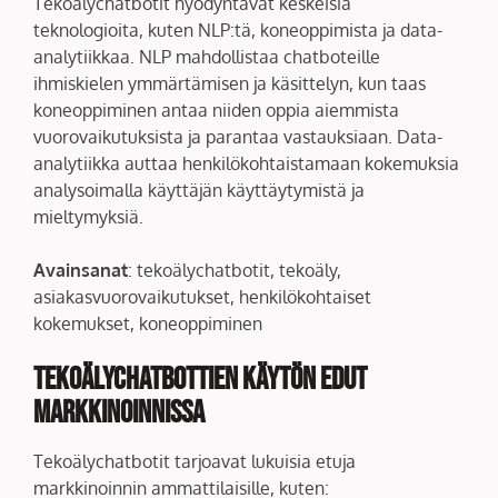
Tekoälychatbotit hyödyntävät keskeisiä
teknologioita, kuten NLP:tä, koneoppimista ja data-
analytiikkaa. NLP mahdollistaa chatboteille
ihmiskielen ymmärtämisen ja käsittelyn, kun taas
koneoppiminen antaa niiden oppia aiemmista
vuorovaikutuksista ja parantaa vastauksiaan. Data-
analytiikka auttaa henkilökohtaistamaan kokemuksia
analysoimalla käyttäjän käyttäytymistä ja
mieltymyksiä.
Avainsanat
: tekoälychatbotit, tekoäly,
asiakasvuorovaikutukset, henkilökohtaiset
kokemukset, koneoppiminen
Tekoälychatbottien käytön edut
markkinoinnissa
Tekoälychatbotit tarjoavat lukuisia etuja
markkinoinnin ammattilaisille, kuten: