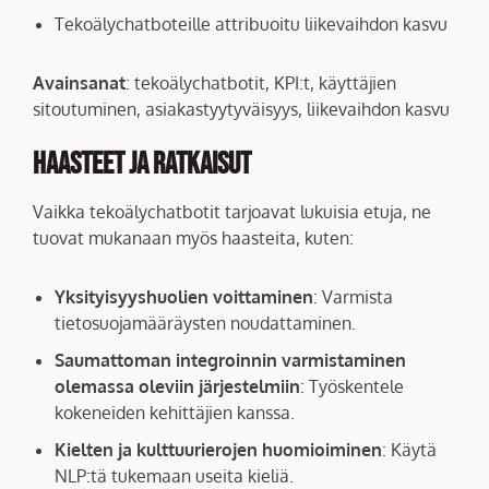
Tekoälychatboteille attribuoitu liikevaihdon kasvu
Avainsanat
: tekoälychatbotit, KPI:t, käyttäjien
sitoutuminen, asiakastyytyväisyys, liikevaihdon kasvu
Haasteet ja ratkaisut
Vaikka tekoälychatbotit tarjoavat lukuisia etuja, ne
tuovat mukanaan myös haasteita, kuten:
Yksityisyyshuolien voittaminen
: Varmista
tietosuojamääräysten noudattaminen.
Saumattoman integroinnin varmistaminen
olemassa oleviin järjestelmiin
: Työskentele
kokeneiden kehittäjien kanssa.
Kielten ja kulttuurierojen huomioiminen
: Käytä
NLP:tä tukemaan useita kieliä.