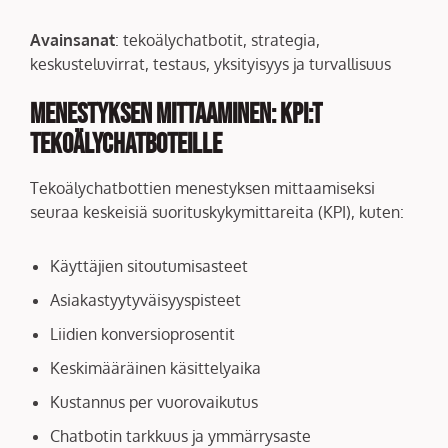
Avainsanat
: tekoälychatbotit, strategia,
keskusteluvirrat, testaus, yksityisyys ja turvallisuus
Menestyksen mittaaminen: KPI:t
tekoälychatboteille
Tekoälychatbottien menestyksen mittaamiseksi
seuraa keskeisiä suorituskykymittareita (KPI), kuten:
Käyttäjien sitoutumisasteet
Asiakastyytyväisyyspisteet
Liidien konversioprosentit
Keskimääräinen käsittelyaika
Kustannus per vuorovaikutus
Chatbotin tarkkuus ja ymmärrysaste