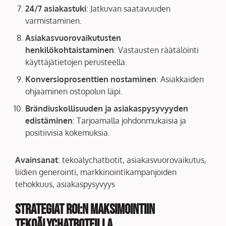
24/7 asiakastuki
: Jatkuvan saatavuuden
varmistaminen.
Asiakasvuorovaikutusten
henkilökohtaistaminen
: Vastausten räätälöinti
käyttäjätietojen perusteella.
Konversioprosenttien nostaminen
: Asiakkaiden
ohjaaminen ostopolun läpi.
Brändiuskollisuuden ja asiakaspysyvyyden
edistäminen
: Tarjoamalla johdonmukaisia ja
positiivisia kokemuksia.
Avainsanat
: tekoälychatbotit, asiakasvuorovaikutus,
liidien generointi, markkinointikampanjoiden
tehokkuus, asiakaspysyvyys
Strategiat ROI:n maksimointiin
tekoälychatboteilla