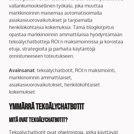
vallankumouksellinen työkalu, joka muuttaa
markkinoinnin maisemaa automatisoimalla
asiakasvuorovaikutukset ja tarjoamalla
henkilökohtaisia kokemuksia. Tämä blogikirjoitus
opastaa markkinoinnin ammattilaisia hyödyntämään
tekoälychatbotteja ROI:n maksimoinnissa ja korostaa
etuja, strategioita ja parhaita käytäntöjä
onnistuneeseen toteutukseen.
Avainsanat
: tekoälychatbotit, ROI:n maksimointi,
markkinoinnin ammattilaiset,
asiakasvuorovaikutukset, henkilökohtaiset
kokemukset
Ymmärrä tekoälychatbotit
Mitä ovat tekoälychatbotit?
Tekoälychatbotit ovat ohjelmistoja, jotka käyttävät