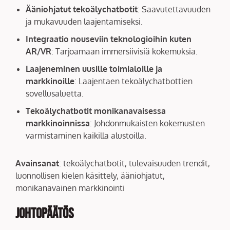
Ääniohjatut tekoälychatbotit
: Saavutettavuuden
ja mukavuuden laajentamiseksi.
Integraatio nouseviin teknologioihin kuten
AR/VR
: Tarjoamaan immersiivisiä kokemuksia.
Laajeneminen uusille toimialoille ja
markkinoille
: Laajentaen tekoälychatbottien
sovellusaluetta.
Tekoälychatbotit monikanavaisessa
markkinoinnissa
: Johdonmukaisten kokemusten
varmistaminen kaikilla alustoilla.
Avainsanat
: tekoälychatbotit, tulevaisuuden trendit,
luonnollisen kielen käsittely, ääniohjatut,
monikanavainen markkinointi
Johtopäätös