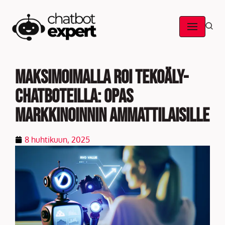
Skip
to
content
Maksimoimalla ROI tekoäly-
chatboteilla: opas
markkinoinnin ammattilaisille
8 huhtikuun, 2025