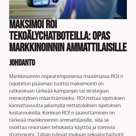
Maksimoi ROI
tekoälychatboteilla: Opas
markkinoinnin ammattilaisille
Johdanto
Markkinoinnin nopeatempoisessa maailmassa ROI:n
(sijoitetun pääoman tuotto) maksimointi on
ratkaisevan tärkeää kampanjan tai strategian
menestyksen määrittämiseksi. ROI mittaa sijoituksen
kannattavuutta jakamalla nettotuloksen sijoituksen
kustannuksilla. Korkean ROI:n saavuttaminen on
tärkeää markkinoinnin ammattilaisille, sillä se
osoittaa resurssien tehokasta käyttöä ja toimivia
strategioita. Tähän tulevat mukaan tekoälychatbotit,