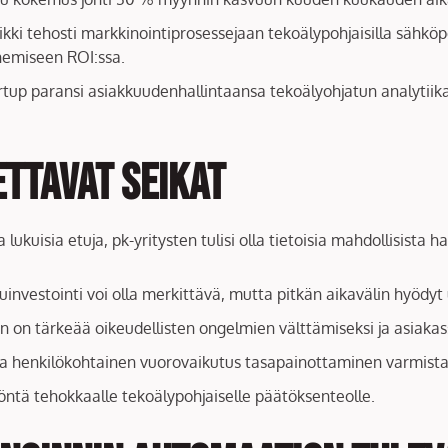
iikki tehosti markkinointiprosessejaan tekoälypohjaisilla sähkö
nemiseen ROI:ssa.
rtup paransi asiakkuudenhallintaansa tekoälyohjatun analytiika
ttavat seikat
kuisia etuja, pk-yritysten tulisi olla tietoisia mahdollisista ha
uinvestointi voi olla merkittävä, mutta pitkän aikavälin hyödyt 
n on tärkeää oikeudellisten ongelmien välttämiseksi ja asiakas
ja henkilökohtainen vuorovaikutus tasapainottaminen varmistaa
öntä tehokkaalle tekoälypohjaiselle päätöksenteolle.