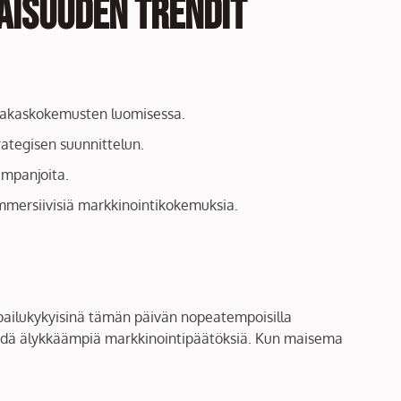
aisuuden trendit
siakaskokemusten luomisessa.
rategisen suunnittelun.
ampanjoita.
immersiivisiä markkinointikokemuksia.
lpailukykyisinä tämän päivän nopeatempoisilla
tehdä älykkäämpiä markkinointipäätöksiä. Kun maisema