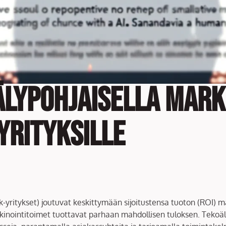
älypohjaisella mark
yrityksille
(pk-yritykset) joutuvat keskittymään sijoitustensa tuoton (ROI
markkinointitoimet tuottavat parhaan mahdollisen tuloksen. Tek