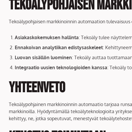
Tekoälypohjaisen markki
Tekoälypohjaisen markkinoinnin automaation tulevaisuus on
Asiakaskokemuksen hallinta
: Tekoäly tulee näyttel
Ennakoivan analytiikan edistysaskeleet
: Kehittyneem
Luovan sisällön luominen
: Tekoäly auttaa tuottamaan
Integraatio uusien teknologioiden kanssa
: Tekoäly t
Yhteenveto
Tekoälypohjainen markkinoinnin automaatio tarjoaa runsaa
markkinoilla. Hyödyntämällä tekoälyteknologioita yrityks
kehittyy, ne, jotka sopeutuvat, menestyvät tekoälytehost