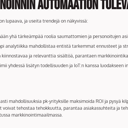
noinnin automaation tulev
 lupaava, ja useita trendejä on näkyvissä:
emään yhä tärkeämpää roolia saumattomien ja personoitujen a
pi analytiikka mahdollistaa entistä tarkemmat ennusteet ja st
 kiinnostavaa ja relevanttia sisältöä, parantaen markkinointik
oimii yhdessä lisätyn todellisuuden ja IoT:n kanssa luodakseen 
sti mahdollisuuksia pk-yrityksille maksimoida ROI ja pysyä ki
et voivat tehostaa tehokkuutta, parantaa asiakassuhteita ja 
etussa markkinointimaailmassa.