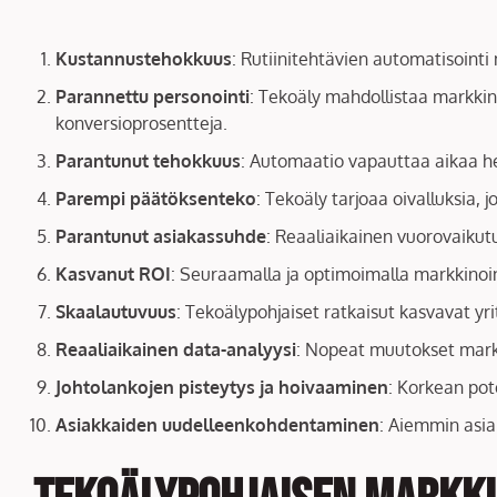
Kustannustehokkuus
: Rutiinitehtävien automatisoint
Parannettu personointi
: Tekoäly mahdollistaa markkin
konversioprosentteja.
Parantunut tehokkuus
: Automaatio vapauttaa aikaa hen
Parempi päätöksenteko
: Tekoäly tarjoaa oivalluksia,
Parantunut asiakassuhde
: Reaaliaikainen vuorovaikutu
Kasvanut ROI
: Seuraamalla ja optimoimalla markkinoint
Skaalautuvuus
: Tekoälypohjaiset ratkaisut kasvavat y
Reaaliaikainen data-analyysi
: Nopeat muutokset markk
Johtolankojen pisteytys ja hoivaaminen
: Korkean pot
Asiakkaiden uudelleenkohdentaminen
: Aiemmin asia