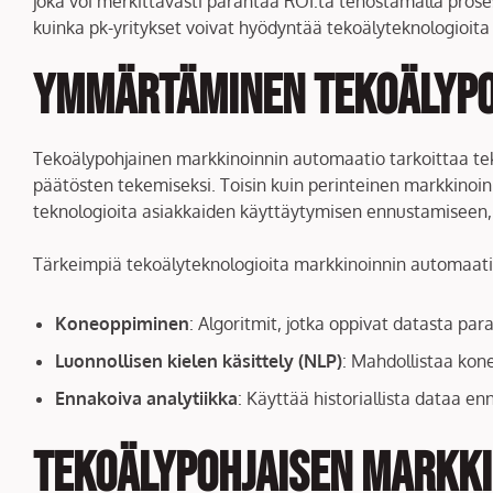
joka voi merkittävästi parantaa ROI:ta tehostamalla proses
kuinka pk-yritykset voivat hyödyntää tekoälyteknologioita
Ymmärtäminen tekoälypo
Tekoälypohjainen markkinoinnin automaatio tarkoittaa tek
päätösten tekemiseksi. Toisin kuin perinteinen markkinoinn
teknologioita asiakkaiden käyttäytymisen ennustamiseen, v
Tärkeimpiä tekoälyteknologioita markkinoinnin automaati
Koneoppiminen
: Algoritmit, jotka oppivat datasta p
Luonnollisen kielen käsittely (NLP)
: Mahdollistaa kon
Ennakoiva analytiikka
: Käyttää historiallista dataa e
Tekoälypohjaisen markki