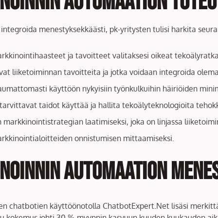
noinnin automaation toteu
ntegroida menestyksekkäästi, pk-yritysten tulisi harkita seura
rkkinointihaasteet ja tavoitteet valitaksesi oikeat tekoälyratka
avat liiketoiminnan tavoitteita ja jotka voidaan integroida olemas
aumattomasti käyttöön nykyisiin työnkulkuihin häiriöiden mini
n tarvittavat taidot käyttää ja hallita tekoälyteknologioita tehok
markkinointistrategian laatimiseksi, joka on linjassa liiketoim
arkkinointialoitteiden onnistumisen mittaamiseksi.
noinnin automaation mene
en chatbotien käyttöönotolla ChatbotExpert.Net lisäsi merkittä
itu kokemus johti 30 % myynnin kasvuun kuuden kuukauden aik