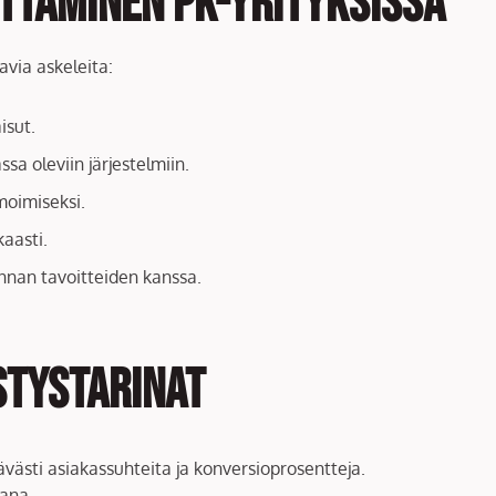
ttaminen pk-yrityksissä
avia askeleita:
isut.
sa oleviin järjestelmiin.
moimiseksi.
kaasti.
innan tavoitteiden kanssa.
stystarinat
västi asiakassuhteita ja konversioprosentteja.
ana.