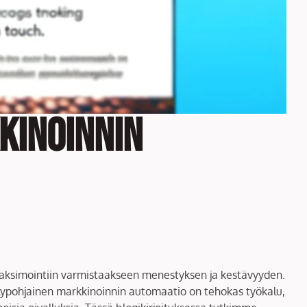
kinoinnin
) maksimointiin varmistaakseen menestyksen ja kestävyyden.
oälypohjainen markkinoinnin automaatio on tehokas työkalu,