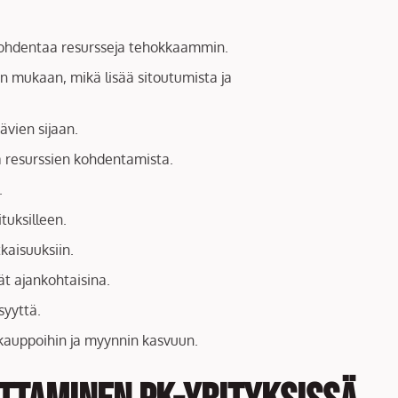
 kohdentaa resursseja tehokkaammin.
en mukaan, mikä lisää sitoutumista ja
ävien sijaan.
a resurssien kohdentamista.
.
tuksilleen.
kaisuuksiin.
t ajankohtaisina.
syyttä.
 kauppoihin ja myynnin kasvuun.