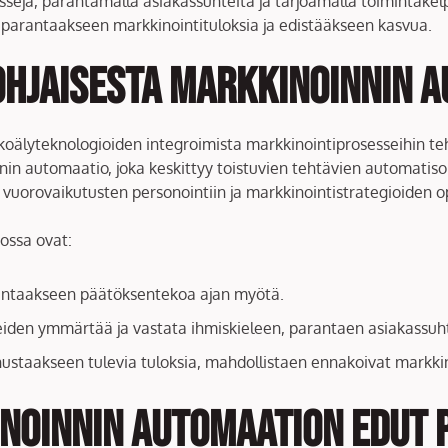
seja, parantamalla asiakassuhteita ja tarjoamalla toimintakelpo
 parantaakseen markkinointituloksia ja edistääkseen kasvua.
hjaisesta markkinoinnin a
oälyteknologioiden integroimista markkinointiprosesseihin teh
in automaatio, joka keskittyy toistuvien tehtävien automatisoi
uorovaikutusten personointiin ja markkinointistrategioiden op
ossa ovat:
arantaakseen päätöksentekoa ajan myötä.
eiden ymmärtää ja vastata ihmiskieleen, parantaen asiakassuht
nnustaakseen tulevia tuloksia, mahdollistaen ennakoivat markkin
noinnin automaation edut p