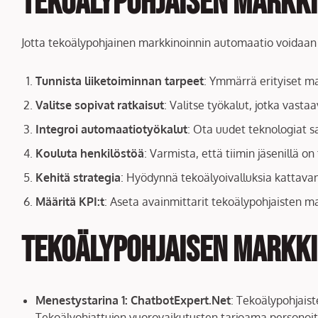
Tekoälypohjaisen markki
Jotta tekoälypohjainen markkinoinnin automaatio voidaan i
Tunnista liiketoiminnan tarpeet
: Ymmärrä erityiset ma
Valitse sopivat ratkaisut
: Valitse työkalut, jotka vasta
Integroi automaatiotyökalut
: Ota uudet teknologiat s
Kouluta henkilöstöä
: Varmista, että tiimin jäsenillä o
Kehitä strategia
: Hyödynnä tekoälyoivalluksia kattavan 
Määritä KPI:t
: Aseta avainmittarit tekoälypohjaisten m
Tekoälypohjaisen markki
Menestystarina 1: ChatbotExpert.Net
: Tekoälypohjaist
Tekoälyohjattujen vuorovaikutusten tarjoama persono