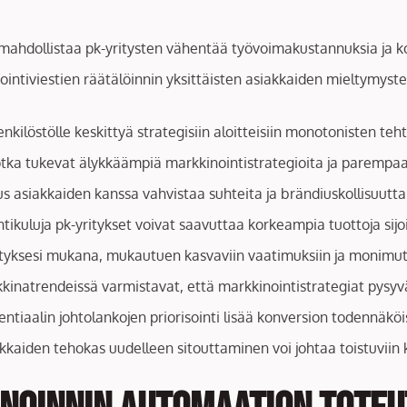
i mahdollistaa pk-yritysten vähentää työvoimakustannuksia ja
ointiviestien räätälöinnin yksittäisten asiakkaiden mieltymyst
kilöstölle keskittyä strategisiin aloitteisiin monotonisten teht
 jotka tukevat älykkäämpiä markkinointistrategioita ja parempa
s asiakkaiden kanssa vahvistaa suhteita ja brändiuskollisuutta
ikuluja pk-yritykset voivat saavuttaa korkeampia tuottoja sijoi
rityksesi mukana, mukautuen kasvaviin vaatimuksiin ja monimut
inatrendeissä varmistavat, että markkinointistrategiat pysyvä
entiaalin johtolankojen priorisointi lisää konversion todennäköi
kkaiden tehokas uudelleen sitouttaminen voi johtaa toistuviin