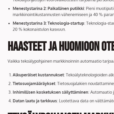
Menestystarina 2: Paikallinen putiikki
: Pieni muotiput
markkinointikustannusten vähenemiseen ja 40 % para
Menestystarina 3: Teknologia-startup
: Teknologia-sta
20 % kokonaistulon kasvuun.
Haasteet ja huomioon ote
Vaikka tekoälypohjainen markkinoinnin automaatio tarjoaa lu
Alkuperäiset kustannukset
: Tekoälyteknologioiden alk
Tietosuojamääräykset
: Tietosuojalakien noudattamine
Inhimillisen kosketuksen säilyttäminen
: Automaatio 
Datan laatu ja tarkkuus
: Luotettava data on välttämät