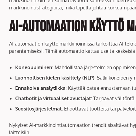
markkinointitoimien kannattavuutta suhteessa niiden ku
markkinointistrategioita, mikä lopulta johtaa korkeampaan
AI-automaation käyttö m
AI-automaation käyttö markkinoinnissa tarkoittaa AI-tekn
parantamiseksi. Tämä automaatio kattaa useita keskeisiä 
Koneoppiminen
: Mahdollistaa järjestelmien oppimisen
Luonnollisen kielen käsittely (NLP)
: Sallii koneiden 
Ennakoiva analytiikka
: Käyttää dataa ennustamaan tul
Chatbotit ja virtuaaliset avustajat
: Tarjoavat välitöntä
Suositusjärjestelmät
: Ehdottavat tuotteita tai palvelu
Nykyiset AI-markkinointiautomaation trendit sisältävät hyp
laitteisiin.