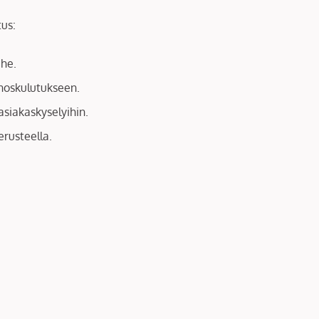
tus:
ihe.
inoskulutukseen.
siakaskyselyihin.
rusteella.