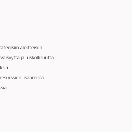
tegisiin aloitteisiin.
äisyyttä ja -uskollisuutta.
ksia.
resurssien lisäämistä.
sia.