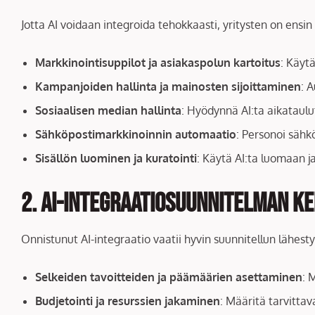
Jotta AI voidaan integroida tehokkaasti, yritysten on ensin 
Markkinointisuppilot ja asiakaspolun kartoitus
: Käyt
Kampanjoiden hallinta ja mainosten sijoittaminen
: 
Sosiaalisen median hallinta
: Hyödynnä AI:ta aikataul
Sähköpostimarkkinoinnin automaatio
: Personoi sähk
Sisällön luominen ja kuratointi
: Käytä AI:ta luomaan ja
2. AI-integraatiosuunnitelman k
Onnistunut AI-integraatio vaatii hyvin suunnitellun lähest
Selkeiden tavoitteiden ja päämäärien asettaminen
: 
Budjetointi ja resurssien jakaminen
: Määritä tarvittav