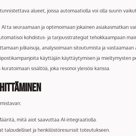
tunnistettava alueet, joissa automaatiolla voi olla suurin vaiku
ä AI:ta seuraamaan ja optimoimaan jokainen asiakasmatkan va
Automatisoi kohdistus- ja tarjousstrategiat tehokkaampaan ma
uttamaan julkaisuja, analysoimaan sitoutumista ja vastaamaan a
öpostikampanjoita käyttäjän käyttäytymisen ja mieltymysten pe
 kuratoimaan sisältöä, joka resonoi yleisösi kanssa.
ehittäminen
ymistavan:
Määritä, mitä aiot saavuttaa AI-integraatiolla.
at taloudelliset ja henkilöstöresurssit toteutukseen.