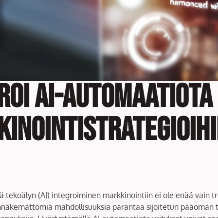
groi AI-automaatiota
kinointistrategioih
tekoälyn (AI) integroiminen markkinointiin ei ole enää vain tr
nnäkemättömiä mahdollisuuksia parantaa sijoitetun pääoman t