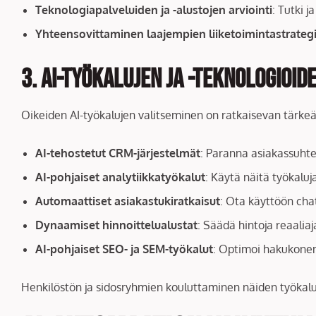
Teknologiapalveluiden ja -alustojen arviointi
: Tutki j
Yhteensovittaminen laajempien liiketoimintastrateg
3. AI-työkalujen ja -teknologioi
Oikeiden AI-työkalujen valitseminen on ratkaisevan tärkeää
AI-tehostetut CRM-järjestelmät
: Paranna asiakassuhteid
AI-pohjaiset analytiikkatyökalut
: Käytä näitä työkalu
Automaattiset asiakastukiratkaisut
: Ota käyttöön chat
Dynaamiset hinnoittelualustat
: Säädä hintoja reaaliaj
AI-pohjaiset SEO- ja SEM-työkalut
: Optimoi hakukonem
Henkilöstön ja sidosryhmien kouluttaminen näiden työkalu