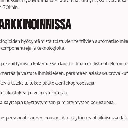
stannuksiin. Hyödyntämällä AI-automaatiota yritykset voivat
 ROI:hin.
arkkinoinnissa
ologioiden hyödyntämistä toistuvien tehtävien automatisoimise
komponentteja ja teknologioita:
 ja kehittymisen kokemuksen kautta ilman erillistä ohjelmointia
ymmärtää ja vastata ihmiskieleen, parantaen asiakasvuorovaikut
evia tuloksia, tukee päätöksentekoprosesseja.
 asiakastukea ja -vuorovaikutusta.
ita käyttäjän käyttäytymisen ja mieltymysten perusteella.
erpersoonallisuuden nousun, AI:n käytön reaaliaikaisessa data-a