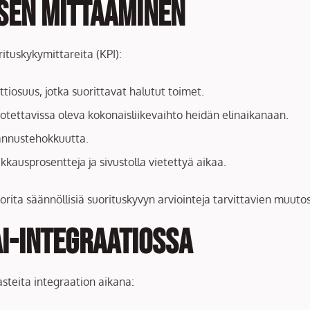
sen mittaaminen
rituskykymittareita (KPI):
nttiosuus, jotka suorittavat halutut toimet.
dotettavissa oleva kokonaisliikevaihto heidän elinaikanaan.
tannustehokkuutta.
ikkausprosentteja ja sivustolla vietettyä aikaa.
rita säännöllisiä suorituskyvyn arviointeja tarvittavien muuto
I-integraatiossa
asteita integraation aikana: