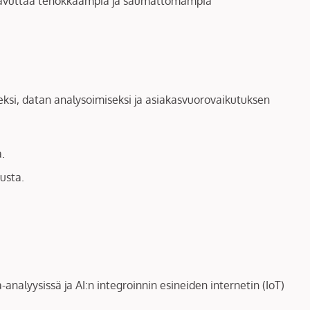
 saavuttaa tehokkaampia ja saumattomampia
ksi, datan analysoimiseksi ja asiakasvuorovaikutuksen
.
usta.
nalyysissä ja AI:n integroinnin esineiden internetin (IoT)