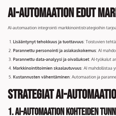
AI-automaation edut mar
AI-automaation integrointi markkinointistrategioihin tarjoa
Lisääntynyt tehokkuus ja tuottavuus
: Toistuvien tehtä
Parannettu personointi ja asiakaskokemus
: AI mahdo
Parannettu data-analyysi ja oivallukset
: AI-työkalut 
Markkinointitoimien skaalautuvuus
: AI mahdollistaa y
Kustannusten vähentäminen
: Automaation ja parann
Strategiat AI-automaatio
1. AI-automaation kohteiden tun