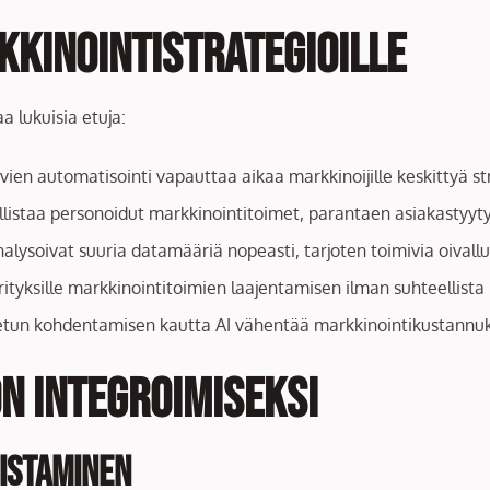
kkinointistrategioille
a lukuisia etuja:
vien automatisointi vapauttaa aikaa markkinoijille keskittyä stra
llistaa personoidut markkinointitoimet, parantaen asiakastyytyv
analysoivat suuria datamääriä nopeasti, tarjoten toimivia oivallu
rityksille markkinointitoimien laajentamisen ilman suhteellista 
etun kohdentamisen kautta AI vähentää markkinointikustannuk
n integroimiseksi
nistaminen