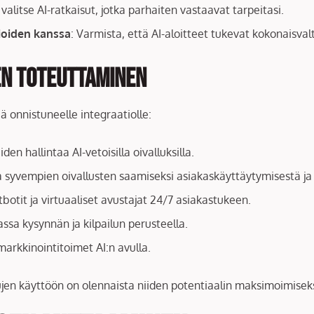
a valitse AI-ratkaisut, jotka parhaiten vastaavat tarpeitasi.
ioiden kanssa
: Varmista, että AI-aloitteet tukevat kokonaisvalt
den toteuttaminen
 onnistuneelle integraatiolle:
en hallintaa AI-vetoisilla oivalluksilla.
ja syvempien oivallusten saamiseksi asiakaskäyttäytymisestä j
botit ja virtuaaliset avustajat 24/7 asiakastukeen.
assa kysynnän ja kilpailun perusteella.
arkkinointitoimet AI:n avulla.
jen käyttöön on olennaista niiden potentiaalin maksimoimiseks