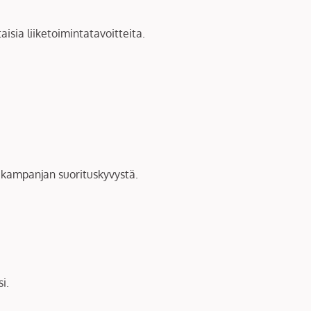
aisia liiketoimintatavoitteita.
a kampanjan suorituskyvystä.
i.