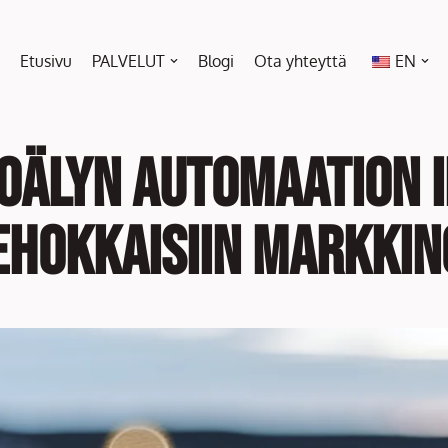
Etusivu
PALVELUT
Blogi
Ota yhteyttä
EN
koälyn automaation 
ehokkaisiin markkin