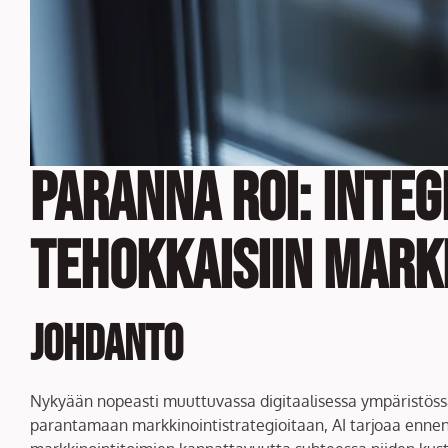
Paranna ROI: Inte
tehokkaisiin mark
Johdanto
Nykyään nopeasti muuttuvassa digitaalisessa ympäristössä 
parantamaan markkinointistrategioitaan, AI tarjoaa enne