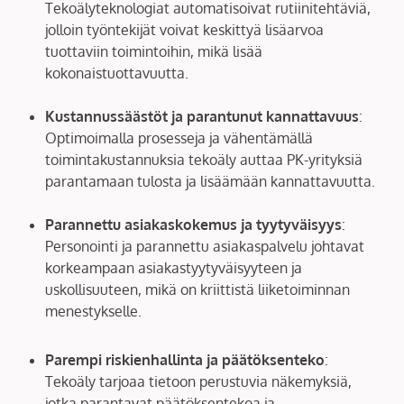
Tekoälyteknologiat automatisoivat rutiinitehtäviä,
jolloin työntekijät voivat keskittyä lisäarvoa
tuottaviin toimintoihin, mikä lisää
kokonaistuottavuutta.
Kustannussäästöt ja parantunut kannattavuus
:
Optimoimalla prosesseja ja vähentämällä
toimintakustannuksia tekoäly auttaa PK-yrityksiä
parantamaan tulosta ja lisäämään kannattavuutta.
Parannettu asiakaskokemus ja tyytyväisyys
:
Personointi ja parannettu asiakaspalvelu johtavat
korkeampaan asiakastyytyväisyyteen ja
uskollisuuteen, mikä on kriittistä liiketoiminnan
menestykselle.
Parempi riskienhallinta ja päätöksenteko
:
Tekoäly tarjoaa tietoon perustuvia näkemyksiä,
jotka parantavat päätöksentekoa ja