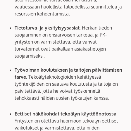
vaatiessaan huolellista taloudellista suunnittelua ja
resurssien kohdentamista.
Tietoturva- ja yksityisyysasiat
: Herkän tiedon
suojaaminen on ensiarvoisen tärkeää, ja PK-
yritysten on varmistettava, että vahvat
turvatoimet ovat paikallaan asiakastietojen
suojaamiseksi.
Työvoiman koulutuksen ja taitojen päivittämisen
tarve
: Tekoälyteknologioiden kehittyessä
työntekijöiden on saatava koulutusta ja taitoja on
päivitettävä, jotta he voivat työskennellä
tehokkaasti näiden uusien työkalujen kanssa.
Eettiset näkökohdat tekoälyn käyttöönotossa
:
Yritysten on otettava huomioon tekoälyn eettiset
vaikutukset ja varmistettava, että niiden