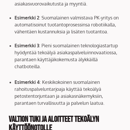
asiakasvuorovaikutusta ja myyntiä.
Esimerkki 2
: Suomalainen valmistava PK-yritys on
automatisoinut tuotantoprosessinsa robotiikalla,
vähentäen kustannuksia ja lisäten tuotantoa.
Esimerkki 3
: Pieni suomalainen teknologiastartup
hyödyntää tekoälyä asiakaspalveluinnovaatiossa,
parantaen käyttäjäkokemusta älykkäillä
chatboteilla.
Esimerkki 4
: Keskikokoinen suomalainen
rahoituspalveluntarjoaja käyttää tekoälyä
petostentorjuntaan ja asiakasnäkemyksiin,
parantaen turvallisuutta ja palvelun laatua.
Valtion tuki ja aloitteet tekoälyn
käyttöönotolle