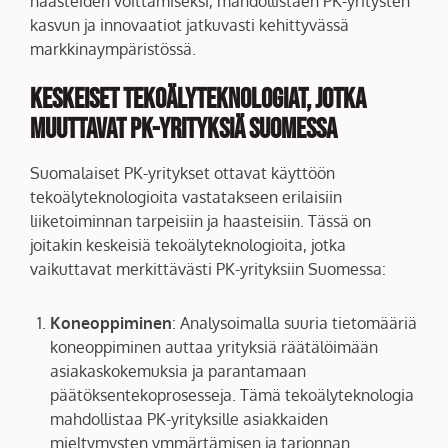
haasteiden voittamiseksi, mahdollistaen PK-yritysten
kasvun ja innovaatiot jatkuvasti kehittyvässä
markkinaympäristössä.
Keskeiset tekoälyteknologiat, jotka
muuttavat PK-yrityksiä Suomessa
Suomalaiset PK-yritykset ottavat käyttöön
tekoälyteknologioita vastatakseen erilaisiin
liiketoiminnan tarpeisiin ja haasteisiin. Tässä on
joitakin keskeisiä tekoälyteknologioita, jotka
vaikuttavat merkittävästi PK-yrityksiin Suomessa:
Koneoppiminen
: Analysoimalla suuria tietomääriä
koneoppiminen auttaa yrityksiä räätälöimään
asiakaskokemuksia ja parantamaan
päätöksentekoprosesseja. Tämä tekoälyteknologia
mahdollistaa PK-yrityksille asiakkaiden
mieltymysten ymmärtämisen ja tarjonnan