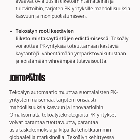
avaavat ovia uusiin liiketoimintamalleihin ja
tulovirtoihin, tarjoten PK-yrityksille mahdollisuuksia
kasvuun ja monipuolistumiseen.
Tekoälyn rooli kestävien
liiketoimintakäytäntöjen edistämisessä
: Tekoäly
voi auttaa PK-yrityksiä toteuttamaan kestäviä
käytäntöjä, vähentämään ympäristövaikutustaan
ja edistämään vihreämpää tulevaisuutta.
Johtopäätös
Tekoälyn automaatio muuttaa suomalaisten PK-
yritysten maisemaa, tarjoten runsaasti
mahdollisuuksia kasvuun ja innovaatioihin.
Omaksumalla tekoälyteknologioita PK-yritykset
voivat parantaa tuottavuutta, parantaa
asiakaskokemuksia ja kilpailla tehokkaammin
globaaleilla markkinoilla. Tekoälyn kehittyessä