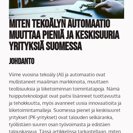
Miten tekoälyn automaatio
muuttaa pieniä ja keskisuuria
yrityksiä Suomessa
Johdanto
Viime vuosina tekoäly (AI) ja automaatio ovat
mullistaneet maailman markkinoita, muuttaen
teollisuuksia ja liiketoiminnan toimintatapoja. Nämä
huipputeknologiat ovat paitsi lisänneet tuottavuutta
ja tehokkuutta, myös avanneet uusia innovaatioita ja
liiketoimintamalleja. Suomessa pienet ja keskisuuret
yritykset (PK-yritykset) ovat talouden selkäranka,
työllistäen suuren osan työvoimasta ja edistäen
talouskasvua. Tässä artikkelissa tarkastellaan, miten