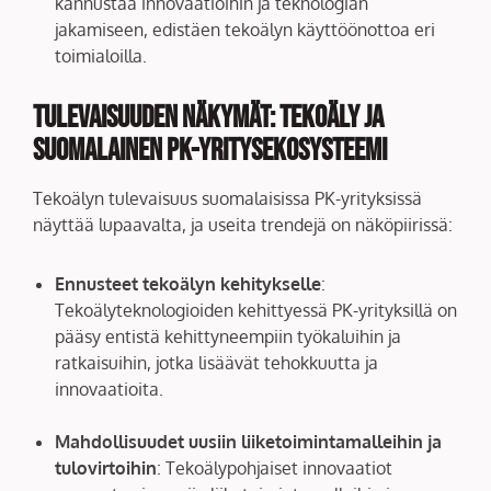
kannustaa innovaatioihin ja teknologian
jakamiseen, edistäen tekoälyn käyttöönottoa eri
toimialoilla.
Tulevaisuuden näkymät: tekoäly ja
suomalainen PK-yritysekosysteemi
Tekoälyn tulevaisuus suomalaisissa PK-yrityksissä
näyttää lupaavalta, ja useita trendejä on näköpiirissä:
Ennusteet tekoälyn kehitykselle
:
Tekoälyteknologioiden kehittyessä PK-yrityksillä on
pääsy entistä kehittyneempiin työkaluihin ja
ratkaisuihin, jotka lisäävät tehokkuutta ja
innovaatioita.
Mahdollisuudet uusiin liiketoimintamalleihin ja
tulovirtoihin
: Tekoälypohjaiset innovaatiot