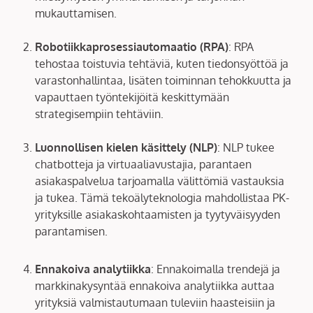
mukauttamisen.
Robotiikkaprosessiautomaatio (RPA)
: RPA
tehostaa toistuvia tehtäviä, kuten tiedonsyöttöä ja
varastonhallintaa, lisäten toiminnan tehokkuutta ja
vapauttaen työntekijöitä keskittymään
strategisempiin tehtäviin.
Luonnollisen kielen käsittely (NLP)
: NLP tukee
chatbotteja ja virtuaaliavustajia, parantaen
asiakaspalvelua tarjoamalla välittömiä vastauksia
ja tukea. Tämä tekoälyteknologia mahdollistaa PK-
yrityksille asiakaskohtaamisten ja tyytyväisyyden
parantamisen.
Ennakoiva analytiikka
: Ennakoimalla trendejä ja
markkinakysyntää ennakoiva analytiikka auttaa
yrityksiä valmistautumaan tuleviin haasteisiin ja