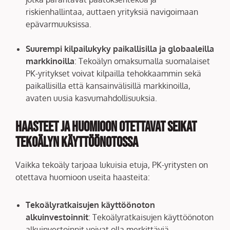
riskienhallintaa, auttaen yrityksiä navigoimaan
epävarmuuksissa.
Suurempi kilpailukyky paikallisilla ja globaaleilla
markkinoilla
: Tekoälyn omaksumalla suomalaiset
PK-yritykset voivat kilpailla tehokkaammin sekä
paikallisilla että kansainvälisillä markkinoilla,
avaten uusia kasvumahdollisuuksia.
Haasteet ja huomioon otettavat seikat
tekoälyn käyttöönotossa
Vaikka tekoäly tarjoaa lukuisia etuja, PK-yritysten on
otettava huomioon useita haasteita:
Tekoälyratkaisujen käyttöönoton
alkuinvestoinnit
: Tekoälyratkaisujen käyttöönoton
alkuinvestoinnit voivat olla merkittäviä,