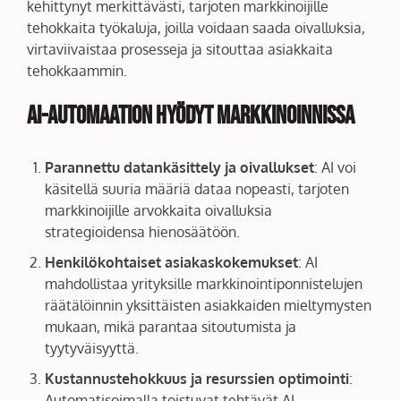
kehittynyt merkittävästi, tarjoten markkinoijille
tehokkaita työkaluja, joilla voidaan saada oivalluksia,
virtaviivaistaa prosesseja ja sitouttaa asiakkaita
tehokkaammin.
AI-automaation hyödyt markkinoinnissa
Parannettu datankäsittely ja oivallukset
: AI voi
käsitellä suuria määriä dataa nopeasti, tarjoten
markkinoijille arvokkaita oivalluksia
strategioidensa hienosäätöön.
Henkilökohtaiset asiakaskokemukset
: AI
mahdollistaa yrityksille markkinointiponnistelujen
räätälöinnin yksittäisten asiakkaiden mieltymysten
mukaan, mikä parantaa sitoutumista ja
tyytyväisyyttä.
Kustannustehokkuus ja resurssien optimointi
:
Automatisoimalla toistuvat tehtävät AI