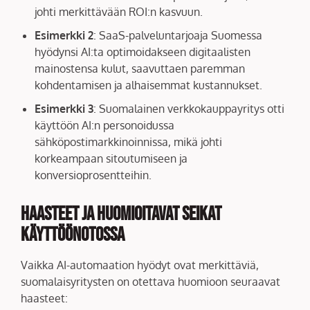
johti merkittävään ROI:n kasvuun.
Esimerkki 2
: SaaS-palveluntarjoaja Suomessa
hyödynsi AI:ta optimoidakseen digitaalisten
mainostensa kulut, saavuttaen paremman
kohdentamisen ja alhaisemmat kustannukset.
Esimerkki 3
: Suomalainen verkkokauppayritys otti
käyttöön AI:n personoidussa
sähköpostimarkkinoinnissa, mikä johti
korkeampaan sitoutumiseen ja
konversioprosentteihin.
Haasteet ja huomioitavat seikat
käyttöönotossa
Vaikka AI-automaation hyödyt ovat merkittäviä,
suomalaisyritysten on otettava huomioon seuraavat
haasteet: