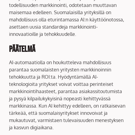
todellisuuden markkinointi, odotetaan muuttavan
maisemaa edelleen. Suomalaisilla yrityksillä on
mahdollisuus olla eturintamassa AI:n käyttöönotossa,
asettaen uusia standardeja markkinointi-
innovaatioille ja tehokkuudelle.
Päätelmä
AI-automaatiolla on houkutteleva mahdollisuus
parantaa suomalaisten yritysten markkinoinnin
tehokkuutta ja ROI:ta. Hyödyntämällä AI-
teknologioita yritykset voivat voittaa perinteiset
markkinointihaasteet, parantaa asiakassitoutumista
ja pysyä kilpailukykyisinä nopeasti kehittyvässä
markkinassa. Kun AI kehittyy edelleen, on ratkaisevan
tärkeää, että suomalaisyritykset innovoivat ja
mukautuvat, varmistaen tulevaisuuden menestyksen
ja kasvun digiaikana.