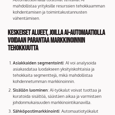
mahdollistaa yrityksille resurssien tehokkaamman
kohdentamisen ja toimintakustannusten
vähentämisen.
Keskeiset alueet, joilla AI-automaatiolla
voidaan parantaa markkinoinnin
tehokkuutta
Asiakkaiden segmentointi
: AI voi analysoida
asiakasdataa luodakseen yksityiskohtaisia ja
tehokkaita segmenttejä, mikä mahdollistaa
kohdennetumman markkinoinnin.
Sisällön luominen
: AI-työkalut voivat tuottaa ja
kuratoida sisältöä, säästäen aikaa ja varmistaen
johdonmukaisuuden markkinointikanavilla.
Sähköpostimarkkinointi
: Automaatiotyökalut