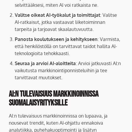
selvittääksesi, miten AI voi ratkaista ne.
Valitse oikeat AI-työkalut ja toimittajat
: Valitse
AI-ratkaisut, jotka vastaavat liiketoiminnan
tarpeita ja tarjoavat skaalautuvuutta.
Panosta koulutukseen ja kehitykseen
: Varmista,
että henkilöstöllä on tarvittavat taidot hallita AI-
teknologioita tehokkaasti.
Seuraa ja arvioi AI-aloitteita
: Arvioi jatkuvasti AI:n
vaikutusta markkinointiponnisteluihin ja tee
tarvittavat muutokset.
AI:n tulevaisuus markkinoinnissa
suomalaisyrityksille
AI:n tulevaisuus markkinoinnissa on lupaava, ja
nousevat trendit, kuten AI-ohjattu ennakoiva
analytiikka, puhehakuoptimointi ja lisätyn