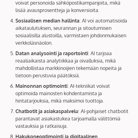
voivat personoida sähköpostikampanjoita, mikä
lisää avausprosentteja ja konversioita.
Sosiaalisen median hallinta
: AI voi automatisoida
aikataulutuksen, seurannan ja sitoutumisen
sosiaalisilla alustoilla, varmistaen johdonmukaisen
verkkoläsnäolon.
Datan analysointi ja raportointi
: AI tarjoaa
reaaliaikaista analytiikkaa ja oivalluksia, mikä
mahdollistaa markkinoijien tekemään nopeita ja
tietoon perustuvia päätöksiä.
Mainonnan optimointi
: AI-tekniikat voivat
optimoida mainosten kohdentamista ja
hintatarjouksia, mikä maksimoi tuottoja.
Chatbotit ja asiakaspalvelu
: AI-pohjaiset chatbotit
parantavat asiakastukea tarjoamalla välittömiä
vastauksia ja ratkaisuja.
Hakukoneoptimointi ja digitaalinen