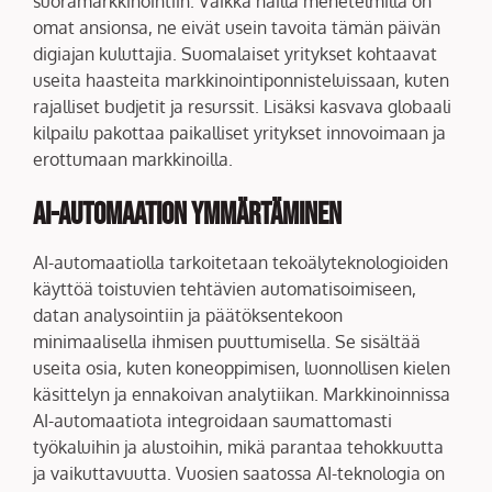
suoramarkkinointiin. Vaikka näillä menetelmillä on
omat ansionsa, ne eivät usein tavoita tämän päivän
digiajan kuluttajia. Suomalaiset yritykset kohtaavat
useita haasteita markkinointiponnisteluissaan, kuten
rajalliset budjetit ja resurssit. Lisäksi kasvava globaali
kilpailu pakottaa paikalliset yritykset innovoimaan ja
erottumaan markkinoilla.
AI-automaation ymmärtäminen
AI-automaatiolla tarkoitetaan tekoälyteknologioiden
käyttöä toistuvien tehtävien automatisoimiseen,
datan analysointiin ja päätöksentekoon
minimaalisella ihmisen puuttumisella. Se sisältää
useita osia, kuten koneoppimisen, luonnollisen kielen
käsittelyn ja ennakoivan analytiikan. Markkinoinnissa
AI-automaatiota integroidaan saumattomasti
työkaluihin ja alustoihin, mikä parantaa tehokkuutta
ja vaikuttavuutta. Vuosien saatossa AI-teknologia on