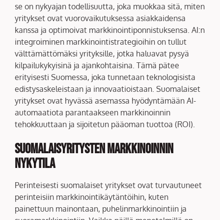
se on nykyajan todellisuutta, joka muokkaa sitä, miten
yritykset ovat vuorovaikutuksessa asiakkaidensa
kanssa ja optimoivat markkinointiponnistuksensa. AI:n
integroiminen markkinointistrategioihin on tullut
välttämättömäksi yrityksille, jotka haluavat pysyä
kilpailukykyisinä ja ajankohtaisina. Tämä pätee
erityisesti Suomessa, joka tunnetaan teknologisista
edistysaskeleistaan ja innovaatioistaan. Suomalaiset
yritykset ovat hyvässä asemassa hyödyntämään AI-
automaatiota parantaakseen markkinoinnin
tehokkuuttaan ja sijoitetun pääoman tuottoa (ROI).
Suomalaisyritysten markkinoinnin
nykytila
Perinteisesti suomalaiset yritykset ovat turvautuneet
perinteisiin markkinointikäytäntöihin, kuten
painettuun mainontaan, puhelinmarkkinointiin ja