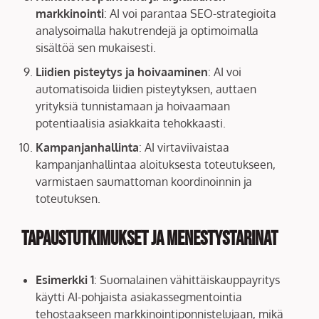
markkinointi
: AI voi parantaa SEO-strategioita
analysoimalla hakutrendejä ja optimoimalla
sisältöä sen mukaisesti.
Liidien pisteytys ja hoivaaminen
: AI voi
automatisoida liidien pisteytyksen, auttaen
yrityksiä tunnistamaan ja hoivaamaan
potentiaalisia asiakkaita tehokkaasti.
Kampanjanhallinta
: AI virtaviivaistaa
kampanjanhallintaa aloituksesta toteutukseen,
varmistaen saumattoman koordinoinnin ja
toteutuksen.
Tapaustutkimukset ja menestystarinat
Esimerkki 1
: Suomalainen vähittäiskauppayritys
käytti AI-pohjaista asiakassegmentointia
tehostaakseen markkinointiponnistelujaan, mikä