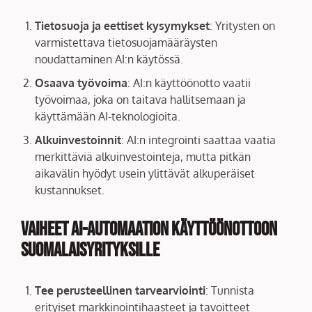
Tietosuoja ja eettiset kysymykset
: Yritysten on
varmistettava tietosuojamääräysten
noudattaminen AI:n käytössä.
Osaava työvoima
: AI:n käyttöönotto vaatii
työvoimaa, joka on taitava hallitsemaan ja
käyttämään AI-teknologioita.
Alkuinvestoinnit
: AI:n integrointi saattaa vaatia
merkittäviä alkuinvestointeja, mutta pitkän
aikavälin hyödyt usein ylittävät alkuperäiset
kustannukset.
Vaiheet AI-automaation käyttöönottoon
suomalaisyrityksille
Tee perusteellinen tarvearviointi
: Tunnista
erityiset markkinointihaasteet ja tavoitteet