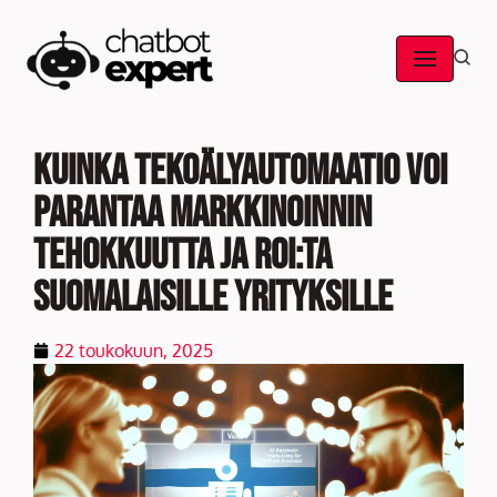
Skip
to
content
Kuinka tekoälyautomaatio voi
parantaa markkinoinnin
tehokkuutta ja ROI:ta
suomalaisille yrityksille
22 toukokuun, 2025