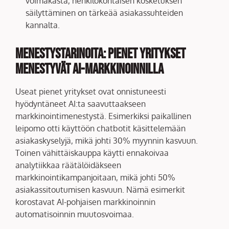
voimakasta, henkilökohtaisen kosketuksen
säilyttäminen on tärkeää asiakassuhteiden
kannalta.
Menestystarinoita: Pienet Yritykset
Menestyvät AI-Markkinoinnilla
Useat pienet yritykset ovat onnistuneesti
hyödyntäneet AI:ta saavuttaakseen
markkinointimenestystä. Esimerkiksi paikallinen
leipomo otti käyttöön chatbotit käsittelemään
asiakaskyselyjä, mikä johti 30% myynnin kasvuun.
Toinen vähittäiskauppa käytti ennakoivaa
analytiikkaa räätälöidäkseen
markkinointikampanjoitaan, mikä johti 50%
asiakassitoutumisen kasvuun. Nämä esimerkit
korostavat AI-pohjaisen markkinoinnin
automatisoinnin muutosvoimaa.