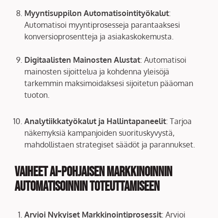
Myyntisuppilon Automatisointityökalut
:
Automatisoi myyntiprosesseja parantaaksesi
konversioprosentteja ja asiakaskokemusta.
Digitaalisten Mainosten Alustat
: Automatisoi
mainosten sijoittelua ja kohdenna yleisöjä
tarkemmin maksimoidaksesi sijoitetun pääoman
tuoton.
Analytiikkatyökalut ja Hallintapaneelit
: Tarjoa
näkemyksiä kampanjoiden suorituskyvystä,
mahdollistaen strategiset säädöt ja parannukset.
Vaiheet AI-pohjaisen Markkinoinnin
Automatisoinnin Toteuttamiseen
Arvioi Nykyiset Markkinointiprosessit
: Arvioi