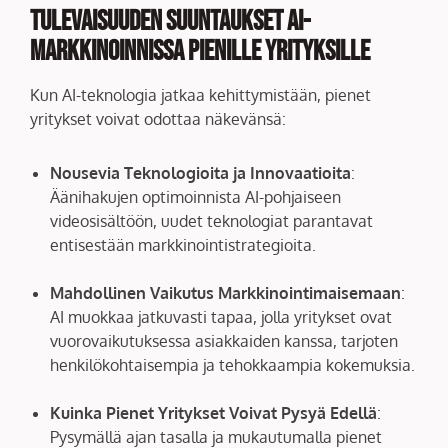
Tulevaisuuden Suuntaukset AI-
Markkinoinnissa Pienille Yrityksille
Kun AI-teknologia jatkaa kehittymistään, pienet
yritykset voivat odottaa näkevänsä:
Nousevia Teknologioita ja Innovaatioita
:
Äänihakujen optimoinnista AI-pohjaiseen
videosisältöön, uudet teknologiat parantavat
entisestään markkinointistrategioita.
Mahdollinen Vaikutus Markkinointimaisemaan
:
AI muokkaa jatkuvasti tapaa, jolla yritykset ovat
vuorovaikutuksessa asiakkaiden kanssa, tarjoten
henkilökohtaisempia ja tehokkaampia kokemuksia.
Kuinka Pienet Yritykset Voivat Pysyä Edellä
:
Pysymällä ajan tasalla ja mukautumalla pienet