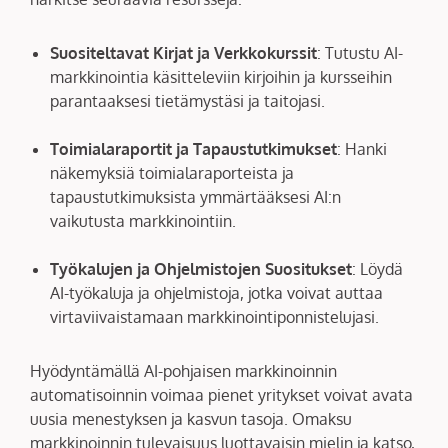
Suositeltavat Kirjat ja Verkkokurssit
: Tutustu AI-
markkinointia käsitteleviin kirjoihin ja kursseihin
parantaaksesi tietämystäsi ja taitojasi.
Toimialaraportit ja Tapaustutkimukset
: Hanki
näkemyksiä toimialaraporteista ja
tapaustutkimuksista ymmärtääksesi AI:n
vaikutusta markkinointiin.
Työkalujen ja Ohjelmistojen Suositukset
: Löydä
AI-työkaluja ja ohjelmistoja, jotka voivat auttaa
virtaviivaistamaan markkinointiponnistelujasi.
Hyödyntämällä AI-pohjaisen markkinoinnin
automatisoinnin voimaa pienet yritykset voivat avata
uusia menestyksen ja kasvun tasoja. Omaksu
markkinoinnin tulevaisuus luottavaisin mielin ja katso,