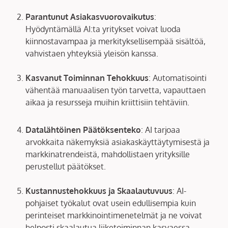
Parantunut Asiakasvuorovaikutus
:
Hyödyntämällä AI:ta yritykset voivat luoda
kiinnostavampaa ja merkityksellisempää sisältöä,
vahvistaen yhteyksiä yleisön kanssa.
Kasvanut Toiminnan Tehokkuus
: Automatisointi
vähentää manuaalisen työn tarvetta, vapauttaen
aikaa ja resursseja muihin kriittisiin tehtäviin.
Datalähtöinen Päätöksenteko
: AI tarjoaa
arvokkaita näkemyksiä asiakaskäyttäytymisestä ja
markkinatrendeistä, mahdollistaen yrityksille
perustellut päätökset.
Kustannustehokkuus ja Skaalautuvuus
: AI-
pohjaiset työkalut ovat usein edullisempia kuin
perinteiset markkinointimenetelmät ja ne voivat
helposti skaalautua liiketoiminnan kasvaessa.