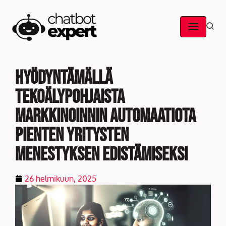
Skip
to
content
Hyödyntämällä
tekoälypohjaista
markkinoinnin automaatiota
pienten yritysten
menestyksen edistämiseksi
26 helmikuun, 2025