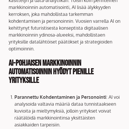
käsittelyn ja data-analytiikan. Toisin kuin perinteinen
markkinoinnin automatisointi, AI lisää älykkyyden
kerroksen, joka mahdollistaa tarkemman
kohdentamisen ja personoinnin. Vuosien varrella AI on
kehittynyt futuristisesta konseptista digitaalisen
markkinoinnin ydinosa-alueeksi, mahdollistaen
yrityksille datalähtöiset päätökset ja strategioiden
optimoinnin.
AI-pohjaisen Markkinoinnin
Automatisoinnin Hyödyt Pienille
Yrityksille
Parannettu Kohdentaminen ja Personointi
: AI voi
analysoida valtavia määriä dataa tunnistaakseen
kuvioita ja mieltymyksiä, jolloin yritykset voivat
räätälöidä markkinointinsa yksittäisten
asiakkaiden tarpeisiin.