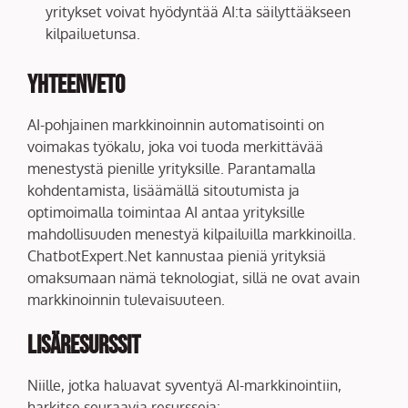
yritykset voivat hyödyntää AI:ta säilyttääkseen
kilpailuetunsa.
Yhteenveto
AI-pohjainen markkinoinnin automatisointi on
voimakas työkalu, joka voi tuoda merkittävää
menestystä pienille yrityksille. Parantamalla
kohdentamista, lisäämällä sitoutumista ja
optimoimalla toimintaa AI antaa yrityksille
mahdollisuuden menestyä kilpailuilla markkinoilla.
ChatbotExpert.Net kannustaa pieniä yrityksiä
omaksumaan nämä teknologiat, sillä ne ovat avain
markkinoinnin tulevaisuuteen.
Lisäresurssit
Niille, jotka haluavat syventyä AI-markkinointiin,
harkitse seuraavia resursseja: