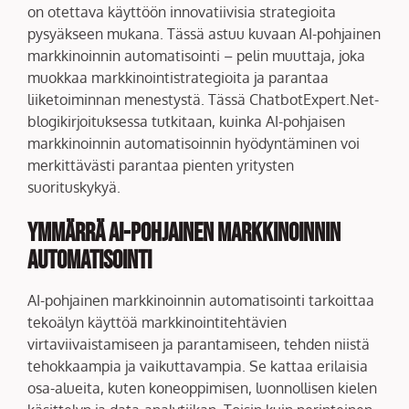
on otettava käyttöön innovatiivisia strategioita
pysyäkseen mukana. Tässä astuu kuvaan AI-pohjainen
markkinoinnin automatisointi – pelin muuttaja, joka
muokkaa markkinointistrategioita ja parantaa
liiketoiminnan menestystä. Tässä ChatbotExpert.Net-
blogikirjoituksessa tutkitaan, kuinka AI-pohjaisen
markkinoinnin automatisoinnin hyödyntäminen voi
merkittävästi parantaa pienten yritysten
suorituskykyä.
Ymmärrä AI-pohjainen Markkinoinnin
Automatisointi
AI-pohjainen markkinoinnin automatisointi tarkoittaa
tekoälyn käyttöä markkinointitehtävien
virtaviivaistamiseen ja parantamiseen, tehden niistä
tehokkaampia ja vaikuttavampia. Se kattaa erilaisia
osa-alueita, kuten koneoppimisen, luonnollisen kielen