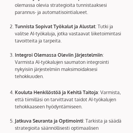
olemassa olevia strategioita tunnistaaksesi
parannus- ja automatisointialueet.
Tunnista Sopivat Työkalut ja Alustat
: Tutki ja
valitse AI-työkaluja, jotka vastaavat liiketoimintasi
tavoitteita ja tarpeita.
Integroi Olemassa Oleviin Järjestelmiin
:
Varmista AI-työkalujen saumaton integrointi
nykyisiin järjestelmiin maksimoidaksesi
tehokkuuden.
Kouluta Henkilöstöä ja Kehitä Taitoja
: Varmista,
että tiimilläsi on tarvittavat taidot AI-työkalujen
tehokkaaseen hyödyntämiseen.
Jatkuva Seuranta ja Optimointi
: Tarkista ja säädä
strategioita säännöllisesti optimaalisen