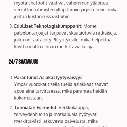
myötä chatbotit vaativat vähemmän ylläpitoa
verrattuna ihmisten ylläpitämiin järjestelmiin, mikä
johtaa kustannussäästöihin.
Edulliset Teknologiakumppanit
: Monet
palveluntarjoajat tarjoavat skaalautuvia ratkaisuja,
jotka on räätälöity PK-yrityksille, mikä helpottaa
käyttöönottoa ilman merkittäviä kuluja.
24/7 Saatavuus
Parantunut Asiakastyytyväisyys
:
Ympärivuorokautisella tuella asiakkaat saavat
apua aina tarvittaessa, mikä parantaa heidän
kokemustaan.
Toimialan Esimerkit
: Verkkokauppa,
terveydenhuolto ja matkailuala hyötyvät
merkittävästi jatkuvasta palvelusta, mikä