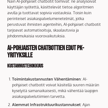
Näin AI-pohjaiset chatbotit toimivat: ne analysoivat
käyttäjän syötettä, käsittelevät tietoa algoritmien
avulla ja tuottavat sopivia vastauksia. Toisin kuin
perinteiset asiakaspalvelumenetelmät, jotka
perustuvat ihmisten agenteihin, AI-pohjaiset chatbotit
tarjoavat automatisoituja, skaalautuvia ja
johdonmukaisia vuorovaikutuksia.
AI-pohjaisten Chatbottien Edut PK-
yrityksille
Kustannustehokkuus
Toimintakustannusten Vähentäminen
: AI-
pohjaiset chatbotit voivat käsitellä suuren määrän
kyselyitä samanaikaisesti, mikä vähentää laajojen
asiakaspalvelutiimien tarvetta.
Alemmat Infrastruktuurikustannukset
: Ajan