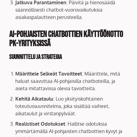
Jatkuva Parantaminen
: Päivitä ja hienosäädä
säännöllisesti chatbot-vuorovaikutuksia
asiakaspalautteen perusteella.
AI-pohjaisten Chatbottien Käyttöönotto
PK-yrityksissä
Suunnittelu ja Strategia
Määrittele Selkeät Tavoitteet
: Määrittele, mitä
haluat saavuttaa AI-pohjaisilla chatboteilla, ja
aseta mitattavissa olevia tavoitteita.
Kehitä Aikataulu
: Luo yksityiskohtainen
toteutussuunnitelma, joka sisältää vaiheet,
aikataulut ja virstanpylväät.
Realistiset Odotukset
: Hallitse odotuksia
ymmärtämällä AI-pohjaisten chatbottien kyvyt ja