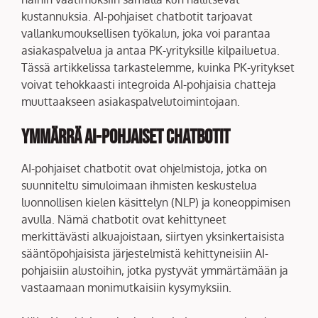
kustannuksia. AI-pohjaiset chatbotit tarjoavat
vallankumouksellisen työkalun, joka voi parantaa
asiakaspalvelua ja antaa PK-yrityksille kilpailuetua.
Tässä artikkelissa tarkastelemme, kuinka PK-yritykset
voivat tehokkaasti integroida AI-pohjaisia chatteja
muuttaakseen asiakaspalvelutoimintojaan.
Ymmärrä AI-pohjaiset Chatbotit
AI-pohjaiset chatbotit ovat ohjelmistoja, jotka on
suunniteltu simuloimaan ihmisten keskustelua
luonnollisen kielen käsittelyn (NLP) ja koneoppimisen
avulla. Nämä chatbotit ovat kehittyneet
merkittävästi alkuajoistaan, siirtyen yksinkertaisista
sääntöpohjaisista järjestelmistä kehittyneisiin AI-
pohjaisiin alustoihin, jotka pystyvät ymmärtämään ja
vastaamaan monimutkaisiin kysymyksiin.