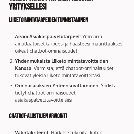
Yrityksellesi
Liiketoimintatarpeiden Tunnistaminen
Arvioi Asiakaspalvelutarpeet
: Ymmärrä
ainutlaatuiset tarpeesi ja haasteesi määrittääksesi
oikeat chatbot-ominaisuudet.
Yhdenmukaista Liiketoimintatavoitteiden
Kanssa
: Varmista, että chatbot-ominaisuudet
tukevat yleisiä liiketoimintatavoitteitasi.
Ominaisuuksien Yhteensovittaminen
: Yhdistä
tietyt chatbot-ominaisuudet
asiakaspalvelutavoitteisiisi.
Chatbot-alustojen Arviointi
Valintakriteerit
: Harkitse tekijöitä, kuten