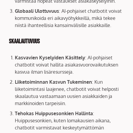
varmistaa nopeat vastaukset asiakaskyselyihin.
Globaali Ulottuvuus
: AI-pohjaiset chatbotit voivat
kommunikoida eri aikavyöhykkeillä, mikä tekee
niistä ihanteellisia kansainvälisille asiakkaille.
Skaalautuvuus
Kasvavien Kyselyiden Käsittely
: AI-pohjaiset
chatbotit voivat hallita asiakasvuorovaikutuksen
kasvua ilman lisäresursseja.
Liiketoiminnan Kasvun Tukeminen
: Kun
liiketoimintasi laajenee, chatbotit voivat helposti
skaalautua vastaamaan uusien asiakkaiden ja
markkinoiden tarpeisiin.
Tehokas Huippusesonkien Hallinta
:
Huippusesonkien, kuten lomakausien aikana,
chatbotit varmistavat keskeytymättömän