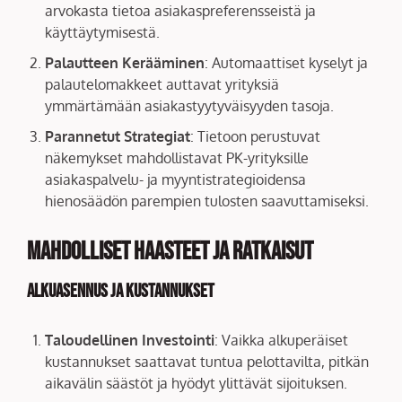
arvokasta tietoa asiakaspreferensseistä ja
käyttäytymisestä.
Palautteen Kerääminen
: Automaattiset kyselyt ja
palautelomakkeet auttavat yrityksiä
ymmärtämään asiakastyytyväisyyden tasoja.
Parannetut Strategiat
: Tietoon perustuvat
näkemykset mahdollistavat PK-yrityksille
asiakaspalvelu- ja myyntistrategioidensa
hienosäädön parempien tulosten saavuttamiseksi.
Mahdolliset Haasteet ja Ratkaisut
Alkuasennus ja Kustannukset
Taloudellinen Investointi
: Vaikka alkuperäiset
kustannukset saattavat tuntua pelottavilta, pitkän
aikavälin säästöt ja hyödyt ylittävät sijoituksen.