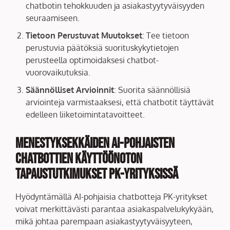
chatbotin tehokkuuden ja asiakastyytyväisyyden
seuraamiseen.
Tietoon Perustuvat Muutokset
: Tee tietoon
perustuvia päätöksiä suorituskykytietojen
perusteella optimoidaksesi chatbot-
vuorovaikutuksia.
Säännölliset Arvioinnit
: Suorita säännöllisiä
arviointeja varmistaaksesi, että chatbotit täyttävät
edelleen liiketoimintatavoitteet.
Menestyksekkäiden AI-pohjaisten
Chatbottien Käyttöönoton
Tapaustutkimukset PK-yrityksissä
Hyödyntämällä AI-pohjaisia chatbotteja PK-yritykset
voivat merkittävästi parantaa asiakaspalvelukykyään,
mikä johtaa parempaan asiakastyytyväisyyteen,