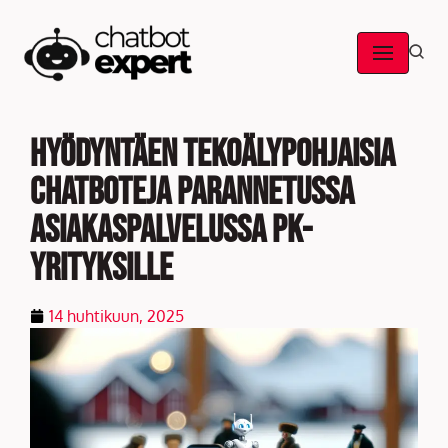
Skip
to
content
Hyödyntäen tekoälypohjaisia
chatboteja parannetussa
asiakaspalvelussa PK-
yrityksille
14 huhtikuun, 2025