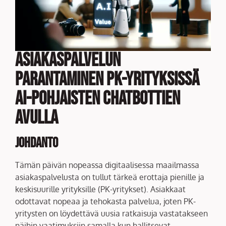
Asiakaspalvelun
Parantaminen PK-yrityksissä
AI-pohjaisten Chatbottien
Avulla
Johdanto
Tämän päivän nopeassa digitaalisessa maailmassa
asiakaspalvelusta on tullut tärkeä erottaja pienille ja
keskisuurille yrityksille (PK-yritykset). Asiakkaat
odottavat nopeaa ja tehokasta palvelua, joten PK-
yritysten on löydettävä uusia ratkaisuja vastatakseen
näihin vaatimuksiin samalla kun hallitsevat