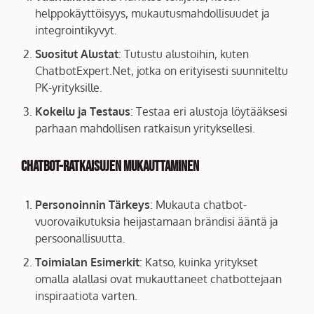
helppokäyttöisyys, mukautusmahdollisuudet ja
integrointikyvyt.
Suositut Alustat
: Tutustu alustoihin, kuten
ChatbotExpert.Net, jotka on erityisesti suunniteltu
PK-yrityksille.
Kokeilu ja Testaus
: Testaa eri alustoja löytääksesi
parhaan mahdollisen ratkaisun yrityksellesi.
Chatbot-ratkaisujen Mukauttaminen
Personoinnin Tärkeys
: Mukauta chatbot-
vuorovaikutuksia heijastamaan brändisi ääntä ja
persoonallisuutta.
Toimialan Esimerkit
: Katso, kuinka yritykset
omalla alallasi ovat mukauttaneet chatbottejaan
inspiraatiota varten.