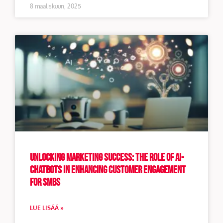
8 maaliskuun, 2025
Unlocking Marketing Success: The Role of AI-
Chatbots in Enhancing Customer Engagement
for SMBs
LUE LISÄÄ »