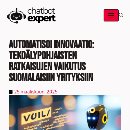
Skip
to
content
Automatisoi innovaatio:
tekoälypohjaisten
ratkaisujen vaikutus
suomalaisiin yrityksiin
25 maaliskuun, 2025