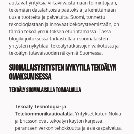
auttavat yrityksiä virtaviivaistamaan toimintojaan,
tekemään datalähtöisiä päätöksiä ja kehittämään
uusia tuotteita ja palveluita. Suomi, tunnettu
teknologiastaan ja innovaatioekosysteemistään, on
tämän tekoälymuutoksen eturintamassa. Tässä
blogikirjoituksessa tarkastellaan suomalaisten
yritysten nykytilaa, tekoälyratkaisujen vaikutusta ja
tekoälyn tulevaisuuden näkymiä Suomessa.
Suomalaisyritysten Nykytila Tekoälyn
Omaksumisessa
Tekoäly Suomalaisilla Toimialoilla
Tekoäly Teknologia- ja
Telekommunikaatioalalla
: Yritykset kuten Nokia
ja Ericsson ovat tekoälyn käytön kärjessä,
parantaen verkon tehokkuutta ja asiakaspalvelua.