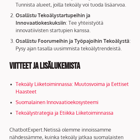
Tunnista alueet, joilla tekoäly voi tuoda lisäarvoa.
Osallistu Tekoälystartupeihin ja
Innovaatiokeskuksiin
: Tee yhteistyötä
innovatiivisten startupien kanssa.
Osallistu Foorumeihin ja Työpajoihin Tekoälystä
:
Pysy ajan tasalla uusimmista tekoälytrendeistä.
Viitteet ja Lisälukemista
Tekoäly Liiketoiminnassa: Muutosvoima ja Eettiset
Haasteet
Suomalainen Innovaatioekosysteemi
Tekoälystrategia ja Etiikka Liiketoiminnassa
ChatbotExpert.Netissä olemme innoissamme
nähdessämme, kuinka tekoäly jatkaa suomalaisten