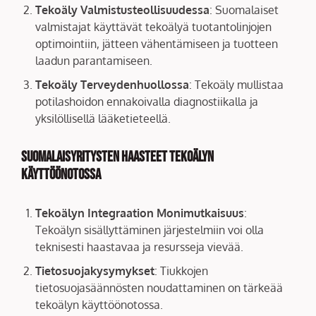
Tekoäly Valmistusteollisuudessa
: Suomalaiset
valmistajat käyttävät tekoälyä tuotantolinjojen
optimointiin, jätteen vähentämiseen ja tuotteen
laadun parantamiseen.
Tekoäly Terveydenhuollossa
: Tekoäly mullistaa
potilashoidon ennakoivalla diagnostiikalla ja
yksilöllisellä lääketieteellä.
Suomalaisyritysten Haasteet Tekoälyn
Käyttöönotossa
Tekoälyn Integraation Monimutkaisuus
:
Tekoälyn sisällyttäminen järjestelmiin voi olla
teknisesti haastavaa ja resursseja vievää.
Tietosuojakysymykset
: Tiukkojen
tietosuojasäännösten noudattaminen on tärkeää
tekoälyn käyttöönotossa.