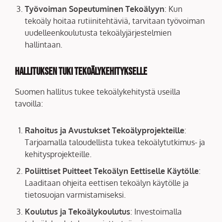
Työvoiman Sopeutuminen Tekoälyyn
: Kun
tekoäly hoitaa rutiinitehtäviä, tarvitaan työvoiman
uudelleenkoulutusta tekoälyjärjestelmien
hallintaan.
Hallituksen Tuki Tekoälykehitykselle
Suomen hallitus tukee tekoälykehitystä useilla
tavoilla:
Rahoitus ja Avustukset Tekoälyprojekteille
:
Tarjoamalla taloudellista tukea tekoälytutkimus- ja
kehitysprojekteille.
Poliittiset Puitteet Tekoälyn Eettiselle Käytölle
:
Laaditaan ohjeita eettisen tekoälyn käytölle ja
tietosuojan varmistamiseksi.
Koulutus ja Tekoälykoulutus
: Investoimalla