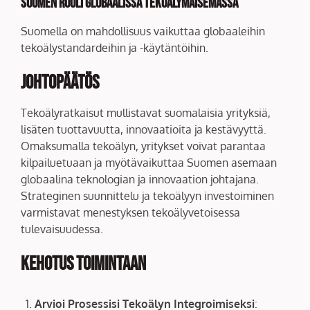
Suomen Rooli Globaalissa Tekoälymaisemassa
Suomella on mahdollisuus vaikuttaa globaaleihin
tekoälystandardeihin ja -käytäntöihin.
Johtopäätös
Tekoälyratkaisut mullistavat suomalaisia yrityksiä,
lisäten tuottavuutta, innovaatioita ja kestävyyttä.
Omaksumalla tekoälyn, yritykset voivat parantaa
kilpailuetuaan ja myötävaikuttaa Suomen asemaan
globaalina teknologian ja innovaation johtajana.
Strateginen suunnittelu ja tekoälyyn investoiminen
varmistavat menestyksen tekoälyvetoisessa
tulevaisuudessa.
Kehotus Toimintaan
Arvioi Prosessisi Tekoälyn Integroimiseksi
: