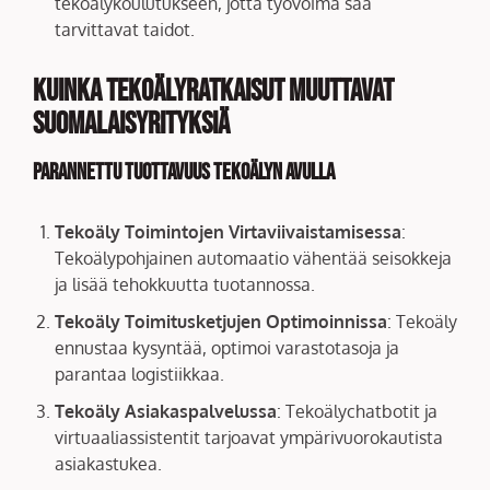
tekoälykoulutukseen, jotta työvoima saa
tarvittavat taidot.
Kuinka Tekoälyratkaisut Muuttavat
Suomalaisyrityksiä
Parannettu Tuottavuus Tekoälyn Avulla
Tekoäly Toimintojen Virtaviivaistamisessa
:
Tekoälypohjainen automaatio vähentää seisokkeja
ja lisää tehokkuutta tuotannossa.
Tekoäly Toimitusketjujen Optimoinnissa
: Tekoäly
ennustaa kysyntää, optimoi varastotasoja ja
parantaa logistiikkaa.
Tekoäly Asiakaspalvelussa
: Tekoälychatbotit ja
virtuaaliassistentit tarjoavat ympärivuorokautista
asiakastukea.