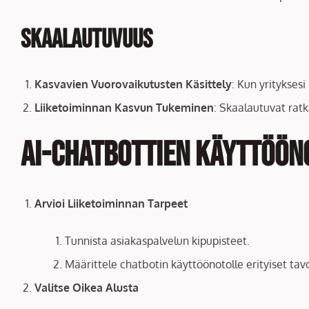
Skaalautuvuus
Kasvavien Vuorovaikutusten Käsittely
: Kun yritykses
Liiketoiminnan Kasvun Tukeminen
: Skaalautuvat rat
AI-chatbottien käyttööno
Arvioi Liiketoiminnan Tarpeet
Tunnista asiakaspalvelun kipupisteet.
Määrittele chatbotin käyttöönotolle erityiset ta
Valitse Oikea Alusta