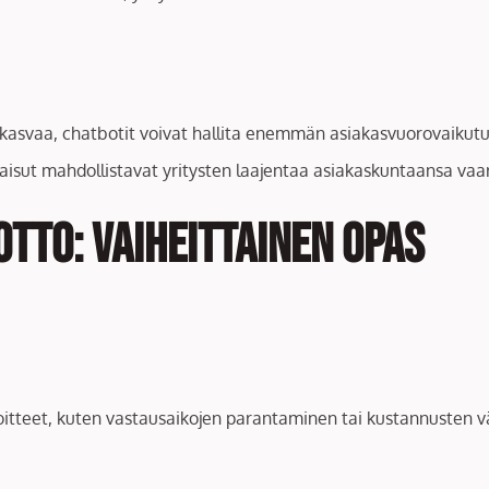
i kasvaa, chatbotit voivat hallita enemmän asiakasvuorovaikutu
kaisut mahdollistavat yritysten laajentaa asiakaskuntaansa va
tto: Vaiheittainen opas
voitteet, kuten vastausaikojen parantaminen tai kustannusten