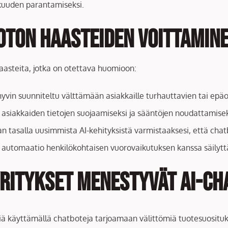
kkuuden parantamiseksi.
oton haasteiden voittamin
haasteita, jotka on otettava huomioon:
hyvin suunniteltu välttämään asiakkaille turhauttavien tai ep
 asiakkaiden tietojen suojaamiseksi ja sääntöjen noudattamisek
jan tasalla uusimmista AI-kehityksistä varmistaaksesi, että chat
 automaatio henkilökohtaisen vuorovaikutuksen kanssa säilyttää
yritykset menestyvät AI-ch
ntiä käyttämällä chatboteja tarjoamaan välittömiä tuotesuositu