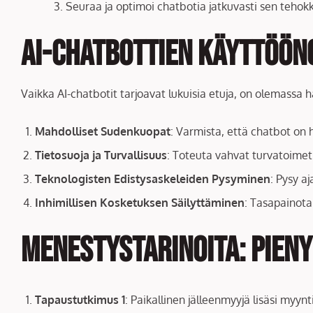
Seuraa ja optimoi chatbotia jatkuvasti sen teho
AI-chatbottien käyttöön
Vaikka AI-chatbotit tarjoavat lukuisia etuja, on olemassa 
Mahdolliset Sudenkuopat
: Varmista, että chatbot on 
Tietosuoja ja Turvallisuus
: Toteuta vahvat turvatoimet
Teknologisten Edistysaskeleiden Pysyminen
: Pysy a
Inhimillisen Kosketuksen Säilyttäminen
: Tasapainota
Menestystarinoita: Pien
Tapaustutkimus 1
: Paikallinen jälleenmyyjä lisäsi myy