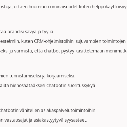
alustoja, ottaen huomioon ominaisuudet kuten helppokäyttöisyys
aa brändisi sävyä ja tyyliä.
rjestelmiin, kuten CRM-ohjelmistoihin, sujuvampien toimintojen
si ja varmista, että chatbot pystyy käsittelemään monimutkai
mien tunnistamiseksi ja korjaamiseksi.
kailta hienosäätääksesi chatbotin suorituskykyä.
hatbotin vähitellen asiakaspalvelutoimintoihin.
en vastausajat ja asiakastyytyväisyysasteet.