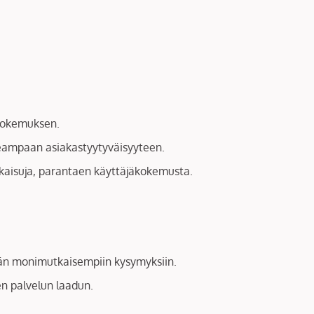
 kokemuksen.
rkeampaan asiakastyytyväisyyteen.
ratkaisuja, parantaen käyttäjäkokemusta.
ymään monimutkaisempiin kysymyksiin.
en palvelun laadun.