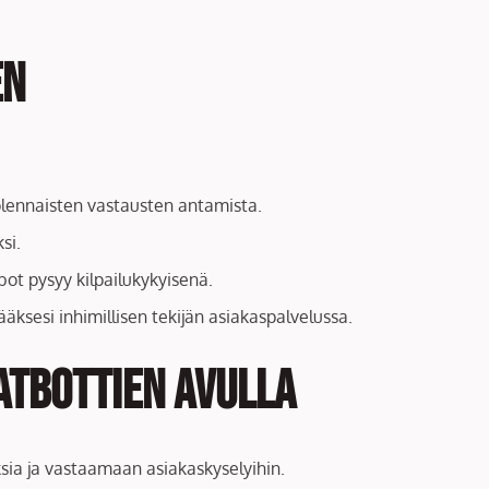
en
äolennaisten vastausten antamista.
si.
bot pysyy kilpailukykyisenä.
ksesi inhimillisen tekijän asiakaspalvelussa.
atbottien avulla
ksia ja vastaamaan asiakaskyselyihin.