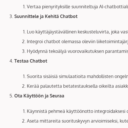
Vertaa pienyrityksille suunniteltuja AI-chatbotti
Suunnittele ja Kehitä Chatbot
Luo käyttäjäystävällinen keskusteluvirta, joka vast
Integroi chatbot olemassa oleviin liiketoimintajä
Hyödynnä tekoälyä vuorovaikutuksen parantamisek
Testaa Chatbot
Suorita sisäisiä simulaatioita mahdollisten ongel
Kerää palautetta betatestauksella oikeilta asiak
Ota Käyttöön ja Seuraa
Käynnistä pehmeä käyttöönotto integroidaksesi c
Aseta mittareita suorituskyvyn arvioimiseksi, kut