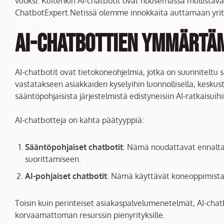
vuoksi. Kuitenkin AI-chatbotit ovat nousemassa mullistavak
ChatbotExpert.Netissä olemme innokkaita auttamaan yrity
AI-chatbottien ymmärtä
AI-chatbotit ovat tietokoneohjelmia, jotka on suunniteltu
vastatakseen asiakkaiden kyselyihin luonnollisella, keskuste
sääntöpohjaisista järjestelmistä edistyneisiin AI-ratkaisu
AI-chatbotteja on kahta päätyyppiä:
Sääntöpohjaiset chatbotit
: Nämä noudattavat ennalta 
suorittamiseen.
AI-pohjaiset chatbotit
: Nämä käyttävät koneoppimista 
Toisin kuin perinteiset asiakaspalvelumenetelmät, AI-chatb
korvaamattoman resurssin pienyrityksille.