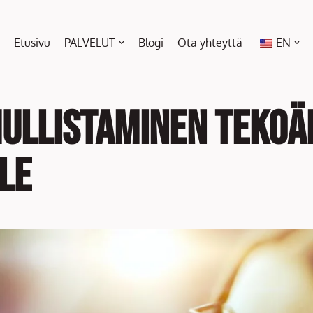
Etusivu
PALVELUT
Blogi
Ota yhteyttä
EN
ullistaminen tekoä
le