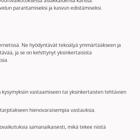
t vuorovaikutuksessa asiakkaidensa kanssa.
elun parantamiseksi ja kasvun edistämiseksi.
internetissä. Ne hyödyntävät tekoälyä ymmärtääkseen ja
tävää, ja se on kehittynyt yksinkertaisista
sia.
n kysymyksiin vastaamiseen tai yksinkertaisten tehtävien
 tarjotakseen hienovaraisempia vastauksia.
rovaikutuksia samanaikaisesti, mikä tekee niistä