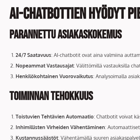
AI-chatbottien hyödyt pi
Parannettu asiakaskokemus
24/7 Saatavuus
: AI-chatbotit ovat aina valmiina aut
Nopeammat Vastausajat
: Välittömillä vastauksilla c
Henkilökohtainen Vuorovaikutus
: Analysoimalla asiak
Toiminnan Tehokkuus
Toistuvien Tehtävien Automaatio
: Chatbotit voivat k
Inhimillisten Virheiden Vähentäminen
: Automaattiset
Kustannussäästöt
: Vähentämällä suuren asiakaspalvelu