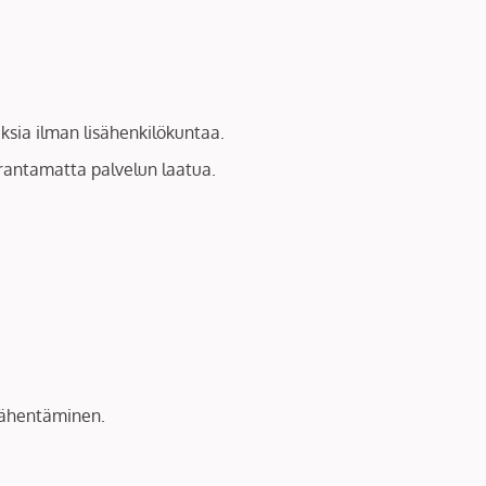
ksia ilman lisähenkilökuntaa.
arantamatta palvelun laatua.
 vähentäminen.