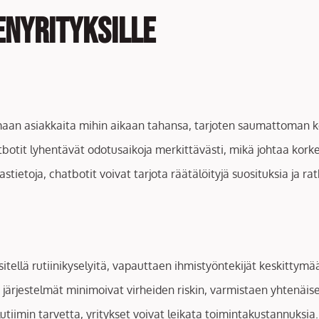
enyrityksille
tamaan asiakkaita mihin aikaan tahansa, tarjoten saumattoman
hatbotit lyhentävät odotusaikoja merkittävästi, mikä johtaa ko
astietoja, chatbotit voivat tarjota räätälöityjä suosituksia ja 
äsitellä rutiinikyselyitä, vapauttaen ihmistyöntekijät keskitt
 järjestelmät minimoivat virheiden riskin, varmistaen yhtenäis
tiimin tarvetta, yritykset voivat leikata toimintakustannuksia.