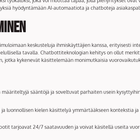
si työkaluksi, joka voi muuttaa tapaa, jolla pienyritykset ova
ksiä hyödyntämään AI-automaatiota ja chatboteja asiakaspalv
minen
 simuloimaan keskusteluja ihmiskäyttäjien kanssa, erityisesti 
lullisella tavalla. Chatbottiteknologian kehitys on ollut merkit
ihin, jotka kykenevät käsittelemään monimutkaisia vuorovaikutuk
määriteltyjä sääntöjä ja soveltuvat parhaiten usein kysyttyihi
ja luonnollisen kielen käsittelyä ymmärtääkseen kontekstia ja
otit tarjoavat 24/7 saatavuuden ja voivat käsitellä useita vuo