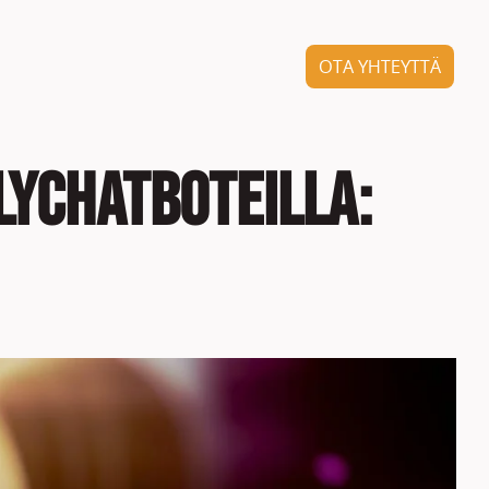
OTA YHTEYTTÄ
lychatboteilla: