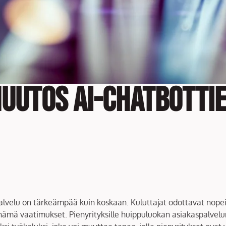
uutos AI-chatbottie
velu on tärkeämpää kuin koskaan. Kuluttajat odottavat nopeita
mä vaatimukset. Pienyrityksille huippuluokan asiakaspalvelun 