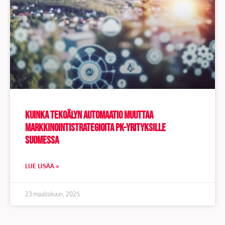
Kuinka tekoälyn automaatio muuttaa
markkinointistrategioita pk-yrityksille
Suomessa
LUE LISÄÄ »
23 maaliskuun, 2025