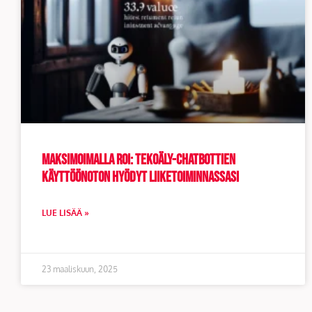
Maksimoimalla ROI: tekoäly-chatbottien
käyttöönoton hyödyt liiketoiminnassasi
LUE LISÄÄ »
23 maaliskuun, 2025