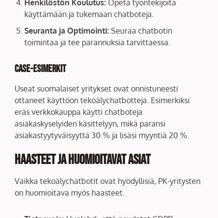
Henkilöstön Koulutus:
Opeta työntekijöitä
käyttämään ja tukemaan chatboteja.
Seuranta ja Optimointi:
Seuraa chatbotin
toimintaa ja tee parannuksia tarvittaessa.
Case-esimerkit
Useat suomalaiset yritykset ovat onnistuneesti
ottaneet käyttöön tekoälychatbotteja. Esimerkiksi
eräs verkkokauppa käytti chatboteja
asiakaskyselyiden käsittelyyn, mikä paransi
asiakastyytyväisyyttä 30 % ja lisäsi myyntiä 20 %.
Haasteet ja Huomioitavat Asiat
Vaikka tekoälychatbotit ovat hyödyllisiä, PK-yritysten
on huomioitava myös haasteet.