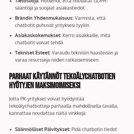
Tietosuoja:
Huolehdi, että noudatat GDPR-
sääntöjä ja suojaat asiakastiedot.
Brändin Yhdenmukaisuus:
Varmista, että
chatbotit puhuvat yrityksesi tyyliin.
Asiakaskokemukset:
Kerro asiakkaille, mitä
chatbotit voivat tehdä.
Tekniset Esteet:
Varaudu teknisiin haasteisiin ja
varaa resursseja niiden ratkaisemiseen.
Parhaat Käytännöt Tekoälychatbotien
Hyötyjen Maksimoimiseksi
Jotta PK-yritykset voivat hyödyntää
tekoälychatbotteja parhaalla mahdollisella tavalla,
kannattaa noudattaa näitä vinkkejä:
Säännölliset Päivitykset:
Pidä chatbotin tiedot