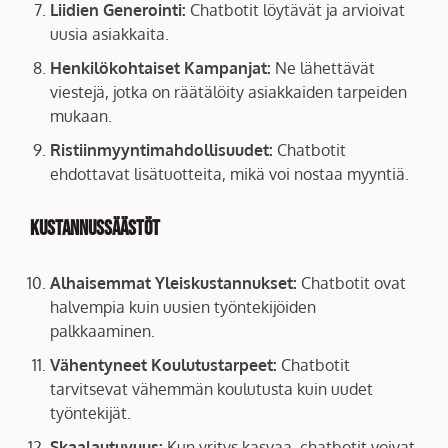
Liidien Generointi:
Chatbotit löytävät ja arvioivat
uusia asiakkaita.
Henkilökohtaiset Kampanjat:
Ne lähettävät
viestejä, jotka on räätälöity asiakkaiden tarpeiden
mukaan.
Ristiinmyyntimahdollisuudet:
Chatbotit
ehdottavat lisätuotteita, mikä voi nostaa myyntiä.
Kustannussäästöt
Alhaisemmat Yleiskustannukset:
Chatbotit ovat
halvempia kuin uusien työntekijöiden
palkkaaminen.
Vähentyneet Koulutustarpeet:
Chatbotit
tarvitsevat vähemmän koulutusta kuin uudet
työntekijät.
Skaalautuvuus:
Kun yritys kasvaa, chatbotit voivat