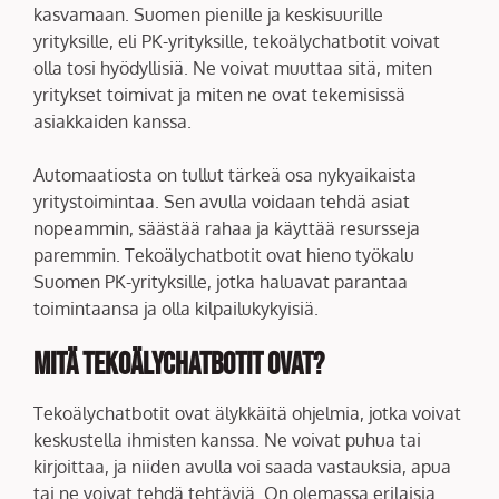
kasvamaan. Suomen pienille ja keskisuurille
yrityksille, eli PK-yrityksille, tekoälychatbotit voivat
olla tosi hyödyllisiä. Ne voivat muuttaa sitä, miten
yritykset toimivat ja miten ne ovat tekemisissä
asiakkaiden kanssa.
Automaatiosta on tullut tärkeä osa nykyaikaista
yritystoimintaa. Sen avulla voidaan tehdä asiat
nopeammin, säästää rahaa ja käyttää resursseja
paremmin. Tekoälychatbotit ovat hieno työkalu
Suomen PK-yrityksille, jotka haluavat parantaa
toimintaansa ja olla kilpailukykyisiä.
Mitä Tekoälychatbotit Ovat?
Tekoälychatbotit ovat älykkäitä ohjelmia, jotka voivat
keskustella ihmisten kanssa. Ne voivat puhua tai
kirjoittaa, ja niiden avulla voi saada vastauksia, apua
tai ne voivat tehdä tehtäviä. On olemassa erilaisia