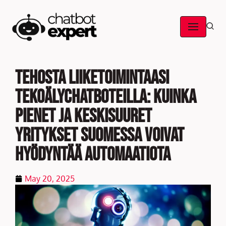
Skip
to
content
Tehosta liiketoimintaasi
tekoälychatboteilla: kuinka
pienet ja keskisuuret
yritykset Suomessa voivat
hyödyntää automaatiota
May 20, 2025