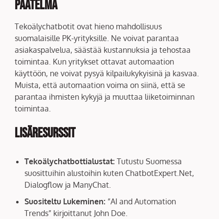
Päätelmä
Tekoälychatbotit ovat hieno mahdollisuus
suomalaisille PK-yrityksille. Ne voivat parantaa
asiakaspalvelua, säästää kustannuksia ja tehostaa
toimintaa. Kun yritykset ottavat automaation
käyttöön, ne voivat pysyä kilpailukykyisinä ja kasvaa.
Muista, että automaation voima on siinä, että se
parantaa ihmisten kykyjä ja muuttaa liiketoiminnan
toimintaa.
Lisäresurssit
Tekoälychatbottialustat:
Tutustu Suomessa
suosittuihin alustoihin kuten ChatbotExpert.Net,
Dialogflow ja ManyChat.
Suositeltu Lukeminen:
”AI and Automation
Trends” kirjoittanut John Doe.