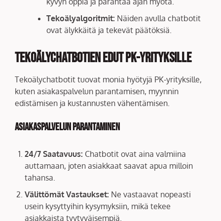
kyvyn oppia ja parantaa ajan myötä.
Tekoälyalgoritmit:
Näiden avulla chatbotit
ovat älykkäitä ja tekevät päätöksiä.
Tekoälychatbotien Edut PK-yrityksille
Tekoälychatbotit tuovat monia hyötyjä PK-yrityksille,
kuten asiakaspalvelun parantamisen, myynnin
edistämisen ja kustannusten vähentämisen.
Asiakaspalvelun Parantaminen
24/7 Saatavuus:
Chatbotit ovat aina valmiina
auttamaan, joten asiakkaat saavat apua milloin
tahansa.
Välittömät Vastaukset:
Ne vastaavat nopeasti
usein kysyttyihin kysymyksiin, mikä tekee
asiakkaista tyytyväisempiä.